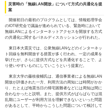
災害時の「無線LAN開放」について方式の共通化を提
案
開催初日の最初のプログラムとしては、情報処理学会
のIOT研究会で議論が進められている、緊急時において
無線LANによるインターネットアクセスを開放する方式
の共通化に関するパネルディスカッションが行われた。
東日本大震災では、公衆無線LANなどのインターネッ
ト回線を無料開放する措置が多く行われ、一定の成果を
挙げたが、さらに提供方式などを共通化することで、よ
り使いやすいものにしていこうという提案だ。
東京大学の藤枝俊輔氏は、通信事業者による無線LAN
開放が評価された一方、利用方法の周知には時間がかか
り、たとえば地震当日の帰宅困難者などには周知は間に
合わなかったと説明。また、提供方式がばらばらでは混
乱期にユーザーが利用方法を理解できないといった問題
があるとして、平時からこうした問題について検討して