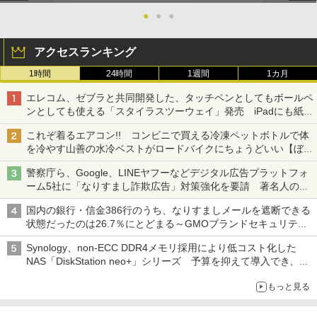
●
●
●
アクセスランキング
1時間
24時間
1週間
1カ月
エレコム、ゼブラと共同開発した、タッチペンとしてもボールペ
ンとしても使える「スタイラスツーウェイ」発売 iPadにも紙に
も、持ち替えずに書き込める
これぞ着るエアコン!! コンビニで買える冷凍ペットボトルで体
を冷やす山善の水冷ベストがロードバイクにちょうどいい【ぼっ
ち・ざ・ろーど！その14】【空いた時間でなにしてる？】
警察庁ら、Google、LINEヤフーなどデジタル広告プラットフォ
ーム5社に「なりすまし詐欺広告」対策強化を要請 著名人の写
真や映像を使った投資詐欺などへの対策として
国内の銀行・信金386行のうち、なりすましメールを遮断できる
状態だったのは26.7％にとどまる～GMOブランドセキュリティ
調査
Synology、non-ECC DDR4メモリ採用により低コスト化した
NAS「DiskStation neo+」シリーズ 予算を抑えて導入でき、
ECCメモリへのアップグレードも可能
もっと見る