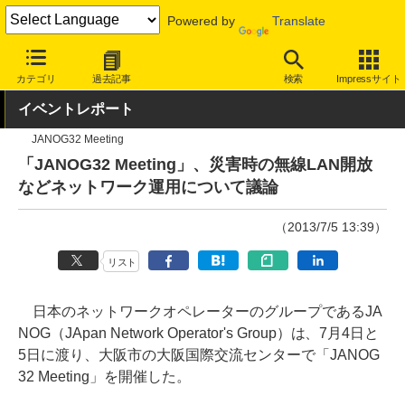
Powered by
Translate
INTERNET Watch
トピック
業界動向
その他
カテゴリ
過去記事
検索
Impressサイト
イベントレポート
JANOG32 Meeting
「JANOG32 Meeting」、災害時の無線LAN開放
などネットワーク運用について議論
（2013/7/5 13:39）
リスト
日本のネットワークオペレーターのグループであるJA
NOG（JApan Network Operator's Group）は、7月4日と
5日に渡り、大阪市の大阪国際交流センターで「JANOG
32 Meeting」を開催した。