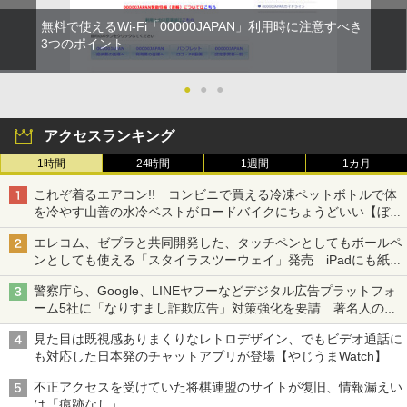
無料で使えるWi-Fi「00000JAPAN」利用時に注意すべき
3つのポイント
●
●
●
アクセスランキング
1時間
24時間
1週間
1カ月
これぞ着るエアコン!! コンビニで買える冷凍ペットボトルで体
を冷やす山善の水冷ベストがロードバイクにちょうどいい【ぼっ
ち・ざ・ろーど！その14】【空いた時間でなにしてる？】
エレコム、ゼブラと共同開発した、タッチペンとしてもボールペ
ンとしても使える「スタイラスツーウェイ」発売 iPadにも紙に
も、持ち替えずに書き込める
警察庁ら、Google、LINEヤフーなどデジタル広告プラットフォ
ーム5社に「なりすまし詐欺広告」対策強化を要請 著名人の写
真や映像を使った投資詐欺などへの対策として
見た目は既視感ありまくりなレトロデザイン、でもビデオ通話に
も対応した日本発のチャットアプリが登場【やじうまWatch】
不正アクセスを受けていた将棋連盟のサイトが復旧、情報漏えい
は「痕跡なし」