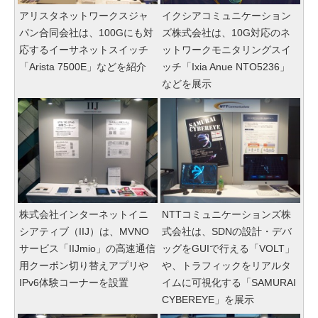
アリスタネットワークスジャ
イクシアコミュニケーション
パン合同会社は、100Gにも対
ズ株式会社は、10G対応のネ
応するイーサネットスイッチ
ットワークモニタリングスイ
「Arista 7500E」などを紹介
ッチ「Ixia Anue NTO5236」
などを展示
株式会社インターネットイニ
NTTコミュニケーションズ株
シアティブ（IIJ）は、MVNO
式会社は、SDNの設計・デバ
サービス「IIJmio」の高速通信
ッグをGUIで行える「VOLT」
用クーポン切り替えアプリや
や、トラフィックをリアルタ
IPv6体験コーナーを設置
イムに可視化する「SAMURAI
CYBEREYE」を展示