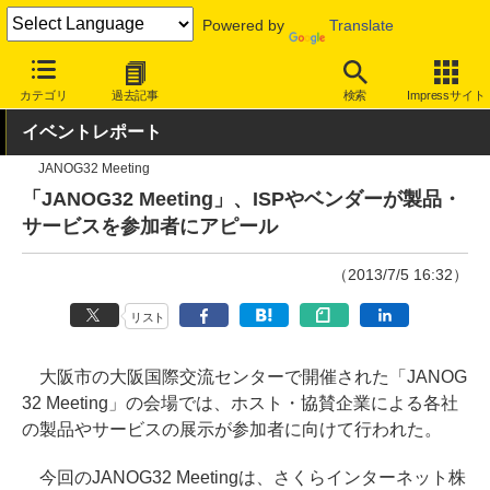
Powered by
Translate
INTERNET Watch
トピック
業界動向
その他
カテゴリ
過去記事
検索
Impressサイト
イベントレポート
JANOG32 Meeting
「JANOG32 Meeting」、ISPやベンダーが製品・
サービスを参加者にアピール
（2013/7/5 16:32）
リスト
大阪市の大阪国際交流センターで開催された「JANOG
32 Meeting」の会場では、ホスト・協賛企業による各社
の製品やサービスの展示が参加者に向けて行われた。
今回のJANOG32 Meetingは、さくらインターネット株