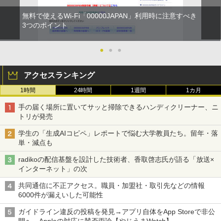
無料で使えるWi-Fi「00000JAPAN」利用時に注意すべき
3つのポイント
●
●
●
アクセスランキング
1時間
24時間
1週間
1カ月
手の届く場所に置いてサッと掃除できるハンディクリーナー、ニ
トリが発売
学生の「生成AIコピペ」レポートで悩む大学教員たち。留年・落
単・減点も
radikoの配信基盤を設計した技術者、香取啓志氏が語る「放送×
インターネット」の次
共同通信に不正アクセス。職員・加盟社・取引先などの情報
6000件が漏えいした可能性
ガイドライン違反の投稿を発見→アプリ自体をApp Storeで非公