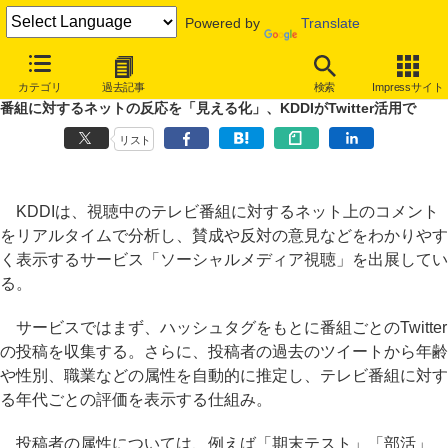
Powered by
Translate
INTERNET Watch
イベント
CEATEC JAPAN
2010
カテゴリ
過去記事
検索
Impressサイト
番組に対するネットの反応を「見える化」、KDDIがTwitter活用で
リスト
KDDIは、視聴中のテレビ番組に対するネット上のコメント
をリアルタイムで分析し、賛成や反対の意見などをわかりやす
く表示するサービス「ソーシャルメディア視聴」を出展してい
る。
サービスではまず、ハッシュタグをもとに番組ごとのTwitter
の投稿を収集する。さらに、投稿者の過去のツイートから年齢
や性別、職業などの属性を自動的に推定し、テレビ番組に対す
る年代ごとの評価を表示する仕組み。
投稿者の属性については、例えば「期末テスト」「部活」