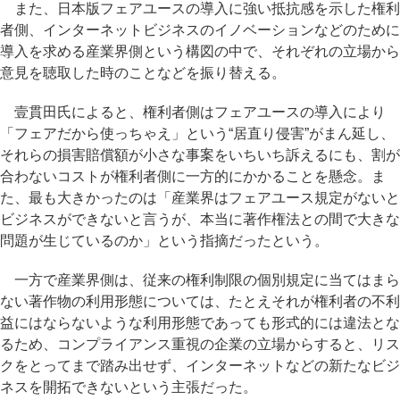
また、日本版フェアユースの導入に強い抵抗感を示した権利
者側、インターネットビジネスのイノベーションなどのために
導入を求める産業界側という構図の中で、それぞれの立場から
意見を聴取した時のことなどを振り替える。
壹貫田氏によると、権利者側はフェアユースの導入により
「フェアだから使っちゃえ」という“居直り侵害”がまん延し、
それらの損害賠償額が小さな事案をいちいち訴えるにも、割が
合わないコストが権利者側に一方的にかかることを懸念。ま
た、最も大きかったのは「産業界はフェアユース規定がないと
ビジネスができないと言うが、本当に著作権法との間で大きな
問題が生じているのか」という指摘だったという。
一方で産業界側は、従来の権利制限の個別規定に当てはまら
ない著作物の利用形態については、たとえそれが権利者の不利
益にはならないような利用形態であっても形式的には違法とな
るため、コンプライアンス重視の企業の立場からすると、リス
クをとってまで踏み出せず、インターネットなどの新たなビジ
ネスを開拓できないという主張だった。