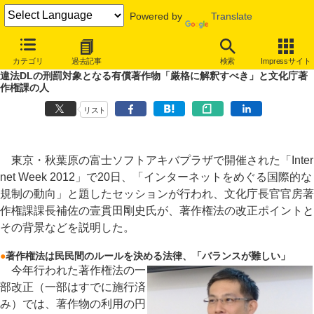
Powered by
Translate
INTERNET Watch
トピック
業界動向
著作権・知財
カテゴリ
過去記事
検索
Impressサイト
違法DLの刑罰対象となる有償著作物「厳格に解釈すべき」と文化庁著
作権課の人
リスト
東京・秋葉原の富士ソフトアキバプラザで開催された「Inter
net Week 2012」で20日、「インターネットをめぐる国際的な
規制の動向」と題したセッションが行われ、文化庁長官官房著
作権課課長補佐の壹貫田剛史氏が、著作権法の改正ポイントと
その背景などを説明した。
●
著作権法は民民間のルールを決める法律、「バランスが難しい」
今年行われた著作権法の一
部改正（一部はすでに施行済
み）では、著作物の利用の円