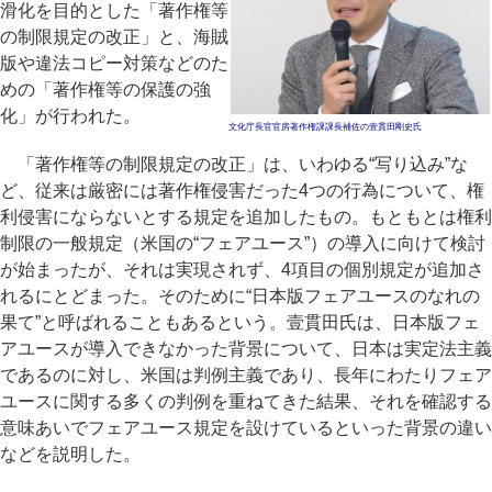
滑化を目的とした「著作権等
の制限規定の改正」と、海賊
版や違法コピー対策などのた
めの「著作権等の保護の強
化」が行われた。
文化庁長官官房著作権課課長補佐の壹貫田剛史氏
「著作権等の制限規定の改正」は、いわゆる“写り込み”な
ど、従来は厳密には著作権侵害だった4つの行為について、権
利侵害にならないとする規定を追加したもの。もともとは権利
制限の一般規定（米国の“フェアユース”）の導入に向けて検討
が始まったが、それは実現されず、4項目の個別規定が追加さ
れるにとどまった。そのために“日本版フェアユースのなれの
果て”と呼ばれることもあるという。壹貫田氏は、日本版フェ
アユースが導入できなかった背景について、日本は実定法主義
であるのに対し、米国は判例主義であり、長年にわたりフェア
ユースに関する多くの判例を重ねてきた結果、それを確認する
意味あいでフェアユース規定を設けているといった背景の違い
などを説明した。