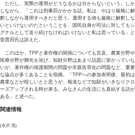
ただし、実際の運用がどうなるかは分からないという。しか
しながら、「これは刑事罰がかかる話。私は、やはり厳格に解
釈しながら運用すべきだと思う。運用する側も厳格に解釈しな
いといけないのだということを、国民自身が司法に対してもシ
グナルとして送り続けなければいけないと私は思っている」と
壹貫田氏は訴えた。
このほか、TPPと著作権の関係についても言及。農業分野や
医療分野が脚光を浴び、知財分野はあまり話題に挙がっていな
いが、著作権の保護期間の問題や非親告罪化の問題など、重要
な論点が多くあることを指摘。「TPPへの参加表明後、最初は
農業などが喧しいとと思うが、報道などで知財がいきなりクロ
ーズアップされる時が来る。みなさんの生活にも直結する話が
ある」と述べた。
関連情報
(永沢 茂)