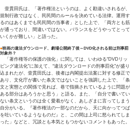
壹貫田氏は、「著作権法というのは、よく勘違いされるが、
規制行政ではなく、民民間のルールを決めている法律。運用す
るのはあくまでも民民間の当事者」とした上で、「両方とも筋
が通っており、間違いではない。バランスをどうやってとって
いくかが難しい」と語った。
●
映画の違法ダウンロード、劇場公開終了後～DVD化される前は刑事罰
対象外？
「著作権等の保護の強化」に関しては、いわゆる“DVDリッ
ピング違法化”に加えて、“違法ダウンロードの刑事罰化”が盛り
込まれたが、壹貫田氏は、後者は内閣提出法案に対する修正で
あり、文化庁が書いた条文ではないことを強調した上で、「条
文と実態との関係で見れば、巷で指摘されているように問題が
ある部分はあろうかと思う」と語る。また、「自分で書いてい
ない条文というのは全く愛着がなく、あしざまに言ってしまう
自分がいる。『著作権法の一部なのだから、天に向かってつば
を吐いているようなものだ』と、この間は上司に怒られてしま
った」などと、冗談とも本気ともつかないコメントもあった。