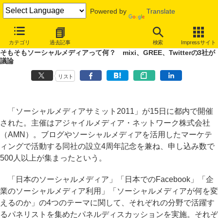
Powered by
Translate
INTERNET Watch
イベント
その他
ソーシャルメディアサミット
カテゴリ
過去記事
検索
Impressサイト
そもそもソーシャルメディアって何？ mixi、GREE、Twitterの3社が
議論
リスト
「ソーシャルメディアサミット2011」が15日に都内で開催
された。主催はアジャイルメディア・ネットワーク株式会社
（AMN）。ブログやソーシャルメディアを活用したマーケテ
ィングで活動する同社の設立4周年記念を兼ね、申し込み数で
500人以上が集まったという。
「日本のソーシャルメディア」「日本でのFacebook」「企
業のソーシャルメディア利用」「ソーシャルメディアが何を変
えるのか」の4つのテーマに関して、それぞれの分野で活躍す
るパネリストを集めたパネルディスカッションを実施。それぞ