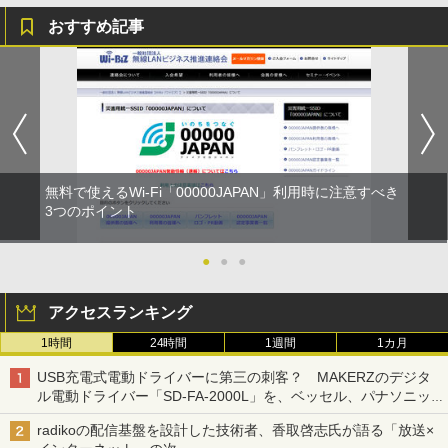
おすすめ記事
無料で使えるWi-Fi「00000JAPAN」利用時に注意すべき
3つのポイント
●
●
●
アクセスランキング
1時間
24時間
1週間
1カ月
USB充電式電動ドライバーに第三の刺客？ MAKERZのデジタ
ル電動ドライバー「SD-FA-2000L」を、ベッセル、パナソニッ
クと比較してみた 【テレワークグッズ・ミニレビュー 第165
radikoの配信基盤を設計した技術者、香取啓志氏が語る「放送×
回】