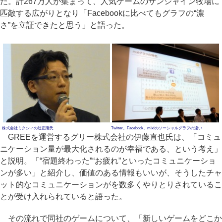
だ。計267万人が集まって、人気ゲームのサンシャイン牧場に
匹敵する広がりとなり「Facebookに比べてもグラフの“濃
さ”を立証できたと思う」と語った。
株式会社ミクシィの辻正隆氏
Twitter、Facebook、mixiのソーシャルグラフの違い
GREEを運営するグリー株式会社の伊藤直也氏は、「コミュ
ニケーション量が最大化されるのが幸福である、という考え」
と説明。「“宿題終わった”“お疲れ”といったコミュニケーショ
ンが多い」と紹介し、価値のある情報もいいが、そうしたチャ
ット的なコミュニケーションがを数多くやりとりされているこ
とが受け入れられていると語った。
その流れで同社のゲームについて、「新しいゲームをどこか