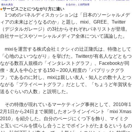
使われ具合
わるのか」と自問自答
●
サービスごとにつながり方に違い
1つめのパネルディスカッションは「日本のソーシャルメデ
ィアの未来はどうなるのか」と題し、mixi、GREE、Twitter
（デジタルガレージ）の3社からそれぞれパネリストが登壇。
自社サービスやソーシャルメディア全体について議論した。
mixiを運営する株式会社ミクシィの辻正隆氏は、特徴として
「心地のよいつながり」を挙げた。Twitterが有名人などともつ
ながる数百人規模の「インタレストグラフ」、Facebookが同
僚・友人を中心とする150～200人程度の「パブリックグラ
フ」であるのに対し、mixiは親しい友人・知人との数十人とつ
ながる「プライベートグラフ」だとして、「ちょうど年賀状を
送るぐらいの人数」と説明した。
その特徴が現れているマーケティング事例として、2010年1
2月1日から24日まで展開したオンラインイベント「mixi Xmas
2010」を紹介した。自分のページにくつ下を飾り、マイミク
と互いにベルを慣らし合うことでポイントがたまるというもの