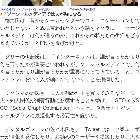
株式会社デジタルガレージの佐々木智也氏
Twitterの2011年の目標
●
「ソーシャルメディアでは人が軸になる」
徳力氏は「昔からゲームセンターでコミュニケーションして
いたじゃない」と親に言われたという話をマクラに、「ソーシ
ャルメディアは何が違うのか、これからの私たちの生活をどう
変えていくか」と問いを投げかけた。
グリーの伊藤氏は、「インターネットは、誰が言ったかより
何を言ったかが重要といわれるが、ソーシャルメディアで、何
を言ったかより誰が言ったかが重要になってきている」と、コ
ンテンツにおいて人が軸になっていくことを指摘した。
ミクシィの辻氏も、友人が勧めた本を買ってみるなど、友
人・知人関係が消費行動に影響することを挙げ、「SEOからS
GO（Social Graph Optimization）へ」と、企業サイトがソー
シャルグラフに最適化する必要性を説いた。
デジタルガレージの佐々木氏も、「Twitterでは、企業ユーザ
ーが情報を発信したり、お勧めのユーザーを提案したり、人を