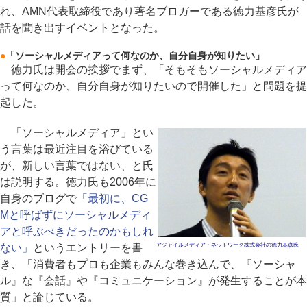
れ、AMN代表取締役であり著名ブロガーである徳力基彦氏が
話を聞き出すイベントとなった。
●
「ソーシャルメディアって何なのか、自分自身が知りたい」
徳力氏は開会の挨拶でまず、「そもそもソーシャルメディア
って何なのか、自分自身が知りたいので開催した」と問題を提
起した。
「ソーシャルメディア」とい
う言葉は最近注目を浴びている
が、新しい言葉ではない、と氏
は説明する。徳力氏も2006年に
自身のブログで
「最初に、CG
Mと呼ばずにソーシャルメディ
アと呼ぶべきだったのかもしれ
ない」
というエントリーを書
アジャイルメディア・ネットワーク株式会社の徳力基彦氏
き、「消費者もプロも企業もみんな巻き込んで、『ソーシャ
ル』な『会話』や『コミュニケーション』が発生することが本
質」と論じている。