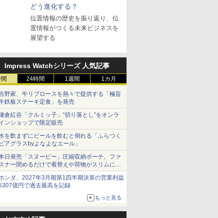
どう進化する？
位置情報の歴史を振り返り、位
置情報がつくる未来ビジネスを
展望する
Impress Watchシリーズ 人気記事
時間
24時間
1週間
1カ月
吉野家、牛リブロースを熱々で提供する「極旨
牛鉄板ステーキ定食」を発売
鎌倉紅谷「クルミッ子」“切り落とし”をオンラ
インショップで限定販売
水を飲まずにビールを飲むと倒れる「ふらつく
ビアグラスbyよなよなエール」
本日発売「スヌーピー」圧縮収納ポーチ。ファ
スナー閉めるだけで着替えや荷物がスリムにま
とまる
ホンダ、2027年3月期第1四半期決算の営業利益
5307億円で過去最高を記録
もっと見る