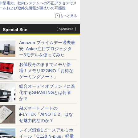
中部電力、社内システムへの不正アクセスでメ
てみた 【テレワークグッズ・ミニレビュー 第
ールおよび連絡先情報が漏えいの可能性
165回】
もっと見る
Special Site
Amazon プライムデー過去最
安! Anker注目プロジェクタ
ー3モデルを使ってみた
お値段そのままでメモリ倍
増！メモリ32GBの「お得な
ゲーミングノート」
総合オーディオブランドに進
化するSHANLINGとは何者
か？
AIスマートノートの
iFLYTEK「AINOTE 2」はな
ぜ魅力的なのか？
レイズ鍛造1ピースアルミホ
イール「CE28 N-plus」軽量