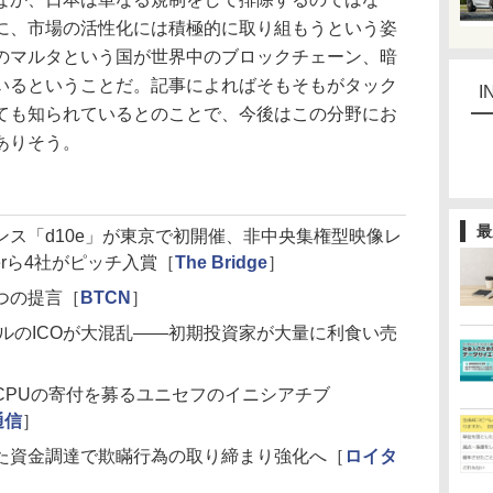
に、市場の活性化には積極的に取り組もうという姿
のマルタという国が世界中のブロックチェーン、暗
いるということだ。記事によればそもそもがタック
I
ても知られているとのことで、今後はこの分野にお
ありそう。
最
ス「d10e」が東京で初開催、非中央集権型映像レ
nderら4社がピッチ入賞［
The Bridge
］
つの提言［
BTCN
］
7億ドルのICOが大混乱――初期投資家が大量に利食い売
CPUの寄付を募るユニセフのイニシアチブ
通信
］
た資金調達で欺瞞行為の取り締まり強化へ［
ロイタ