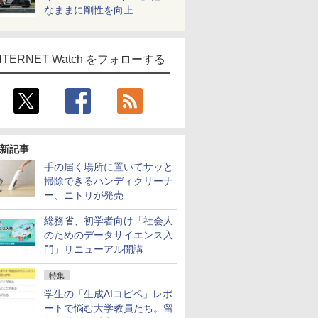
なままに剛性を向上
NTERNET Watch をフォローする
新記事
手の届く場所に置いてサッと
掃除できるハンディクリーナ
ー、ニトリが発売
総務省、初学者向け「社会人
のためのデータサイエンス入
門」リニューアル開講
特集
学生の「生成AIコピペ」レポ
ートで悩む大学教員たち。留