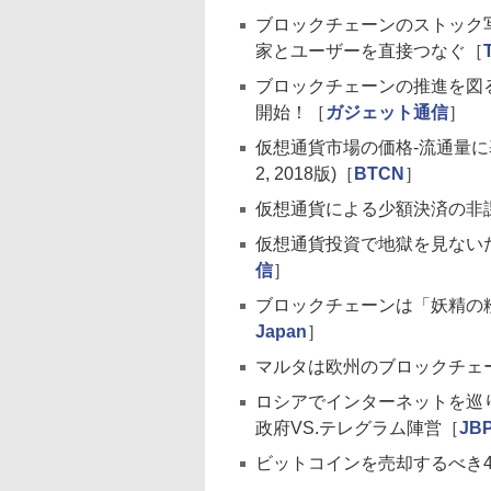
ブロックチェーンのストック写
家とユーザーを直接つなぐ［
ブロックチェーンの推進を図る
開始！［
ガジェット通信
］
仮想通貨市場の価格-流通量に基づく
2, 2018版)［
BTCN
］
仮想通貨による少額決済の非
仮想通貨投資で地獄を見ない
信
］
ブロックチェーンは「妖精の
Japan
］
マルタは欧州のブロックチェ
ロシアでインターネットを巡
政府VS.テレグラム陣営［
JB
ビットコインを売却するべき