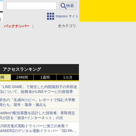
Impress サイト
全カテゴリ
バックナンバー
アクセスランキング
時間
24時間
1週間
1カ月
「LINE GAME」で発生した内部識別子の外部送
信について、総務省がLINEヤフーに行政指導
学生の「生成AIコピペ」レポートで悩む大学教
員たち。留年・落単・減点も
radikoの配信基盤を設計した技術者、香取啓志
氏が語る「放送×インターネット」の次
USB充電式電動ドライバーに第三の刺客？
MAKERZのデジタル電動ドライバー「SD-FA-
2000L」を、ベッセル、パナソニックと比較し