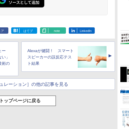
ェア
はてブ
note
LinkedIn
ェー
Alexaが健闘！ スマート
▲
ない」
スピーカーの誤反応テス
技術の
ト結果
ュレーション］の他の記事を見る
トップページに戻る