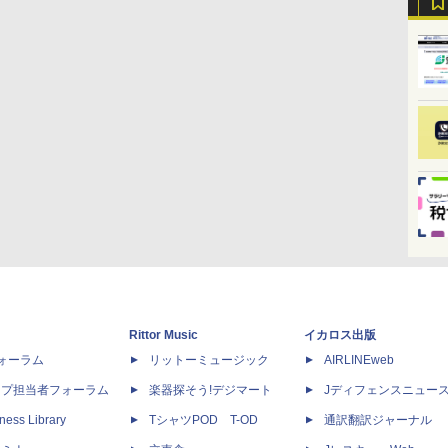
Rittor Music
イカロス出版
dフォーラム
リットーミュージック
AIRLINEweb
ップ担当者フォーラム
楽器探そう!デジマート
Jディフェンスニュー
ness Library
TシャツPOD T-OD
通訳翻訳ジャーナル