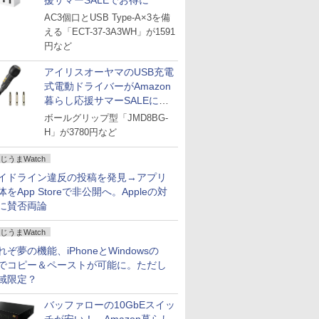
援サマーSALEでお得に
AC3個口とUSB Type-A×3を備
える「ECT-37-3A3WH」が1591
円など
アイリスオーヤマのUSB充電
式電動ドライバーがAmazon
暮らし応援サマーSALEに登
場
ボールグリップ型「JMD8BG-
H」が3780円など
じうまWatch
イドライン違反の投稿を発見→アプリ
体をApp Storeで非公開へ。Appleの対
に賛否両論
じうまWatch
れぞ夢の機能、iPhoneとWindowsの
でコピー＆ペーストが可能に。ただし
域限定？
バッファローの10GbEスイッ