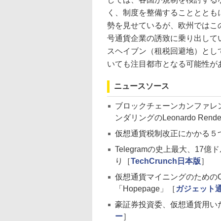
く、制度を整備することととも
勢を見せているが、欧州ではこ
号通貨企業の誘致に乗り出して
スヘイブン（租税回避地）とし
いても注目都市となる可能性が
ニュースソース
ブロックチェーンカンファレン
ンダリングのLeonardo Re
仮想通貨税制改正にかかる５
Telegramの史上最大、1
り［
TechCrunch日本版
］
仮想通貨マイニングのための
「Hopepage」［
ガジェット
豪証券投資委、仮想通貨用い
ー
］