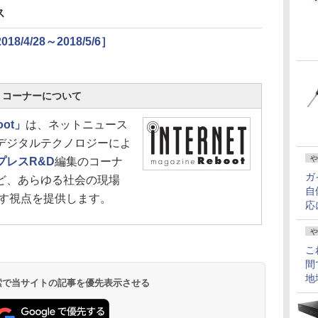
ス
4/28～2018/5/6］
oot」コーナーについて
oot」
は、ネットニュース
デジタルテクノロジーによ
や
プレスR&D
編集のコーナ
ガ
ど、あらゆる社会の現場
自
こす視点を提供します。
応
や
こ
間
地
 検索で当サイトの記事を優先表示させる