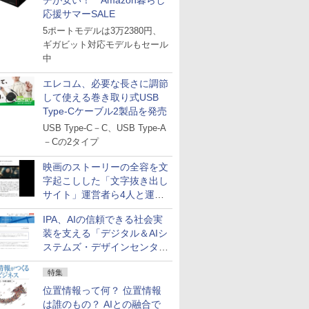
チが安い！ Amazon暮らし
応援サマーSALE
5ポートモデルは3万2380円、
ギガビット対応モデルもセール
中
エレコム、必要な長さに調節
して使える巻き取り式USB
Type-Cケーブル2製品を発売
USB Type-C－C、USB Type-A
－Cの2タイプ
映画のストーリーの全容を文
字起こしした「文字抜き出し
サイト」運営者ら4人と運営
法人に有罪判決
IPA、AIの信頼できる社会実
装を支える「デジタル＆AIシ
ステムズ・デザインセンタ
ー」新設
特集
位置情報って何？ 位置情報
は誰のもの？ AIとの融合で