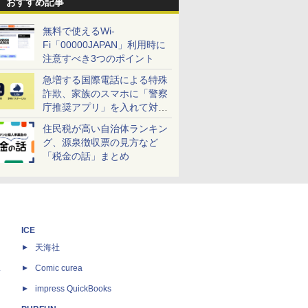
おすすめ記事
無料で使えるWi-
Fi「00000JAPAN」利用時に
注意すべき3つのポイント
急増する国際電話による特殊
詐欺、家族のスマホに「警察
庁推奨アプリ」を入れて対策
しよう！
住民税が高い自治体ランキン
グ、源泉徴収票の見方など
「税金の話」まとめ
ICE
天海社
ス
Comic curea
impress QuickBooks