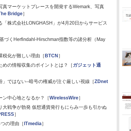
真マーケットプレースを開発するWemark、写真
The Bridge
］
「株式会社LONGHASH」が4月20日からサービス
Herfindahl-Hirschman指数等の諸分析（May
課税化が難しい理由［
BTCN
］
ための情報収集のポイントとは？［
ガジェット通
粉」ではない--暗号の権威が注ぐ厳しい視線［
ZDnet
ーン中心地となるか？［
WirelessWire
］
り大戦争が勃発 仮想通貨発行もにらみ一歩も引かぬ
PRESS
］
4つの理由［
ITmedia
］