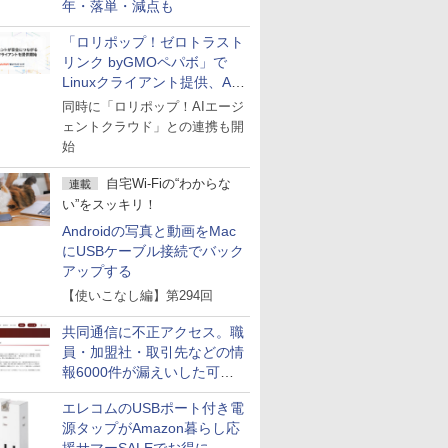
年・落単・減点も
「ロリポップ！ゼロトラスト
リンク byGMOペパボ」で
Linuxクライアント提供、AI
エージェントの接続が容易に
同時に「ロリポップ！AIエージ
ェントクラウド」との連携も開
始
自宅Wi-Fiの“わからな
連載
い”をスッキリ！
Androidの写真と動画をMac
にUSBケーブル接続でバック
アップする
【使いこなし編】第294回
共同通信に不正アクセス。職
員・加盟社・取引先などの情
報6000件が漏えいした可能
性
エレコムのUSBポート付き電
源タップがAmazon暮らし応