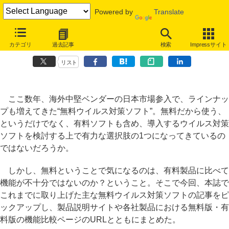
Powered by
Translate
関連記事インデックス
カテゴリ
過去記事
検索
Impressサイト
無料版で十分？ 有料版と何が違う？ 無料ウイルス対策ソフトまとめ
リスト
ここ数年、海外中堅ベンダーの日本市場参入で、ラインナッ
プも増えてきた“無料ウイルス対策ソフト”。無料だから使う、
というだけでなく、有料ソフトも含め、導入するウイルス対策
ソフトを検討する上で有力な選択肢の1つになってきているの
ではないだろうか。
しかし、無料ということで気になるのは、有料製品に比べて
機能が不十分ではないのか？ということ。そこで今回、本誌で
これまでに取り上げた主な無料ウイルス対策ソフトの記事をピ
ックアップし、製品説明サイトや各社製品における無料版・有
料版の機能比較ページのURLとともにまとめた。