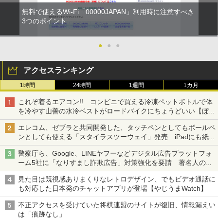
無料で使えるWi-Fi「00000JAPAN」利用時に注意すべき
3つのポイント
●
●
●
アクセスランキング
1時間
24時間
1週間
1カ月
これぞ着るエアコン!! コンビニで買える冷凍ペットボトルで体
を冷やす山善の水冷ベストがロードバイクにちょうどいい【ぼっ
ち・ざ・ろーど！その14】【空いた時間でなにしてる？】
エレコム、ゼブラと共同開発した、タッチペンとしてもボールペ
ンとしても使える「スタイラスツーウェイ」発売 iPadにも紙に
も、持ち替えずに書き込める
警察庁ら、Google、LINEヤフーなどデジタル広告プラットフォ
ーム5社に「なりすまし詐欺広告」対策強化を要請 著名人の写
真や映像を使った投資詐欺などへの対策として
見た目は既視感ありまくりなレトロデザイン、でもビデオ通話に
も対応した日本発のチャットアプリが登場【やじうまWatch】
不正アクセスを受けていた将棋連盟のサイトが復旧、情報漏えい
は「痕跡なし」