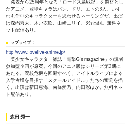
発表から25周年となる「ロードス島戦記」を題材とし
たアニメ。登場キャラはバン、ドリ、エトの3人。いず
れも作中のキャラクターを思わせるネーミングだ。出演
は森嶋秀太、木戸衣吹、山崎エリイ。3分番組。無料ネ
ット配信あり。
ラブライブ！
http://www.lovelive-anime.jp/
美少女キャラクター雑誌「電撃G’s magazine」の読者
参加型企画が原案。今回のアニメ版はシリーズ第2期に
あたる。廃校危機を回避すべく、アイドルライブによる
入学者増を目指す「スクールアイドル」たちの奮闘を描
く。出演は新田恵海、南條愛乃、内田彩ほか。無料ネッ
ト配信あり。
森田 秀一