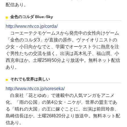
配信あり。
金色のコルダ Blue♪Sky
http://www.ntv.co.jp/corda/
コーエーテクモゲームスから発売中の女性向けゲーム
「金色のコルダ3」が直接の原作。ヴァイオリニストの
少女・小日向かなでと、学園でオーケストラに熱意を注
ぐ男性たちの交流を描く。出演は高木礼子、福山潤、小
西克幸ほか。土曜25時50分より放送中。無料ネット配信
あり。
それでも世界は美しい
http://www.ntv.co.jp/soreseka/
白泉社「花とゆめ」で連載中の人気マンガをアニメ
化。「雨の公国」の第4公女・ニケが、世界の盟主であ
る「晴れの大国」の王に嫁ぐことに。出演は前田玲奈、
島崎信長ほか。土曜26時20分より放送中。無料ネット配
信あり。