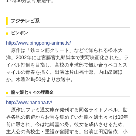
17時30分より放送中。
フジテレビ系
ピンポン
http://www.pingpong-anime.tv/
原作は「鉄コン筋クリート」などで知られる松本大
洋。2002年には宮藤官九郎脚本で実写映画化された。ラ
イバル打倒を目指し、高校の卓球部で競い合うペコとス
マイルの青春を描く。出演は片山福十郎、内山昂輝ほ
か。木曜24時50分より放送中。
龍ヶ嬢七々々の埋蔵金
http://www.nanana.tv/
原作はファミ通文庫が発刊する同名ライトノベル。世
界各地の遺跡からお宝を集めていた龍ヶ嬢七々々は10年
前に殺され、今は地縛霊の身。彼女を成仏させるため、
主人公の高校生・重護が奮闘する。出演は田辺留依、小