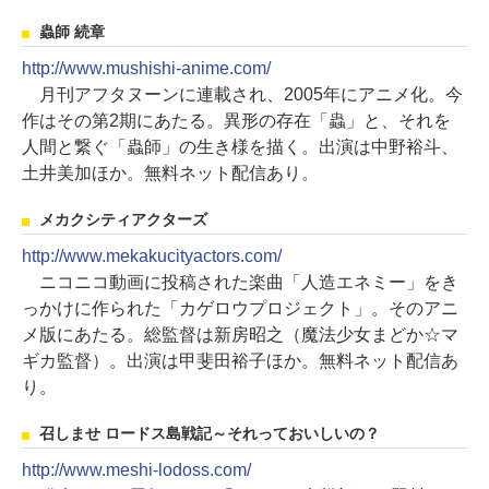
蟲師 続章
http://www.mushishi-anime.com/
月刊アフタヌーンに連載され、2005年にアニメ化。今
作はその第2期にあたる。異形の存在「蟲」と、それを
人間と繋ぐ「蟲師」の生き様を描く。出演は中野裕斗、
土井美加ほか。無料ネット配信あり。
メカクシティアクターズ
http://www.mekakucityactors.com/
ニコニコ動画に投稿された楽曲「人造エネミー」をき
っかけに作られた「カゲロウプロジェクト」。そのアニ
メ版にあたる。総監督は新房昭之（魔法少女まどか☆マ
ギカ監督）。出演は甲斐田裕子ほか。無料ネット配信あ
り。
召しませ ロードス島戦記～それっておいしいの？
http://www.meshi-lodoss.com/