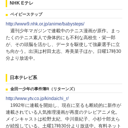
NHK Eテレ
ベイビーステップ
http://www9.nhk.or.jp/anime/babysteps/
週刊少年マガジンで連載中のテニス漫画が原作。まっ
たくのテニス素人で身体的にも不利な高校生・栄一郎
が、その頭脳を活かし、データを駆使して強豪選手に立
ち向かう。出演は村田太志、寿美菜子ほか。日曜17時30
分より放送中。
日本テレビ系
金田一少年の事件簿R（リターンズ）
http://www.ytv.co.jp/kindaichi_r/
1992年に連載を開始し、現在に至るも断続的に新作が
連載されている人気推理漫画が再度のテレビアニメ化。
メインキャストは松野太紀、中川亜紀子、小杉十郎太ら
が続投している。土曜17時30分より放送中。有料ネット