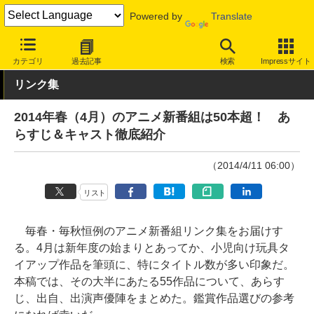
Powered by
Translate
INTERNET Watch
トピック
コンテンツ
カテゴリ
過去記事
検索
Impressサイト
リンク集
2014年春（4月）のアニメ新番組は50本超！ あ
らすじ＆キャスト徹底紹介
（2014/4/11 06:00）
リスト
毎春・毎秋恒例のアニメ新番組リンク集をお届けす
る。4月は新年度の始まりとあってか、小児向け玩具タ
イアップ作品を筆頭に、特にタイトル数が多い印象だ。
本稿では、その大半にあたる55作品について、あらす
じ、出自、出演声優陣をまとめた。鑑賞作品選びの参考