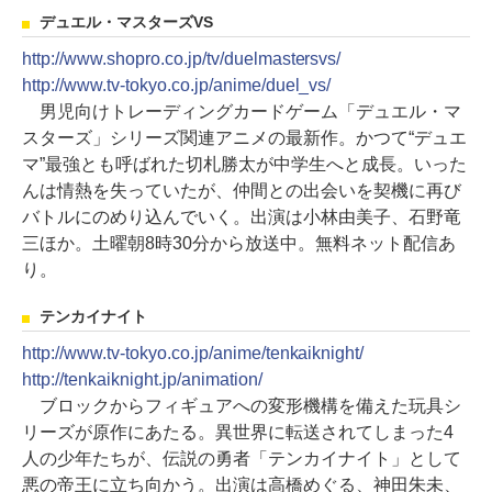
デュエル・マスターズVS
http://www.shopro.co.jp/tv/duelmastersvs/
http://www.tv-tokyo.co.jp/anime/duel_vs/
男児向けトレーディングカードゲーム「デュエル・マ
スターズ」シリーズ関連アニメの最新作。かつて“デュエ
マ”最強とも呼ばれた切札勝太が中学生へと成長。いった
んは情熱を失っていたが、仲間との出会いを契機に再び
バトルにのめり込んでいく。出演は小林由美子、石野竜
三ほか。土曜朝8時30分から放送中。無料ネット配信あ
り。
テンカイナイト
http://www.tv-tokyo.co.jp/anime/tenkaiknight/
http://tenkaiknight.jp/animation/
ブロックからフィギュアへの変形機構を備えた玩具シ
リーズが原作にあたる。異世界に転送されてしまった4
人の少年たちが、伝説の勇者「テンカイナイト」として
悪の帝王に立ち向かう。出演は高橋めぐる、神田朱未、