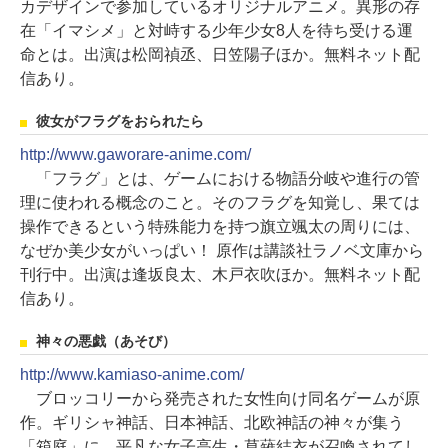
カデザインで参加しているオリジナルアニメ。異形の存
在「イマシメ」と対峙する少年少女8人を待ち受ける運
命とは。出演は松岡禎丞、日笠陽子ほか。無料ネット配
信あり。
彼女がフラグをおられたら
http://www.gaworare-anime.com/
「フラグ」とは、ゲームにおける物語分岐や進行の管
理に使われる概念のこと。そのフラグを知覚し、果ては
操作できるという特殊能力を持つ旗立颯太の周りには、
なぜか美少女がいっぱい！ 原作は講談社ラノベ文庫から
刊行中。出演は逢坂良太、木戸衣吹ほか。無料ネット配
信あり。
神々の悪戯（あそび）
http://www.kamiaso-anime.com/
ブロッコリーから発売された女性向け同名ゲームが原
作。ギリシャ神話、日本神話、北欧神話の神々が集う
「箱庭」に、平凡な女子高生・草薙結衣が召喚されてし