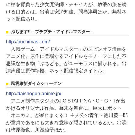
に棺を背負った少女魔法師・チャイカが、放浪の旅を続
ける目的とは。出演は安済知佳、間島淳司ほか。無料ネ
ット配信あり。
ぷちます!!－プチプチ・アイドルマスター－
http://puchimas.com/
人気ゲーム「アイドルマスター」のスピンオフ漫画を
アニメ化。原作に登場するアイドルをモチーフにした不
思議な生き物「ぷちどる」がユーモラスに描かれる。出
演声優は原作準拠。ネット配信限定タイトル。
風雲維新ダイ☆ショーグン
http://daishogun-anime.jp/
アニメ制作スタジオのJ.C.STAFFとA・C・G・Tが出
かけるオリジナル作品。幕末を舞台に、巨大ロボット
「オニガミ」が暴れまくる！ 主人公の青年・徳川慶一郎
が童貞であるにも大きな意味が隠されているとか。出演
は柿原徹也、川澄綾子ほか。