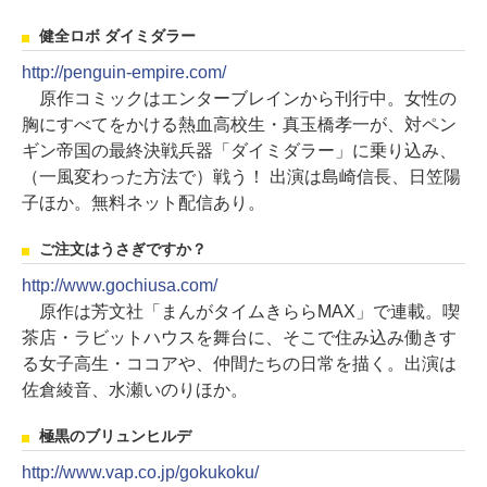
健全ロボ ダイミダラー
http://penguin-empire.com/
原作コミックはエンターブレインから刊行中。女性の
胸にすべてをかける熱血高校生・真玉橋孝一が、対ペン
ギン帝国の最終決戦兵器「ダイミダラー」に乗り込み、
（一風変わった方法で）戦う！ 出演は島崎信長、日笠陽
子ほか。無料ネット配信あり。
ご注文はうさぎですか？
http://www.gochiusa.com/
原作は芳文社「まんがタイムきららMAX」で連載。喫
茶店・ラビットハウスを舞台に、そこで住み込み働きす
る女子高生・ココアや、仲間たちの日常を描く。出演は
佐倉綾音、水瀬いのりほか。
極黒のブリュンヒルデ
http://www.vap.co.jp/gokukoku/