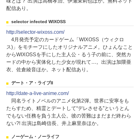
味とは？ 出演は高橋孝治、伊瀬茉莉也ほか。無料ネット
配信あり。
selector infected WIXOSS
http://selector-wixoss.com/
4月発売予定のカードゲーム「WIXOSS（ウィクロ
ス)」をモチーフにしたオリジナルアニメ。ひょんなこと
からWIXOSSを手にした主人公・るう子の前に、突然カ
ードの中から実体化した少女が現れて…。出演は加隈亜
衣、佐倉綾音ほか。ネット配信あり。
デート・ア・ライブII
http://date-a-live-anime.com/
同名ライトノベルのアニメ化第2弾。世界に安寧をも
たらすため、精霊とデートして“デレさせる”というとん
でもない任務を負う主人公。彼の苦難はまだまだ終わら
ない?! 出演は島崎信長、井上麻里奈ほか。
ノーゲーム・ノーライフ