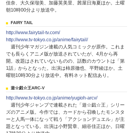
佳奈、大久保瑠美、加藤英美里、茜屋日海夏ほか。土曜
朝10時00分より放送中。
FAIRY TAIL
http://www.fairytail-tv.com/
http://www.tv-tokyo.co.jp/anime/fairytail/
週刊少年マガジン連載の人気コミックが原作。これま
でも長らくアニメ版が放送されていたが、4月から再
開。改題はされていないものの、話数のカウントは「第
1話」からとなった。出演は柿原徹也、平野綾ほか。土
曜朝10時30分より放送中。有料ネット配信あり。
遊☆戯☆王ARC-V
http://www.tv-tokyo.co.jp/anime/yugioh-arcv/
週刊少年ジャンプで連載された「遊☆戯☆王」シリー
ズのアニメ版。今作では、カードから召喚したモンスタ
ーと人馬一体になって戦う「アクションデュエル」が主
題となっている。出演は小野賢章、細谷佳正ほか。日曜