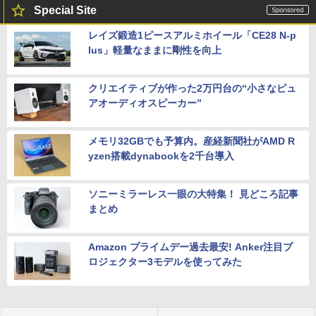
Special Site
レイズ鍛造1ピースアルミホイール「CE28 N-p
lus」軽量なままに剛性を向上
クリエイティブが作った2万円台の“小さなピュ
アオーディオスピーカー”
メモリ32GBでも予算内。産経新聞社がAMD R
yzen搭載dynabookを2千台導入
ソニーミラーレス一眼の大特集！ 見どころ記事
まとめ
Amazon プライムデー過去最安! Anker注目プ
ロジェクター3モデルを使ってみた