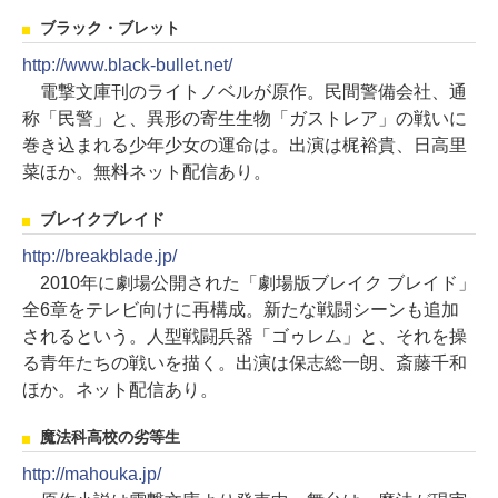
ブラック・ブレット
http://www.black-bullet.net/
電撃文庫刊のライトノベルが原作。民間警備会社、通
称「民警」と、異形の寄生生物「ガストレア」の戦いに
巻き込まれる少年少女の運命は。出演は梶裕貴、日高里
菜ほか。無料ネット配信あり。
ブレイクブレイド
http://breakblade.jp/
2010年に劇場公開された「劇場版ブレイク ブレイド」
全6章をテレビ向けに再構成。新たな戦闘シーンも追加
されるという。人型戦闘兵器「ゴゥレム」と、それを操
る青年たちの戦いを描く。出演は保志総一朗、斎藤千和
ほか。ネット配信あり。
魔法科高校の劣等生
http://mahouka.jp/