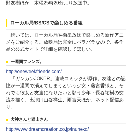
野友樹ほか。木曜25時20分より放送中。
ローカル局/BS/CSで楽しめる番組
続いては、ローカル局や衛星放送で楽しめる新作アニ
メをご紹介する。放映局は完全にバラバラなので、各作
品の公式サイトで詳細を確認してほしい。
一週間フレンズ。
http://oneweekfriends.com/
「ガンガンJOKER」連載コミックが原作。友達との記
憶が一週間で消えてしまうという少女・藤宮香織と、そ
れでも彼女と友達になりたいと願う少年・長谷祐樹の交
流を描く。出演は山谷祥生、雨宮天ほか。ネット配信あ
り。
犬神さんと猫山さん
http://www.dreamcreation.co.jp/inuneko/