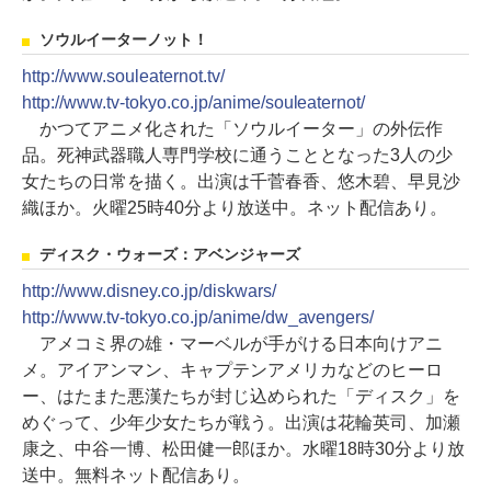
ソウルイーターノット！
http://www.souleaternot.tv/
http://www.tv-tokyo.co.jp/anime/souleaternot/
かつてアニメ化された「ソウルイーター」の外伝作
品。死神武器職人専門学校に通うこととなった3人の少
女たちの日常を描く。出演は千菅春香、悠木碧、早見沙
織ほか。火曜25時40分より放送中。ネット配信あり。
ディスク・ウォーズ：アベンジャーズ
http://www.disney.co.jp/diskwars/
http://www.tv-tokyo.co.jp/anime/dw_avengers/
アメコミ界の雄・マーベルが手がける日本向けアニ
メ。アイアンマン、キャプテンアメリカなどのヒーロ
ー、はたまた悪漢たちが封じ込められた「ディスク」を
めぐって、少年少女たちが戦う。出演は花輪英司、加瀬
康之、中谷一博、松田健一郎ほか。水曜18時30分より放
送中。無料ネット配信あり。