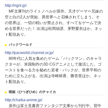
http://ngnl.jp/
MF文庫刊のライトノベルが原作。天才ゲーマー兄妹の
空と白の2人が突如、異世界へと召喚されてしまう。そ
の世界は、一切の戦いが禁止され、すべてをゲームで決
める世界だった！ 出演は松岡禎丞、茅野愛衣ほか。ネッ
ト配信あり。
パックワールド
http://pacworld.channel.or.jp/
80年代に人気を集めたゲーム「パックマン」のキャラ
クターが、米国制作の3D CGアニメとして復活した。ゴ
ーストを食べる力を秘めた若者・パックが、世界平和の
ために立ち上がる。出演は寺崎裕香、勝杏里ほか。ネッ
ト配信あり。
棺姫（ひつぎひめ）のチャイカ
http://chaika-anime.jp/
原作は富士見書房ファンタジア文庫から刊行中。背中