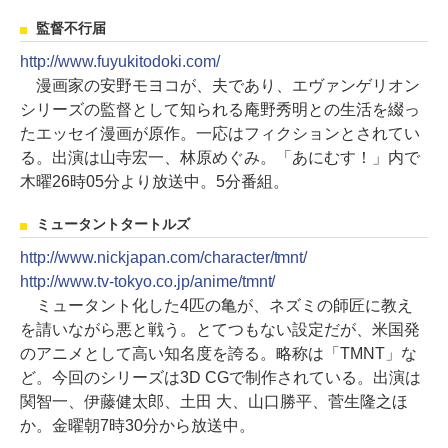
監督不行届
http://www.fuyukitodoki.com/
漫画家の安野モヨコが、夫であり、エヴァンゲリオン
シリーズの監督として知られる庵野秀明との生活を綴っ
たエッセイ漫画が原作。一応はフィクションとされてい
る。出演は山寺宏一、林原めぐみ。「あにむす！」内で
木曜26時05分より放送中。5分番組。
ミュータントタートルズ
http://www.nickjapan.com/character/tmnt/
http://www.tv-tokyo.co.jp/anime/tmnt/
ミュータント化した4匹の亀が、ネズミの師匠に教え
を請いながら悪と戦う。とてつもない設定だが、米国発
のアニメとして高い知名度を誇る。略称は「TMNT」な
ど。今回のシリーズは3D CGで制作されている。出演は
関智一、伊藤健太郎、土田 大、山口勝平、菅生隆之ほ
か。金曜朝7時30分から放送中。