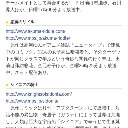
チームメイトとして再会するが…？ 出演は村瀬歩、石川
界人ほか。日曜17時00分より放送中。
悪魔のリドル
http://www.akuma-riddle.com/
http://www.mbs.jp/akuma-riddle/
原作は高河ゆんがアニメ雑誌「ニュータイプ」で連載
中のコミック。12人の女子高生暗殺者と、そのターゲッ
トが同じクラスで学ぶという奇妙な関係の行く末は。出
演は諏訪彩花、金元寿子ほか。金曜26時25分より放送
中。ネット配信あり。
シドニアの騎士
http://www.knightsofsidonia.com/
http://www.mbs.jp/sidonia/
原作コミックは月刊「アフタヌーン」にて連載中。対
話不能の異生物・奇居子（ガウナ）によって世界は荒廃
し、人類は巨大な宇宙船「シドニア」で辛うじて生き延