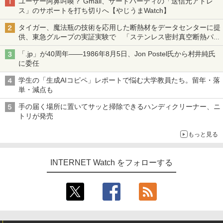
ユーザー阿鼻叫喚？ Gmail、サードパーティの「送信元アドレ
ス」のサポートを打ち切りへ【やじうまWatch】
タイガー、魔法瓶の技術を応用した断熱材をデータセンターに提
供、東急グループの実証実験で 「ステンレス密封真空断熱パネ
ル TIVIP」
「.jp」が40周年――1986年8月5日、Jon Postel氏から村井純氏
に委任
学生の「生成AIコピペ」レポートで悩む大学教員たち。留年・落
単・減点も
手の届く場所に置いてサッと掃除できるハンディクリーナー、ニ
トリが発売
もっと見る
INTERNET Watch をフォローする