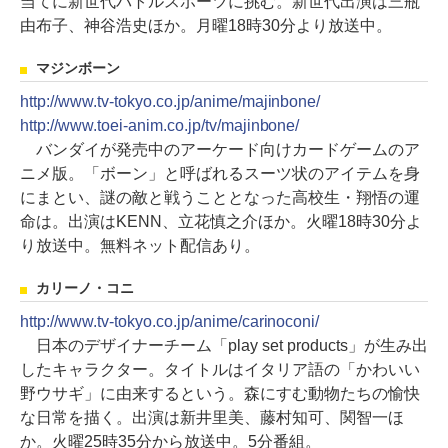
当てに新世代バトルスポーツに挑む。新世代出演は三瓶
由布子、神谷浩史ほか。月曜18時30分より放送中。
マジンボーン
http://www.tv-tokyo.co.jp/anime/majinbone/
http://www.toei-anim.co.jp/tv/majinbone/
バンダイが発売中のアーケード向けカードゲームのア
ニメ版。「ボーン」と呼ばれるスーツ状のアイテムを身
にまとい、謎の敵と戦うこととなった高校生・翔悟の運
命は。出演はKENN、立花慎之介ほか。火曜18時30分よ
り放送中。無料ネット配信あり。
カリーノ・コニ
http://www.tv-tokyo.co.jp/anime/carinoconi/
日本のデザイナーチーム「play set products」が生み出
したキャラクター。タイトルはイタリア語の「かわいい
野ウサギ」に由来するという。森にすむ動物たちの愉快
な日常を描く。出演は新井里美、藤村知可、関智一ほ
か。火曜25時35分から放送中。5分番組。