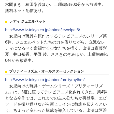
水間まき、種田梨沙ほか。土曜朝9時00分から放送中。
無料ネット配信あり。
レディ ジュエルペット
http://www.tv-tokyo.co.jp/anime/jewelpet6/
女児向け玩具を原作とするテレビアニメのシリーズ第
6弾。ジュエルペットたちの力を借りながら、立派なレ
ディになるべく奮闘する少女たちを描く。出演は齋藤彩
夏、井口裕香、平野 綾、ささきのぞみほか。土曜朝9時3
0分から放送中。
プリティーリズム・オールスターセレクション
http://www.tv-tokyo.co.jp/anime/prettyrhythm/
女児向けの玩具・ゲームシリーズ「プリティーリズ
ム」は、3度に渡ってテレビアニメ化されてきた。第4弾
となる今作では、これまでの主人公たちが再登場。エピ
ソードを振り返りながら新ヒロインに教訓を伝えるとい
う、ちょっと変わった構成を導入している。出演は阿澄