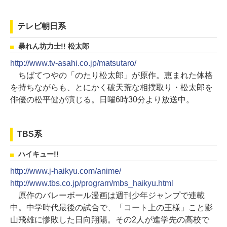
テレビ朝日系
暴れん坊力士!! 松太郎
http://www.tv-asahi.co.jp/matsutaro/
ちばてつやの「のたり松太郎」が原作。恵まれた体格
を持ちながらも、とにかく破天荒な相撲取り・松太郎を
俳優の松平健が演じる。日曜6時30分より放送中。
TBS系
ハイキュー!!
http://www.j-haikyu.com/anime/
http://www.tbs.co.jp/program/mbs_haikyu.html
原作のバレーボール漫画は週刊少年ジャンプで連載
中。中学時代最後の試合で、「コート上の王様」こと影
山飛雄に惨敗した日向翔陽。その2人が進学先の高校で