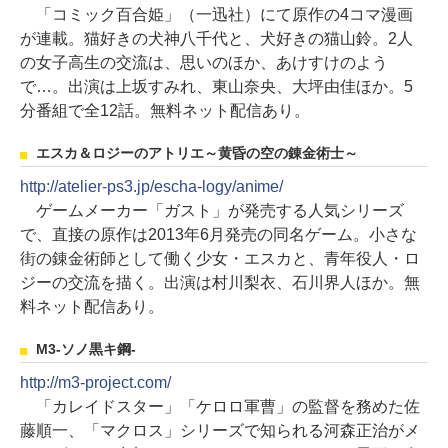
「コミック百合姫」（一迅社）にて原作の4コマ漫画
が連載。猫好きの犬神八千代と、犬好きの猫山鈴。2人
の女子高生の交流は、思いのほか、あけすけのよう
で…。出演は上坂すみれ、東山奈央、大坪由佳ほか。5
分番組で全12話。無料ネット配信あり。
エスカ＆ロジーのアトリエ～黄昏の空の錬金術士～
http://atelier-ps3.jp/escha-logy/anime/
ゲームメーカー「ガスト」が発売する人気シリーズ
で、直接の原作は2013年6月発売の同名ゲーム。小さな
街の錬金術師として働く少女・エスカと、青年役人・ロ
ジーの交流を描く。出演は村川梨衣、石川界人ほか。無
料ネット配信あり。
M3-ソノ黒キ鋼-
http://m3-project.com/
「カレイドスター」「ケロロ軍曹」の監督を務めた佐
藤順一、「マクロス」シリーズで知られる河森正治がメ