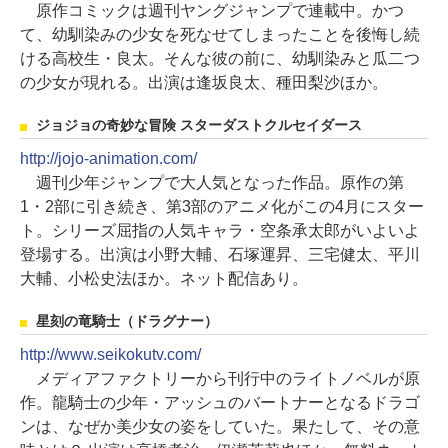
原作コミックは週刊ヤングジャンプで連載中。かつ
て、幼馴染みの少女を死なせてしまったことを後悔し続
ける高校生・良太。そんな彼の前に、幼馴染みと瓜二つ
の少女が現れる。出演は逢坂良太、種田梨沙ほか。
ジョジョの奇妙な冒険 スターダストクルセイダース
http://jojo-animation.com/
週刊少年ジャンプで大人気となった作品。原作の第
1・2部に引き続き、第3部のアニメ化がこの4月にスター
ト。シリーズ屈指の人気キャラ・空条承太郎がいよいよ
登場する。出演は小野大輔、石塚運昇、三宅健太、平川
大輔、小松史法ほか。ネット配信あり。
星刻の竜騎士（ドラグナー）
http://www.seikokutv.com/
メディアファクトリーから刊行中のライトノベルが原
作。龍騎士の少年・アッシュのバートナーとなるドラゴ
ンは、なぜか美少女の姿をしていた。果たして、その意