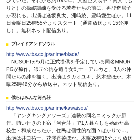
びていた。それから約1000年。人型巨大装甲・衛人（も
りと）の操縦訓練を受ける若者たちの前に、再び奇居子
が現れる。出演は逢坂良太、洲崎綾、豊崎愛生ほか。11
日金曜日25時55分よりスタート（通常放送より15分押
し）。無料ネット配信あり。
ブレイドアンドソウル
http://www.tbs.co.jp/anime/blade/
NCSOFTが5月に正式提供を予定している同名MMOR
PGが原作。師匠の仇を追う女剣士・アルカと、3人の仲
間たちの絆を描く。出演はタカオユキ、悠木碧ほか。木
曜25時46分から放送中。ネット配信あり。
僕らはみんな河合荘
http://www.tbs.co.jp/anime/kawaisou/
「ヤングキングアワーズ」連載の同名コミックが原
作。賄い付きの下宿「河合荘」で1人暮らしを始めた高
校生・和成だったが、住民は個性的な面々ばかりで…。
出演は井口祐一、花澤香菜ほか。木曜26時16分より放送