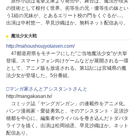
原作小説は電撃文庫より発売中。舞台は、魔法が現実
の技術として根付く世界。劣等生の兄・優等生の妹とい
う1組の兄妹が、とあるエリート校の門をくぐるが…。
出演は中村悠一、早見沙織ほか。無料ネット配信あり。
魔法少女大戦
http://mahoushoujyotaisen.com/
47都道府県をモチーフにした“ご当地魔法少女”が大挙
登場。スマートフォン向けゲームなどが展開される一環
として、アニメ版も放送される。第1話には宮城県の魔
法少女が登場した。5分番組。
□マンガ家さんとアシスタントさんと
http://mangakasan.tv/
コミック誌「ヤングガンガン」の連載作をアニメ化。
パンツ漫画家・愛徒勇気と、そのアシスタント・足須沙
穂都を中心に、編集者やライバルを巻き込んだトダバタ
ライフを描く。出演は松岡禎丞、早見沙織ほか。ネット
配信あり。