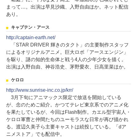
まって…。出演は早見沙織、入野自由ほか。ネット配信
あり。
キャプテン・アース
http://captain-earth.net/
「STAR DRIVER 輝きのタクト」の主要制作スタッフ
によるオリジナルアニメ。巨大ロボ「アースエンジン」
を駆り、謎の知的生命体と戦う4人の少年少女を描く。
出演は入野自由、神谷浩史、茅野愛衣、日高里菜ほか。
ケロロ
http://www.sunrise-inc.co.jp/krr/
3月下旬にアニマックス限定で放送を開始している
が、念のためご紹介。かつてテレビ東京系でのアニメ化
を果たしているが、今回はFlash制作。カエル型宇宙人・
ケロロ軍曹と仲間たちのユーモラスな日常が再び描かれ
る。渡辺久美子ら主要キャストは続投している。「dア
ニメストア」でも配信中。