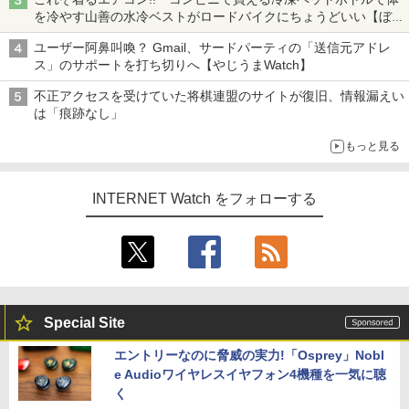
を冷やす山善の水冷ベストがロードバイクにちょうどいい【ぼっ
ち・ざ・ろーど！その14】【空いた時間でなにしてる？】
ユーザー阿鼻叫喚？ Gmail、サードパーティの「送信元アドレ
ス」のサポートを打ち切りへ【やじうまWatch】
不正アクセスを受けていた将棋連盟のサイトが復旧、情報漏えい
は「痕跡なし」
もっと見る
INTERNET Watch をフォローする
Special Site
エントリーなのに脅威の実力!「Osprey」Nobl
e Audioワイヤレスイヤフォン4機種を一気に聴
く