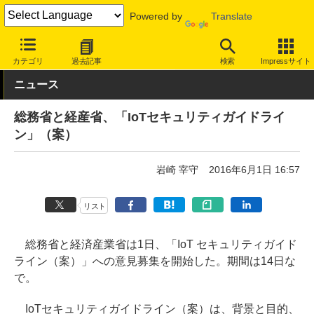
Powered by
Translate
INTERNET Watch
トピック
IoT
カテゴリ
過去記事
検索
Impressサイト
ニュース
総務省と経産省、「IoTセキュリティガイドライ
ン」（案）
岩崎 宰守
2016年6月1日 16:57
リスト
総務省と経済産業省は1日、「IoT セキュリティガイド
ライン（案）」への意見募集を開始した。期間は14日な
で。
IoTセキュリティガイドライン（案）は、背景と目的、