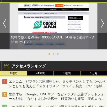
無料で使えるWi-Fi「00000JAPAN」利用時に注意すべき
3つのポイント
●
●
●
アクセスランキング
1時間
24時間
1週間
1カ月
エレコム、ゼブラと共同開発した、タッチペンとしてもボールペ
ンとしても使える「スタイラスツーウェイ」発売 iPadにも紙に
も、持ち替えずに書き込める
警察庁ら、Google、LINEヤフーなどデジタル広告プラットフォ
ーム5社に「なりすまし詐欺広告」対策強化を要請 著名人の写
真や映像を使った投資詐欺などへの対策として
これぞ着るエアコン!! コンビニで買える冷凍ペットボトルで体