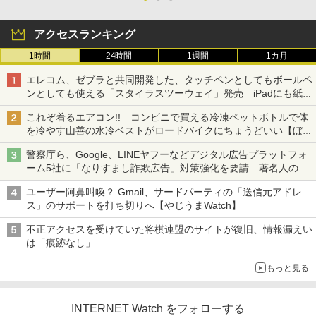
アクセスランキング
1時間
24時間
1週間
1カ月
エレコム、ゼブラと共同開発した、タッチペンとしてもボールペ
ンとしても使える「スタイラスツーウェイ」発売 iPadにも紙に
も、持ち替えずに書き込める
これぞ着るエアコン!! コンビニで買える冷凍ペットボトルで体
を冷やす山善の水冷ベストがロードバイクにちょうどいい【ぼっ
ち・ざ・ろーど！その14】【空いた時間でなにしてる？】
警察庁ら、Google、LINEヤフーなどデジタル広告プラットフォ
ーム5社に「なりすまし詐欺広告」対策強化を要請 著名人の写
真や映像を使った投資詐欺などへの対策として
ユーザー阿鼻叫喚？ Gmail、サードパーティの「送信元アドレ
ス」のサポートを打ち切りへ【やじうまWatch】
不正アクセスを受けていた将棋連盟のサイトが復旧、情報漏えい
は「痕跡なし」
もっと見る
INTERNET Watch をフォローする