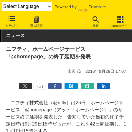
Powered by
Translate
INTERNET Watch
トピック
業界動向
サービス終了
カテゴリ
過去記事
検索
Impressサイト
ニュース
ニフティ、ホームページサービス
「@homepage」の終了延期を発表
永沢 茂
2016年9月26日 17:07
リスト
ニフティ株式会社（@nifty）は26日、ホームページサ
ービス「@homepage（アット・ホームページ）」のサ
ービス終了延期を発表した。告知していた当初の終了予
定日時は9月29日15時だったが、これを42日間延期し、1
1月10日15時とする。