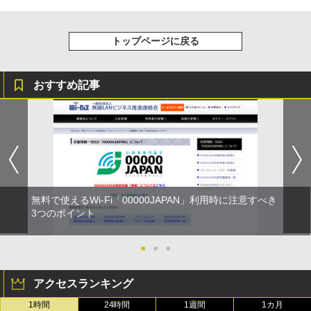
トップページに戻る
おすすめ記事
無料で使えるWi-Fi「00000JAPAN」利用時に注意すべき
3つのポイント
●
●
●
アクセスランキング
1時間
24時間
1週間
1カ月