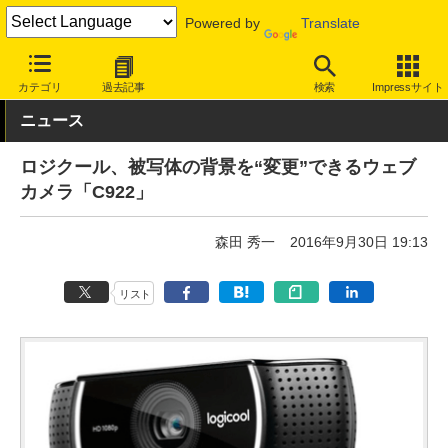
Powered by
Translate
INTERNET Watch
ハードウェア
周辺機器
カテゴリ
過去記事
検索
Impressサイト
ニュース
ロジクール、被写体の背景を“変更”できるウェブ
カメラ「C922」
森田 秀一
2016年9月30日 19:13
リスト