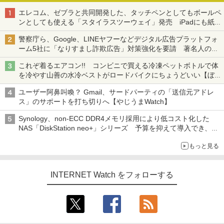
エレコム、ゼブラと共同開発した、タッチペンとしてもボールペ
ンとしても使える「スタイラスツーウェイ」発売 iPadにも紙に
も、持ち替えずに書き込める
警察庁ら、Google、LINEヤフーなどデジタル広告プラットフォ
ーム5社に「なりすまし詐欺広告」対策強化を要請 著名人の写
真や映像を使った投資詐欺などへの対策として
これぞ着るエアコン!! コンビニで買える冷凍ペットボトルで体
を冷やす山善の水冷ベストがロードバイクにちょうどいい【ぼっ
ち・ざ・ろーど！その14】【空いた時間でなにしてる？】
ユーザー阿鼻叫喚？ Gmail、サードパーティの「送信元アドレ
ス」のサポートを打ち切りへ【やじうまWatch】
Synology、non-ECC DDR4メモリ採用により低コスト化した
NAS「DiskStation neo+」シリーズ 予算を抑えて導入でき、
ECCメモリへのアップグレードも可能
もっと見る
INTERNET Watch をフォローする