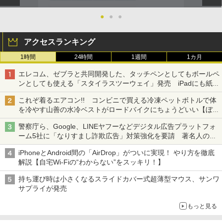
●
●
●
アクセスランキング
1時間
24時間
1週間
1カ月
エレコム、ゼブラと共同開発した、タッチペンとしてもボールペ
ンとしても使える「スタイラスツーウェイ」発売 iPadにも紙に
も、持ち替えずに書き込める
これぞ着るエアコン!! コンビニで買える冷凍ペットボトルで体
を冷やす山善の水冷ベストがロードバイクにちょうどいい【ぼっ
ち・ざ・ろーど！その14】【空いた時間でなにしてる？】
警察庁ら、Google、LINEヤフーなどデジタル広告プラットフォ
ーム5社に「なりすまし詐欺広告」対策強化を要請 著名人の写
真や映像を使った投資詐欺などへの対策として
iPhoneとAndroid間の「AirDrop」がついに実現！ やり方を徹底
解説【自宅Wi-Fiの“わからない”をスッキリ！】
持ち運び時は小さくなるスライドカバー式超薄型マウス、サンワ
サプライが発売
もっと見る