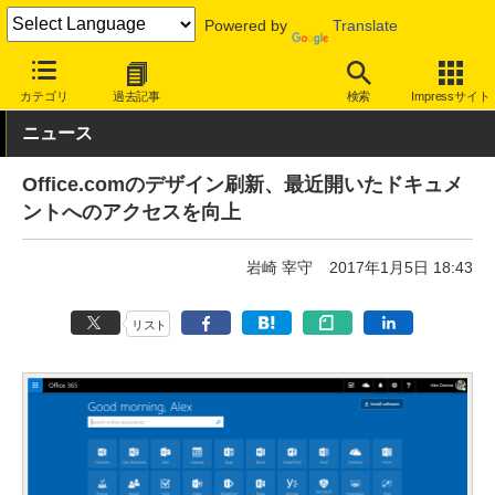
Powered by
Translate
INTERNET Watch
サービス/ソフト
ソフトウェア
ビジネスソフ
カテゴリ
過去記事
検索
Impressサイト
ニュース
Office.comのデザイン刷新、最近開いたドキュメ
ントへのアクセスを向上
岩崎 宰守
2017年1月5日 18:43
リスト