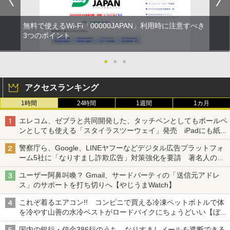
無料で使えるWi-Fi「00000JAPAN」利用時に注意すべき
3つのポイント
●
●
●
アクセスランキング
1時間
24時間
1週間
1カ月
エレコム、ゼブラと共同開発した、タッチペンとしてもボールペ
ンとしても使える「スタイラスツーウェイ」発売 iPadにも紙に
も、持ち替えずに書き込める
警察庁ら、Google、LINEヤフーなどデジタル広告プラットフォ
ーム5社に「なりすまし詐欺広告」対策強化を要請 著名人の写
真や映像を使った投資詐欺などへの対策として
ユーザー阿鼻叫喚？ Gmail、サードパーティの「送信元アドレ
ス」のサポートを打ち切りへ【やじうまWatch】
これぞ着るエアコン!! コンビニで買える冷凍ペットボトルで体
を冷やす山善の水冷ベストがロードバイクにちょうどいい【ぼっ
ち・ざ・ろーど！その14】【空いた時間でなにしてる？】
国内の銀行・信金386行のうち、なりすましメールを遮断できる