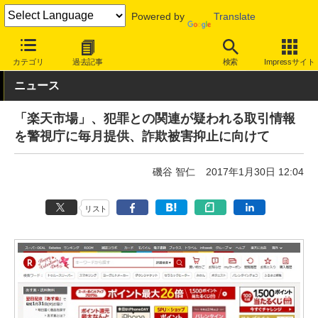
Powered by
Translate
INTERNET Watch
トピック
業界動向
その他
カテゴリ
過去記事
検索
Impressサイト
ニュース
「楽天市場」、犯罪との関連が疑われる取引情報
を警視庁に毎月提供、詐欺被害抑止に向けて
磯谷 智仁
2017年1月30日 12:04
リスト