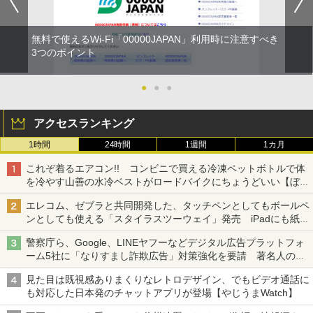
無料で使えるWi-Fi「00000JAPAN」利用時に注意すべき
3つのポイント
●
●
●
アクセスランキング
1時間
24時間
1週間
1カ月
これぞ着るエアコン!! コンビニで買える冷凍ペットボトルで体
を冷やす山善の水冷ベストがロードバイクにちょうどいい【ぼっ
ち・ざ・ろーど！その14】【空いた時間でなにしてる？】
エレコム、ゼブラと共同開発した、タッチペンとしてもボールペ
ンとしても使える「スタイラスツーウェイ」発売 iPadにも紙に
も、持ち替えずに書き込める
警察庁ら、Google、LINEヤフーなどデジタル広告プラットフォ
ーム5社に「なりすまし詐欺広告」対策強化を要請 著名人の写
真や映像を使った投資詐欺などへの対策として
見た目は既視感ありまくりなレトロデザイン、でもビデオ通話に
も対応した日本発のチャットアプリが登場【やじうまWatch】