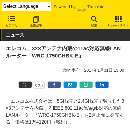
Powered by
Translate
INTERNET Watch
ハードウェア
LAN機器
ルーター
カテゴリ
過去記事
検索
Impressサイト
ニュース
エレコム、3×3アンテナ内蔵の11ac対応無線LAN
ルーター「WRC-1750GHBK-E」
岩崎 宰守
2017年1月31日 13:09
リスト
エレコム株式会社は、5GHz帯と2.4GHz帯で独立した3
×3アンテナを内蔵するIEEE 802.11ac/n/a/g/b対応の無線
LANルーター「WRC-1750GHBK-E」を2月上旬に発売す
る。価格は1万4120円（税別）。