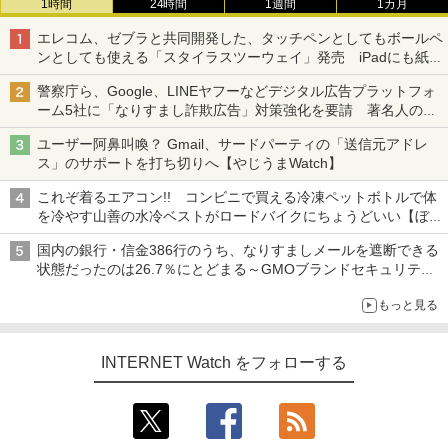
1時間
24時間
1週間
1カ月
エレコム、ゼブラと共同開発した、タッチペンとしてもボールペ
ンとしても使える「スタイラスツーウェイ」発売 iPadにも紙に
も、持ち替えずに書き込める
警察庁ら、Google、LINEヤフーなどデジタル広告プラットフォ
ーム5社に「なりすまし詐欺広告」対策強化を要請 著名人の写
真や映像を使った投資詐欺などへの対策として
ユーザー阿鼻叫喚？ Gmail、サードパーティの「送信元アドレ
ス」のサポートを打ち切りへ【やじうまWatch】
これぞ着るエアコン!! コンビニで買える冷凍ペットボトルで体
を冷やす山善の水冷ベストがロードバイクにちょうどいい【ぼっ
ち・ざ・ろーど！その14】【空いた時間でなにしてる？】
国内の銀行・信金386行のうち、なりすましメールを遮断できる
状態だったのは26.7％にとどまる～GMOブランドセキュリティ
調査
もっと見る
INTERNET Watch をフォローする