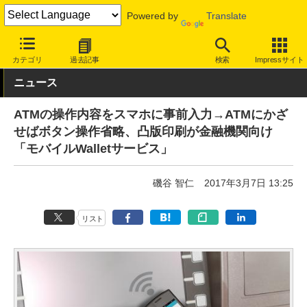
Powered by
Translate
INTERNET Watch
サービス/ソフト
サービス
その他
カテゴリ
過去記事
検索
Impressサイト
ニュース
ATMの操作内容をスマホに事前入力→ATMにかざ
せばボタン操作省略、凸版印刷が金融機関向け
「モバイルWalletサービス」
磯谷 智仁
2017年3月7日 13:25
リスト