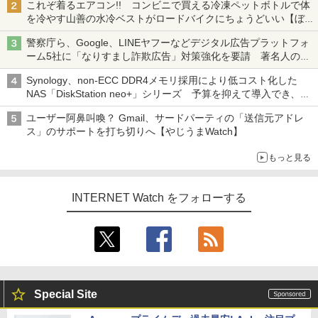
これぞ着るエアコン!! コンビニで買える冷凍ペットボトルで体
を冷やす山善の水冷ベストがロードバイクにちょうどいい【ぼっ
ち・ざ・ろーど！その14】【空いた時間でなにしてる？】
警察庁ら、Google、LINEヤフーなどデジタル広告プラットフォ
ーム5社に「なりすまし詐欺広告」対策強化を要請 著名人の写
真や映像を使った投資詐欺などへの対策として
Synology、non-ECC DDR4メモリ採用により低コスト化した
NAS「DiskStation neo+」シリーズ 予算を抑えて導入でき、
ECCメモリへのアップグレードも可能
ユーザー阿鼻叫喚？ Gmail、サードパーティの「送信元アドレ
ス」のサポートを打ち切りへ【やじうまWatch】
もっと見る
INTERNET Watch をフォローする
Special Site