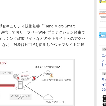
リティ技術基盤「Trend Micro Smart
SPN）」と連携しており、フリーWi-Fiプロテクション経由で
ィッシング詐欺サイトなどの不正サイトへのアクセ
。なお、対象はHTTPを使用したウェブサイトに限
や
ユ
テ
打
や
見
イ
発