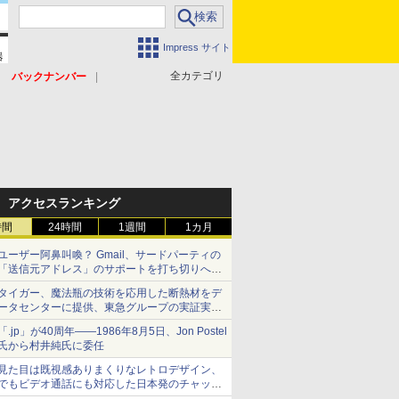
Impress サイト
全カテゴリ
バックナンバー
アクセスランキング
時間
24時間
1週間
1カ月
ユーザー阿鼻叫喚？ Gmail、サードパーティの
「送信元アドレス」のサポートを打ち切りへ
【やじうまWatch】
タイガー、魔法瓶の技術を応用した断熱材をデ
ータセンターに提供、東急グループの実証実験
で 「ステンレス密封真空断熱パネル TIVIP」
「.jp」が40周年――1986年8月5日、Jon Postel
氏から村井純氏に委任
見た目は既視感ありまくりなレトロデザイン、
でもビデオ通話にも対応した日本発のチャット
アプリが登場【やじうまWatch】