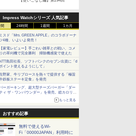
【使いこなし編】第294回
Impress Watchシリーズ 人気記事
時間
24時間
1週間
1カ月
ミスド「Mrs. GREEN APPLE」のコラボドーナ
ツ4種、いよいよ発売！
【家電レビュー】手ごわい雑草との戦い、コメ
リの草刈機で完全勝利 掃除機感覚で使えた
NTT島田社長、ソフトバンクのセブン出資に「d
ポイント使えるようにして」
吉野家、牛リブロースを熱々で提供する「極旨
牛鉄板ステーキ定食」を発売
バーガーキング、超大型チーズバーガー「ダー
ティ ザ・ワンパウンダー」を発売。総カロリー
約1656kcal、総重量約527g！
もっと見る
おすすめ記事
無料で使えるWi-
Fi「00000JAPAN」利用時に