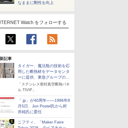
なままに剛性を向上
NTERNET Watch をフォローする
新記事
タイガー、魔法瓶の技術を応
用した断熱材をデータセンタ
ーに提供、東急グループの実
証実験で
「ステンレス密封真空断熱パネ
ル TIVIP」
「.jp」が40周年――1986年8
月5日、Jon Postel氏から村
井純氏に委任
ニフティ、「Maker Faire
Tokyo 2026」のペアチケッ