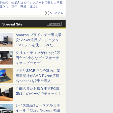
学生の「生成AIコピペ」レポートで悩む大学教
員たち。留年・落単・減点も
もっと見る
Special Site
Amazon プライムデー過去最
安! Anker注目プロジェクタ
ー3モデルを使ってみた
クリエイティブが作った2万
円台の“小さなピュアオーデ
ィオスピーカー”
メモリ32GBでも予算内。産
経新聞社がAMD Ryzen搭載
dynabookを2千台導入
性能の良いお得な中古PC情
報はこのページでチェック！
レイズ鍛造1ピースアルミホ
イール「CE28 N-plus」軽量