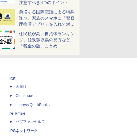
注意すべき3つのポイント
急増する国際電話による特殊
詐欺、家族のスマホに「警察
庁推奨アプリ」を入れて対策
しよう！
住民税が高い自治体ランキン
グ、源泉徴収票の見方など
「税金の話」まとめ
ICE
天海社
ス
Comic curea
impress QuickBooks
PUBFUN
パブファンセルフ
IPGネットワーク