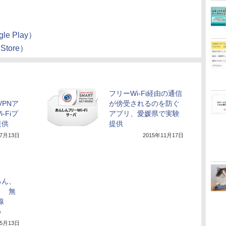
e Play）
tore）
フリーWi-Fi経由の通信
けVPNア
が傍受されるのを防ぐ
-Fiプ
アプリ、愛媛県で実験
提供
提供
年7月13日
2015年11月17日
ろん、
！ 無
線
め
年5月13日