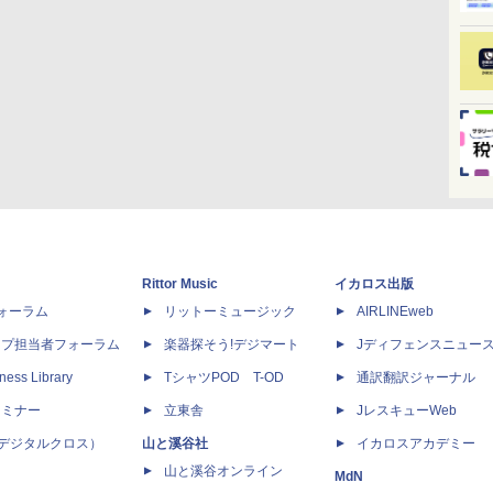
Rittor Music
イカロス出版
dフォーラム
リットーミュージック
AIRLINEweb
ップ担当者フォーラム
楽器探そう!デジマート
Jディフェンスニュー
ness Library
TシャツPOD T-OD
通訳翻訳ジャーナル
セミナー
立東舎
JレスキューWeb
 X（デジタルクロス）
山と溪谷社
イカロスアカデミー
山と溪谷オンライン
MdN