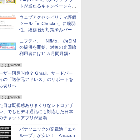
トが当たるキャンペーンをX
で実施。8月16日まで
ウェブアクセシビリティ評価
ツール「miChecker」に脆弱
性、総務省が対策済みバージ
ョンへの更新を呼び掛け
ニフティ、「NifMo」でeSIM
の提供を開始。対象の光回線
利用者には11カ月間月額770
円割引のキャンペーン
じうまWatch
ーザー阿鼻叫喚？ Gmail、サードパー
ィの「送信元アドレス」のサポートを
ち切りへ
じうまWatch
た目は既視感ありまくりなレトロデザ
ン、でもビデオ通話にも対応した日本
のチャットアプリが登場
パナソニックの充電池「エネ
ループ」が安い！ Amazon