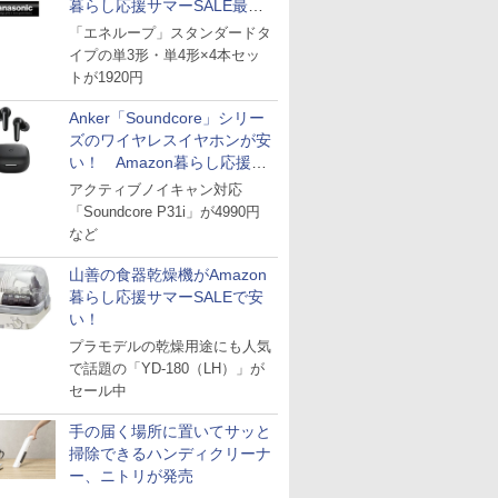
暮らし応援サマーSALE最終
日
「エネループ」スタンダードタ
イプの単3形・単4形×4本セッ
トが1920円
Anker「Soundcore」シリー
ズのワイヤレスイヤホンが安
い！ Amazon暮らし応援サ
マーSALE
アクティブノイキャン対応
「Soundcore P31i」が4990円
など
山善の食器乾燥機がAmazon
暮らし応援サマーSALEで安
い！
プラモデルの乾燥用途にも人気
で話題の「YD-180（LH）」が
セール中
手の届く場所に置いてサッと
掃除できるハンディクリーナ
ー、ニトリが発売