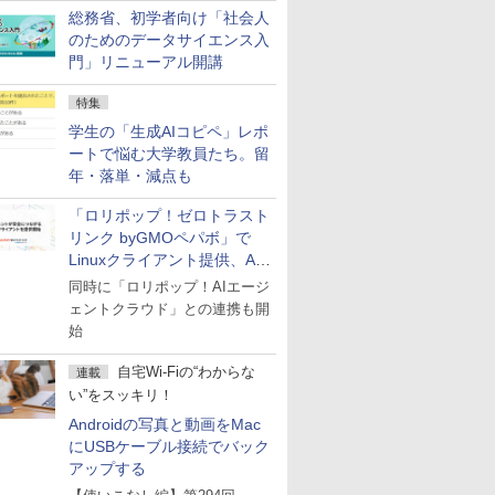
総務省、初学者向け「社会人
のためのデータサイエンス入
門」リニューアル開講
特集
学生の「生成AIコピペ」レポ
ートで悩む大学教員たち。留
年・落単・減点も
「ロリポップ！ゼロトラスト
リンク byGMOペパボ」で
Linuxクライアント提供、AI
エージェントの接続が容易に
同時に「ロリポップ！AIエージ
ェントクラウド」との連携も開
始
自宅Wi-Fiの“わからな
連載
い”をスッキリ！
Androidの写真と動画をMac
にUSBケーブル接続でバック
アップする