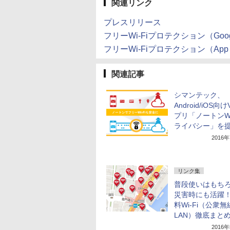
関連リンク
プレスリリース
フリーWi-Fiプロテクション（Googl
フリーWi-Fiプロテクション（App S
関連記事
シマンテック、
Android/iOS向
プリ「ノートンWi
ライバシー」を
2016
リンク集
普段使いはもち
災害時にも活躍
料Wi-Fi（公衆無
LAN）徹底まと
2016