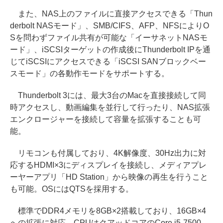
また、NAS上のファイルに直接アクセスできる「Thun
derbolt NASモード」、SMB/CIFS、AFP、NFSによりO
Sを問わずファイル共有が可能な「イーサネットNASモ
ード」、iSCSIターゲットの作成後にThunderbolt IPを通
じてiSCSIにアクセスできる「iSCSI SANブロックベー
スモード」の各動作モードをサポートする。
Thunderbolt 3には、最大3台のMacを直接接続して同
時アクセスし、動画編集を並行して行ったり、NAS拡張
エンクロージャーを接続して容量を拡張することも可
能。
リモコンも付属しており、4K解像度、30Hz出力に対
応するHDMI×3にディスプレイを接続し、メディアプレ
ーヤーアプリ「HD Station」から映像の再生を行うこと
も可能。OSにはQTSを採用する。
標準でDDR4メモリを8GB×2搭載しており、16GB×4
への拡張に対応。CPUはクアッドコアのCore i5-7500