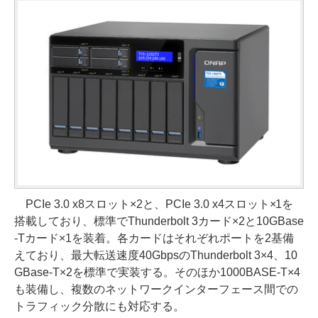
PCIe 3.0 x8スロット×2と、PCIe 3.0 x4スロット×1を
搭載しており、標準でThunderbolt 3カード×2と10GBase
-Tカード×1を装着。各カードはそれぞれポートを2基備
えており、最大転送速度40GbpsのThunderbolt 3×4、10
GBase-T×2を標準で実装する。そのほか1000BASE-T×4
も装備し、複数のネットワークインターフェース間での
トラフィック分散にも対応する。