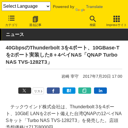
Powered by
Translate
INTERNET Watch
ハードウェア
ストレージ
カテゴリ
過去記事
検索
Impressサイト
ニュース
40GbpsのThunderbolt 3を4ポート、10GBase-T
を2ポート実装した8＋4ベイNAS「QNAP Turbo
NAS TVS-1282T3」
岩崎 宰守
2017年7月20日 17:00
リスト
テックウインド株式会社は、Thunderbolt 3を4ポー
ト、10GbE LANを2ポート備えた台湾QNAPの12ベイNA
Sキット「Turbo NAS TVS-1282T3」を発売した。店頭
予想価格は71万8000円。