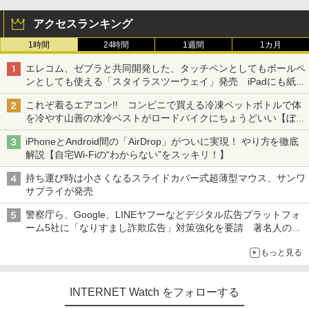
アクセスランキング
1時間
24時間
1週間
1カ月
エレコム、ゼブラと共同開発した、タッチペンとしてもボールペ
ンとしても使える「スタイラスツーウェイ」発売 iPadにも紙に
も、持ち替えずに書き込める
これぞ着るエアコン!! コンビニで買える冷凍ペットボトルで体
を冷やす山善の水冷ベストがロードバイクにちょうどいい【ぼっ
ち・ざ・ろーど！その14】【空いた時間でなにしてる？】
iPhoneとAndroid間の「AirDrop」がついに実現！ やり方を徹底
解説【自宅Wi-Fiの“わからない”をスッキリ！】
持ち運び時は小さくなるスライドカバー式超薄型マウス、サンワ
サプライが発売
警察庁ら、Google、LINEヤフーなどデジタル広告プラットフォ
ーム5社に「なりすまし詐欺広告」対策強化を要請 著名人の写
真や映像を使った投資詐欺などへの対策として
もっと見る
INTERNET Watch をフォローする