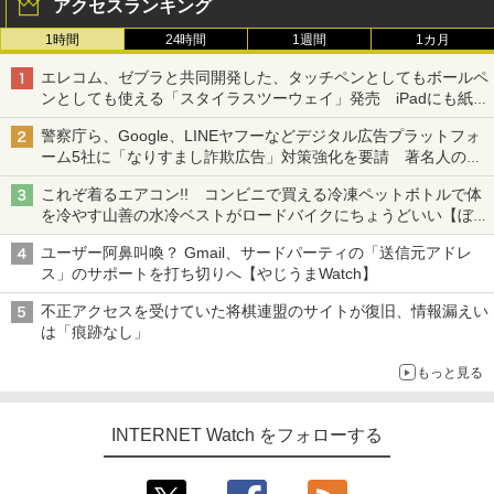
アクセスランキング
1時間
24時間
1週間
1カ月
エレコム、ゼブラと共同開発した、タッチペンとしてもボールペ
ンとしても使える「スタイラスツーウェイ」発売 iPadにも紙に
も、持ち替えずに書き込める
警察庁ら、Google、LINEヤフーなどデジタル広告プラットフォ
ーム5社に「なりすまし詐欺広告」対策強化を要請 著名人の写
真や映像を使った投資詐欺などへの対策として
これぞ着るエアコン!! コンビニで買える冷凍ペットボトルで体
を冷やす山善の水冷ベストがロードバイクにちょうどいい【ぼっ
ち・ざ・ろーど！その14】【空いた時間でなにしてる？】
ユーザー阿鼻叫喚？ Gmail、サードパーティの「送信元アドレ
ス」のサポートを打ち切りへ【やじうまWatch】
不正アクセスを受けていた将棋連盟のサイトが復旧、情報漏えい
は「痕跡なし」
もっと見る
INTERNET Watch をフォローする