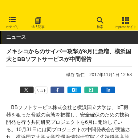
INTERNET Watch
トピック
セキュリティ
その他
カテゴリ
過去記事
検索
Impressサイト
ニュース
メキシコからのサイバー攻撃が8月に急増、横浜国
大とBBソフトサービスが中間報告
磯谷 智仁
2017年11月1日 12:58
リスト
BBソフトサービス株式会社と横浜国立大学は、IoT機
器を狙った脅威の実態を把握し、安全確保のための技術
開発を行う共同研究プロジェクトを6月に開始してい
る。10月31日には同プロジェクトの中間発表会が実施さ
れ、横浜国立大学大学院環境情報研究院／先端科学高等