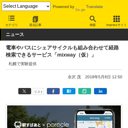
Powered by
Translate
INTERNET Watch
トピック
地図/位置情報
カテゴリ
過去記事
検索
Impressサイト
ニュース
電車やバスにシェアサイクルも組み合わせて経路
検索できるサービス「mixway（仮）」
札幌で実験提供
永沢 茂
2018年5月8日 12:50
リスト