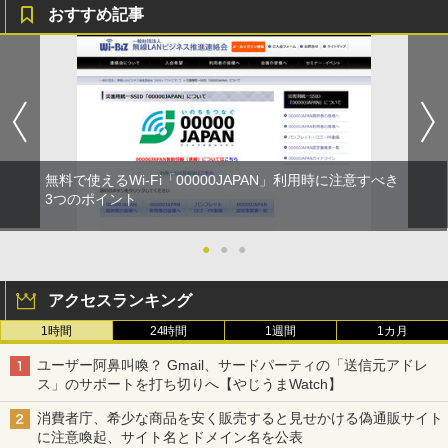
おすすめ記事
無料で使えるWi-Fi「00000JAPAN」利用時に注意すべき
3つのポイント
●
●
●
アクセスランキング
1時間
24時間
1週間
1カ月
ユーザー阿鼻叫喚？ Gmail、サードパーティの「送信元アドレ
ス」のサポートを打ち切りへ【やじうまWatch】
消費者庁、希少な商品を安く販売すると見せかける偽通販サイト
に注意喚起、サイト名とドメイン名を公表