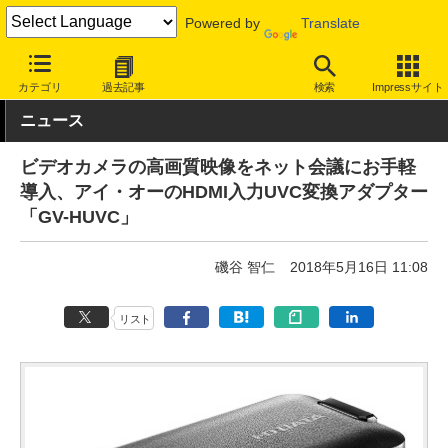
Powered by
Translate
INTERNET Watch
ハードウェア
周辺機器
カテゴリ
過去記事
検索
Impressサイト
ニュース
ビデオカメラの高画質映像をネット会議にお手軽
導入、アイ・オーのHDMI入力UVC変換アダプター
「GV-HUVC」
磯谷 智仁
2018年5月16日 11:08
リスト