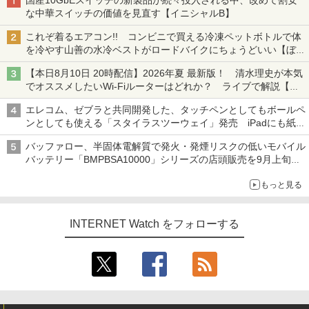
国産10GbEスイッチの新製品が続々投入される中、改めて割安
な中華スイッチの価値を見直す【イニシャルB】
これぞ着るエアコン!! コンビニで買える冷凍ペットボトルで体
を冷やす山善の水冷ベストがロードバイクにちょうどいい【ぼっ
ち・ざ・ろーど！その14】【空いた時間でなにしてる？】
【本日8月10日 20時配信】2026年夏 最新版！ 清水理史が本気
でオススメしたいWi-Fiルーターはどれか？ ライブで解説【清
水理史の「イニシャルB」チャンネル】
エレコム、ゼブラと共同開発した、タッチペンとしてもボールペ
ンとしても使える「スタイラスツーウェイ」発売 iPadにも紙に
も、持ち替えずに書き込める
バッファロー、半固体電解質で発火・発煙リスクの低いモバイル
バッテリー「BMPBSA10000」シリーズの店頭販売を9月上旬に
開始
もっと見る
INTERNET Watch をフォローする