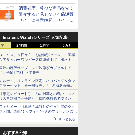
消費者庁、希少な商品を安く
販売すると見せかける偽通販
サイトに注意喚起、サイト名
とドメイン名を公表
Impress Watchシリーズ 人気記事
時間
24時間
1週間
1カ月
ユニクロ、今日から「お盆特別セール」。涼感
シアサッカーワンピース待望値下げ、撥水ギア
ショーツは1990円に
東映の歴代オープニング映像がカプセルトイ
に。全5種で8月下旬発売
カルディ、オンライン限定「ネコバッグ＆タン
ブラーセット」を一般販売。7月の抽選販売の
当選無効分
【家電レビュー】手ごわい雑草との戦い、コメ
リの草刈機で完全勝利 掃除機感覚で使えた
フェルメール《真珠の耳飾りの少女》展のグッ
ズ公開。図録/ミッフィー/葬送のフリーレンほ
か、注目ブランドコラボが実現
もっと見る
おすすめ記事