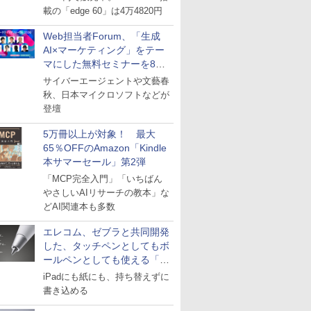
載の「edge 60」は4万4820円
Web担当者Forum、「生成
AI×マーケティング」をテー
マにした無料セミナーを8月
27日にオンライン開催
サイバーエージェントや文藝春
秋、日本マイクロソフトなどが
登壇
5万冊以上が対象！ 最大
65％OFFのAmazon「Kindle
本サマーセール」第2弾
「MCP完全入門」「いちばん
やさしいAIリサーチの教本」な
どAI関連本も多数
エレコム、ゼブラと共同開発
した、タッチペンとしてもボ
ールペンとしても使える「ス
タイラスツーウェイ」発売
iPadにも紙にも、持ち替えずに
書き込める