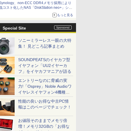
Synology、non-ECC DDR4メモリ採用により
低コスト化したNAS「DiskStation neo+」シリ
ーズ 予算を抑えて導入でき、ECCメモリへの
もっと見る
アップグレードも可能
Special Site
ソニーミラーレス一眼の大特
集！ 見どころ記事まとめ
SOUNDPEATSのイヤカフ型
イヤフォン「UU2イヤーカ
フ」をイヤカフマニアが語る
エントリーなのに脅威の実
力!「Osprey」Noble Audioワ
イヤレスイヤフォン4機種を
一気に聴く
性能の良いお得な中古PC情
報はこのページでチェック！
お値段そのままでメモリ倍
増！メモリ32GBの「お得な