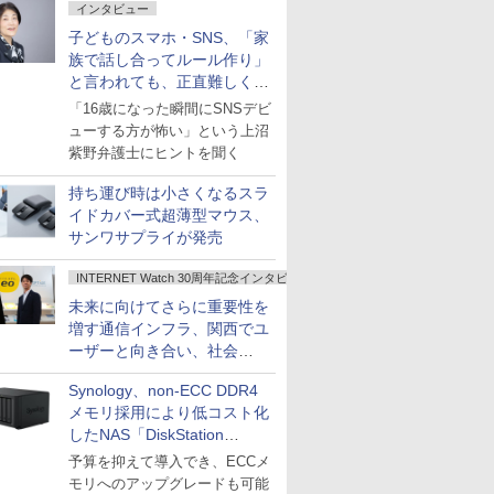
インタビュー
子どものスマホ・SNS、「家
族で話し合ってルール作り」
と言われても、正直難しくな
いですか？
「16歳になった瞬間にSNSデビ
ューする方が怖い」という上沼
紫野弁護士にヒントを聞く
持ち運び時は小さくなるスラ
イドカバー式超薄型マウス、
サンワサプライが発売
INTERNET Watch 30周年記念インタビュー
未来に向けてさらに重要性を
増す通信インフラ、関西でユ
ーザーと向き合い、社会
の“あたらしい”を起動し続け
Synology、non-ECC DDR4
る～オプテージ
メモリ採用により低コスト化
したNAS「DiskStation
neo+」シリーズ
予算を抑えて導入でき、ECCメ
モリへのアップグレードも可能