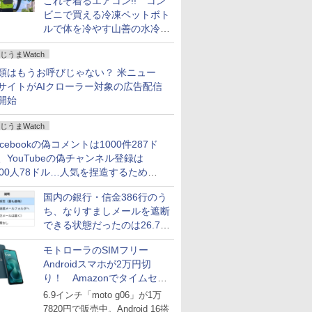
これぞ着るエアコン!! コン
ビニで買える冷凍ペットボト
ルで体を冷やす山善の水冷ベ
ストがロードバイクにちょう
じうまWatch
どいい【ぼっち・ざ・ろー
ど！その14】
類はもうお呼びじゃない？ 米ニュー
サイトがAIクローラー対象の広告配信
開始
じうまWatch
acebookの偽コメントは1000件287ド
、YouTubeの偽チャンネル登録は
000人78ドル…人気を捏造するための
格リストが公開中
国内の銀行・信金386行のう
ち、なりすましメールを遮断
できる状態だったのは26.7％
にとどまる～GMOブランド
モトローラのSIMフリー
セキュリティ調査
Androidスマホが2万円切
り！ Amazonでタイムセー
ル
6.9インチ「moto g06」が1万
7820円で販売中。Android 16搭