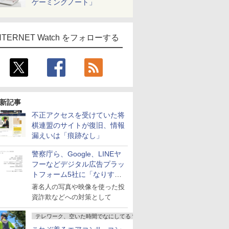
ゲーミングノート」
NTERNET Watch をフォローする
新記事
不正アクセスを受けていた将
棋連盟のサイトが復旧、情報
漏えいは「痕跡なし」
警察庁ら、Google、LINEヤ
フーなどデジタル広告プラッ
トフォーム5社に「なりすま
し詐欺広告」対策強化を要請
著名人の写真や映像を使った投
資詐欺などへの対策として
テレワーク、空いた時間でなにしてる？