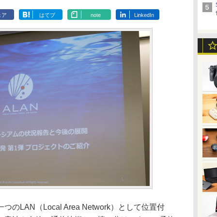
ェア
はてブ
note
LinkedIn
N（Local Area Network）として位置付