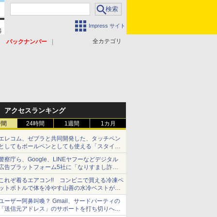
Impress サイト
全カテゴリ
バックナンバー
アクセスランキング
時間
24時間
1週間
1カ月
エレコム、ゼブラと共同開発した、タッチペン
としてもボールペンとしても使える「スタイラ
スツーウェイ」発売 iPadにも紙にも、持ち替
警察庁ら、Google、LINEヤフーなどデジタル
えずに書き込める
広告プラットフォーム5社に「なりすまし詐欺
広告」対策強化を要請 著名人の写真や映像を
これぞ着るエアコン!! コンビニで買える冷凍ペ
使った投資詐欺などへの対策として
ットボトルで体を冷やす山善の水冷ベストがロ
ードバイクにちょうどいい【ぼっち・ざ・ろー
ユーザー阿鼻叫喚？ Gmail、サードパーティの
ど！その14】【空いた時間でなにしてる？】
「送信元アドレス」のサポートを打ち切りへ
【やじうまWatch】