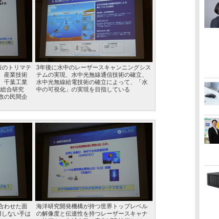
表のトリマテ
3年後に水中のレーザースキャンニングシス
、産業技術
テムの実現、水中光無線通信技術の確立、
、千葉工業
水中光無線給電技術の確立によって、「水
I総合研究
中の可視化」の実現を目指している
数の民間企
合わせた面
海洋研究開発機構が持つ世界トップレベル
用しない手は
の解像度と伝達性を持つレーザースキャナ