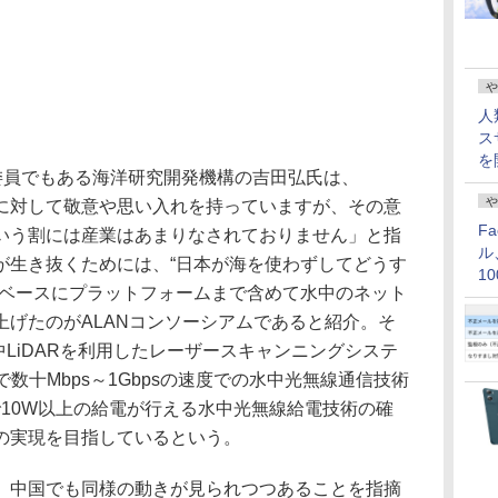
や
人
ス
を
委員でもある海洋研究開発機構の吉田弘氏は、
や
に対して敬意や思い入れを持っていますが、その意
F
いう割には産業はあまりなされておりません」と指
ル
が生き抜くためには、“日本が海を使わずしてどうす
1
をベースにプラットフォームまで含めて水中のネット
価
上げたのがALANコンソーシアムであると紹介。そ
中LiDARを利用したレーザースキャンニングシステ
で数十Mbps～1Gbpsの速度での水中光無線通信技術
で10W以上の給電が行える水中光無線給電技術の確
の実現を目指しているという。
中国でも同様の動きが見られつつあることを指摘