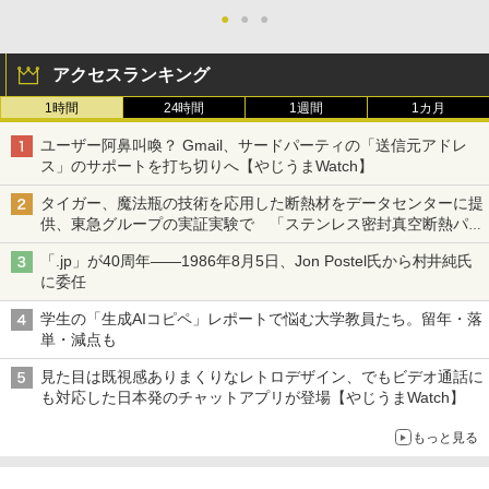
●
●
●
アクセスランキング
1時間
24時間
1週間
1カ月
ユーザー阿鼻叫喚？ Gmail、サードパーティの「送信元アドレ
ス」のサポートを打ち切りへ【やじうまWatch】
タイガー、魔法瓶の技術を応用した断熱材をデータセンターに提
供、東急グループの実証実験で 「ステンレス密封真空断熱パネ
ル TIVIP」
「.jp」が40周年――1986年8月5日、Jon Postel氏から村井純氏
に委任
学生の「生成AIコピペ」レポートで悩む大学教員たち。留年・落
単・減点も
見た目は既視感ありまくりなレトロデザイン、でもビデオ通話に
も対応した日本発のチャットアプリが登場【やじうまWatch】
もっと見る