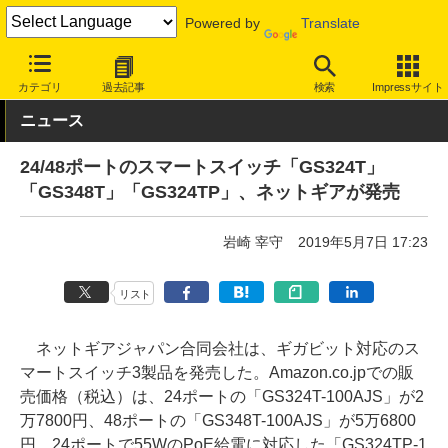
Powered by
Translate
INTERNET Watch
ハードウェア
LAN機器
スイッチ
カテゴリ
過去記事
検索
Impressサイト
ニュース
24/48ポートのスマートスイッチ「GS324T」
「GS348T」「GS324TP」、ネットギアが発売
岩崎 宰守
2019年5月7日 17:23
リスト
ネットギアジャパン合同会社は、ギガビット対応のス
マートスイッチ3製品を発売した。Amazon.co.jpでの販
売価格（税込）は、24ポートの「GS324T-100AJS」が2
万7800円、48ポートの「GS348T-100AJS」が5万6800
円、24ポートで55WのPoE給電に対応した「GS324TP-1