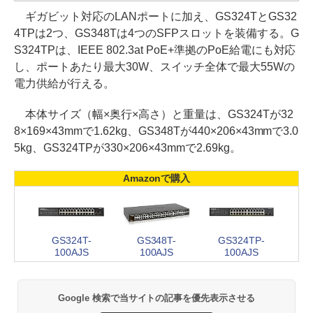
ギガビット対応のLANポートに加え、GS324TとGS32
4TPは2つ、GS348Tは4つのSFPスロットを装備する。G
S324TPは、IEEE 802.3at PoE+準拠のPoE給電にも対応
し、ポートあたり最大30W、スイッチ全体で最大55Wの
電力供給が行える。
本体サイズ（幅×奥行×高さ）と重量は、GS324Tが32
8×169×43mmで1.62kg、GS348Tが440×206×43mmで3.0
5kg、GS324TPが330×206×43mmで2.69kg。
Amazonで購入
GS324T-
GS348T-
GS324TP-
100AJS
100AJS
100AJS
Google 検索で当サイトの記事を優先表示させる