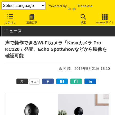
Powered by
Translate
INTERNET Watch
ハードウェア
LAN機器
その他
カテゴリ
過去記事
検索
Impressサイト
ニュース
声で操作できるWi-Fiカメラ「Kasaカメラ Pro
KC120」発売、Echo Spot/Showなどから映像を
確認可能
永沢 茂
2019年5月21日 16:10
リスト