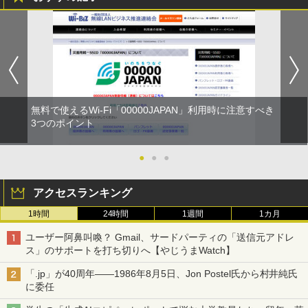
無料で使えるWi-Fi「00000JAPAN」利用時に注意すべき
3つのポイント
●
●
●
アクセスランキング
1時間
24時間
1週間
1カ月
ユーザー阿鼻叫喚？ Gmail、サードパーティの「送信元アドレ
ス」のサポートを打ち切りへ【やじうまWatch】
「.jp」が40周年――1986年8月5日、Jon Postel氏から村井純氏
に委任