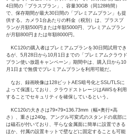
4日間の「プラスプラン」、容量30GB（同128時間）
で、保存期間が最大30日間の「プレミアムプラン」も提
供する。カメラ1台あたりの料金（税別）は、プラスプ
ランが月額500円または年額5000円、プレミアムプラン
が月額800円または年額8000円。
KC120の購入者はプレミアムプランを30日間試用でき
るが、5月28日から10月1日までの「プレミアムクラウド
プラン使い放題キャンペーン」期間中は、購入日から10
月1日まで無償でプレミアムプランを利用可能だ。
なお、録画映像は128ビットAES暗号化とSSL/TLSに
よって保護しており、クラウドストレージはAWSを利用
することでセキュリティを確保しているという。
KC120の大きさは79×79×136.73mm（幅×奥行×高
さ）、重さは240g。アングル可変式のスタンドの底部に
は磁石が付いており、平らな金属面に簡単に設置できる
ほか、付属の設置キットで壁などに固定することも可能