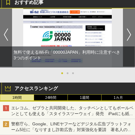
おすすめ記事
無料で使えるWi-Fi「00000JAPAN」利用時に注意すべき
3つのポイント
●
●
●
アクセスランキング
1時間
24時間
1週間
1カ月
エレコム、ゼブラと共同開発した、タッチペンとしてもボールペ
ンとしても使える「スタイラスツーウェイ」発売 iPadにも紙に
も、持ち替えずに書き込める
警察庁ら、Google、LINEヤフーなどデジタル広告プラットフォ
ーム5社に「なりすまし詐欺広告」対策強化を要請 著名人の写