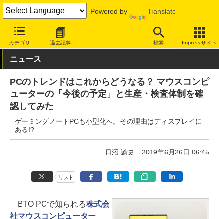
Powered by
Translate
INTERNET Watch
ハードウェア
デバイス
PC
カテゴリ
過去記事
検索
Impressサイト
ニュース
PCのトレンドはこれからどうなる？ マウスコンピ
ューターの「今後の予定」と生産・検査体制を確
認してみた
ゲーミングノートPCも小型化へ。その理由はディスプレイに
ある!?
日沼 諭史
2019年6月26日 06:45
リスト
BTO PCで知られる
株式会
社マウスコンピューター