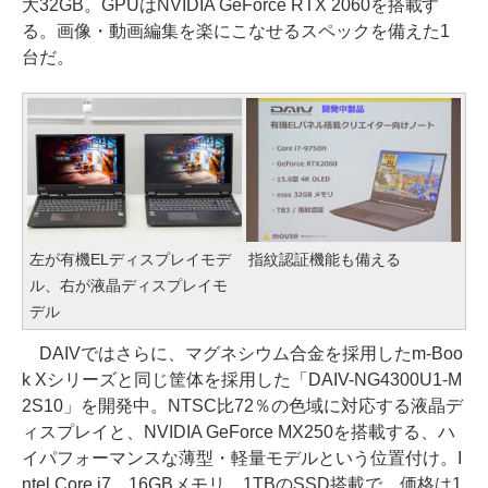
大32GB。GPUはNVIDIA GeForce RTX 2060を搭載す
る。画像・動画編集を楽にこなせるスペックを備えた1
台だ。
左が有機ELディスプレイモデ
指紋認証機能も備える
ル、右が液晶ディスプレイモ
デル
DAIVではさらに、マグネシウム合金を採用したm-Boo
k Xシリーズと同じ筐体を採用した「DAIV-NG4300U1-M
2S10」を開発中。NTSC比72％の色域に対応する液晶デ
ィスプレイと、NVIDIA GeForce MX250を搭載する、ハ
イパフォーマンスな薄型・軽量モデルという位置付け。I
ntel Core i7、16GBメモリ、1TBのSSD搭載で、価格は1