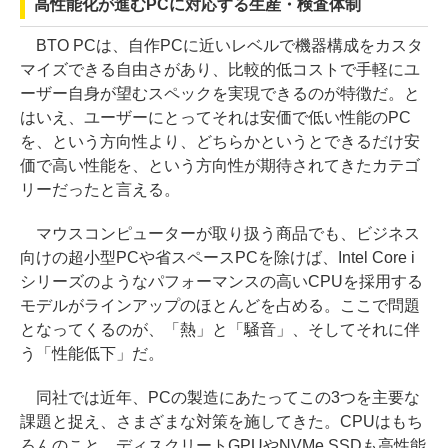
高性能化が進むPCに対応する生産・検査体制
BTO PCは、自作PCに近いレベルで機器構成をカスタ
マイズできる自由さがあり、比較的低コストで手軽にユ
ーザー自身が望むスペックを実現できるのが特徴だ。と
はいえ、ユーザーにとってそれは安価で低い性能のPC
を、という方向性より、どちらかというとできるだけ安
価で高い性能を、という方向性が期待されてきたカテゴ
リーだったと言える。
マウスコンピューターが取り扱う商品でも、ビジネス
向けの超小型PCや省スペースPCを除けば、Intel Core i
シリーズのようなパフォーマンスの高いCPUを採用する
モデルがラインアップのほとんどを占める。ここで問題
となってくるのが、「熱」と「騒音」、そしてそれに伴
う「性能低下」だ。
同社では近年、PCの製造にあたってこの3つを主要な
課題と捉え、さまざまな対策を施してきた。CPUはもち
ろんのこと、ディスクリートGPUやNVMe SSDも高性能