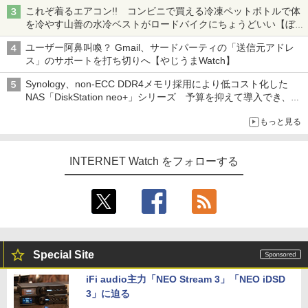
真や映像を使った投資詐欺などへの対策として
これぞ着るエアコン!! コンビニで買える冷凍ペットボトルで体
を冷やす山善の水冷ベストがロードバイクにちょうどいい【ぼっ
ち・ざ・ろーど！その14】【空いた時間でなにしてる？】
ユーザー阿鼻叫喚？ Gmail、サードパーティの「送信元アドレ
ス」のサポートを打ち切りへ【やじうまWatch】
Synology、non-ECC DDR4メモリ採用により低コスト化した
NAS「DiskStation neo+」シリーズ 予算を抑えて導入でき、
ECCメモリへのアップグレードも可能
もっと見る
INTERNET Watch をフォローする
Special Site
iFi audio主力「NEO Stream 3」「NEO iDSD
3」に迫る