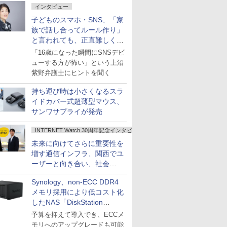
インタビュー
子どものスマホ・SNS、「家
族で話し合ってルール作り」
と言われても、正直難しくな
いですか？
「16歳になった瞬間にSNSデビ
ューする方が怖い」という上沼
紫野弁護士にヒントを聞く
持ち運び時は小さくなるスラ
イドカバー式超薄型マウス、
サンワサプライが発売
INTERNET Watch 30周年記念インタビュー
未来に向けてさらに重要性を
増す通信インフラ、関西でユ
ーザーと向き合い、社会
の“あたらしい”を起動し続け
Synology、non-ECC DDR4
る～オプテージ
メモリ採用により低コスト化
したNAS「DiskStation
neo+」シリーズ
予算を抑えて導入でき、ECCメ
モリへのアップグレードも可能