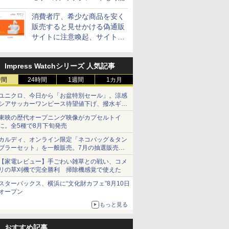
消費者庁、希少な商品を安く
販売すると見せかける偽通販
サイトに注意喚起、サイト名
とドメイン名を公表
Impress Watchシリーズ 人気記事
時間
24時間
1週間
1カ月
ユニクロ、今日から「お盆特別セール」。涼感
シアサッカーワンピース待望値下げ、撥水ギア
ショーツは1990円に
東映の歴代オープニング映像がカプセルトイ
に。全5種で8月下旬発売
カルディ、オンライン限定「ネコバッグ＆タン
ブラーセット」を一般販売。7月の抽選販売の
当選無効分
【家電レビュー】手ごわい雑草との戦い、コメ
リの草刈機で完全勝利 掃除機感覚で使えた
スターバックス、横浜に“文化財カフェ”8月10日
オープン
もっと見る
おすすめ記事