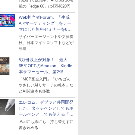
7820円で販売中。Android 16搭
載の「edge 60」は4万4820円
Web担当者Forum、「生成
AI×マーケティング」をテー
マにした無料セミナーを8月
27日にオンライン開催
サイバーエージェントや文藝春
秋、日本マイクロソフトなどが
登壇
5万冊以上が対象！ 最大
65％OFFのAmazon「Kindle
本サマーセール」第2弾
「MCP完全入門」「いちばん
やさしいAIリサーチの教本」な
どAI関連本も多数
エレコム、ゼブラと共同開発
した、タッチペンとしてもボ
ールペンとしても使える「ス
タイラスツーウェイ」発売
iPadにも紙にも、持ち替えずに
書き込める