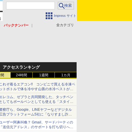
Impress サイト
全カテゴリ
バックナンバー
アクセスランキング
時間
24時間
1週間
1カ月
これぞ着るエアコン!! コンビニで買える冷凍ペ
ットボトルで体を冷やす山善の水冷ベストがロ
ードバイクにちょうどいい【ぼっち・ざ・ろー
エレコム、ゼブラと共同開発した、タッチペン
ど！その14】【空いた時間でなにしてる？】
としてもボールペンとしても使える「スタイラ
スツーウェイ」発売 iPadにも紙にも、持ち替
警察庁ら、Google、LINEヤフーなどデジタル
えずに書き込める
広告プラットフォーム5社に「なりすまし詐欺
広告」対策強化を要請 著名人の写真や映像を
ユーザー阿鼻叫喚？ Gmail、サードパーティの
使った投資詐欺などへの対策として
「送信元アドレス」のサポートを打ち切りへ
【やじうまWatch】