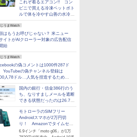
これぞ着るエアコン!! コン
ビニで買える冷凍ペットボト
ルで体を冷やす山善の水冷ベ
ストがロードバイクにちょう
じうまWatch
どいい【ぼっち・ざ・ろー
ど！その14】
類はもうお呼びじゃない？ 米ニュー
サイトがAIクローラー対象の広告配信
開始
じうまWatch
acebookの偽コメントは1000件287ド
、YouTubeの偽チャンネル登録は
000人78ドル…人気を捏造するための
格リストが公開中
国内の銀行・信金386行のう
ち、なりすましメールを遮断
できる状態だったのは26.7％
にとどまる～GMOブランド
モトローラのSIMフリー
セキュリティ調査
Androidスマホが2万円切
り！ Amazonでタイムセー
ル
6.9インチ「moto g06」が1万