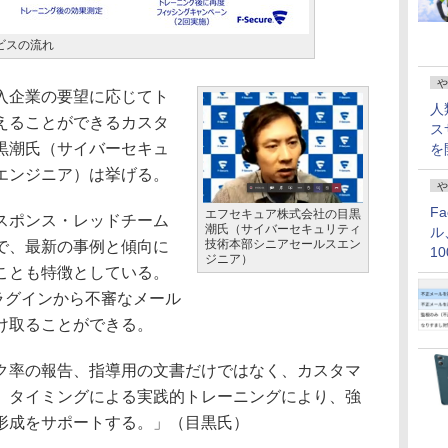
サービスの流れ
や
入企業の要望に応じてト
人
えることができるカスタ
ス
黒潮氏（サイバーセキュ
を
エンジニア）は挙げる。
や
F
エフセキュア株式会社の目黒
スポンス・レッドチーム
潮氏（サイバーセキュリティ
ル
技術本部シニアセールスエン
で、最新の事例と傾向に
1
ジニア）
ことも特徴としている。
価
 365プラグインから不審なメール
け取ることができる。
率の報告、指導用の文書だけではなく、カスタマ
、タイミングによる実践的トレーニングにより、強
形成をサポートする。」（目黒氏）