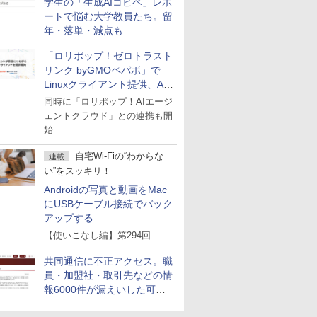
学生の「生成AIコピペ」レポ
ートで悩む大学教員たち。留
年・落単・減点も
「ロリポップ！ゼロトラスト
リンク byGMOペパボ」で
Linuxクライアント提供、AI
エージェントの接続が容易に
同時に「ロリポップ！AIエージ
ェントクラウド」との連携も開
始
自宅Wi-Fiの“わからな
連載
い”をスッキリ！
Androidの写真と動画をMac
にUSBケーブル接続でバック
アップする
【使いこなし編】第294回
共同通信に不正アクセス。職
員・加盟社・取引先などの情
報6000件が漏えいした可能
性