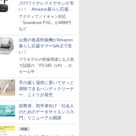
ズのワイヤレスイヤホンが安
い！ Amazon暮らし応援サ
マーSALE
アクティブノイキャン対応
「Soundcore P31i」が4990円
など
山善の食器乾燥機がAmazon
暮らし応援サマーSALEで安
い！
プラモデルの乾燥用途にも人気
で話題の「YD-180（LH）」が
セール中
手の届く場所に置いてサッと
掃除できるハンディクリーナ
ー、ニトリが発売
総務省、初学者向け「社会人
のためのデータサイエンス入
門」リニューアル開講
特集