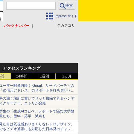
Impress サイト
全カテゴリ
バックナンバー
アクセスランキング
時間
24時間
1週間
1カ月
ユーザー阿鼻叫喚？ Gmail、サードパーティの
「送信元アドレス」のサポートを打ち切りへ
【やじうまWatch】
手の届く場所に置いてサッと掃除できるハンデ
ィクリーナー、ニトリが発売
学生の「生成AIコピペ」レポートで悩む大学教
員たち。留年・落単・減点も
見た目は既視感ありまくりなレトロデザイン、
でもビデオ通話にも対応した日本発のチャット
アプリが登場【やじうまWatch】