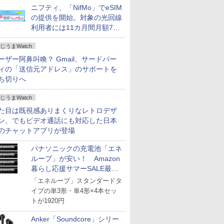
ニフティ、「NifMo」でeSIM
の提供を開始。対象の光回線
利用者には11カ月間月額770
円割引のキャンペーン
じうまWatch
ーザー阿鼻叫喚？ Gmail、サードパー
ィの「送信元アドレス」のサポートを
ち切りへ
じうまWatch
た目は既視感ありまくりなレトロデザ
ン、でもビデオ通話にも対応した日本
のチャットアプリが登場
パナソニックの充電池「エネ
ループ」が安い！ Amazon
暮らし応援サマーSALE最終
日
「エネループ」スタンダードタ
イプの単3形・単4形×4本セッ
トが1920円
Anker「Soundcore」シリー