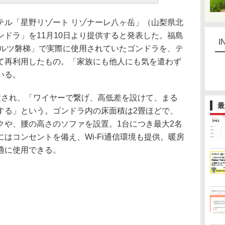
ル「星野リゾート リゾナーレ八ヶ岳」（山梨県北
ドラ」を11月10日より提供すると発表した。福島
I
アルツ磐梯」で実際に使用されていたゴンドラを、テ
て再利用したもの。「家族にも他人にも気を遣わず
いる。
され、「ワイヤーで繋げ、高低差を設けて、まる
最
する」という。ゴンドラ内の床面積は2畳ほどで、
クや、腰の高さのソファを設置。1台につき最大2名
はコンセントを備え、Wi-Fi通信環境も提供。暖房
適に使用できる。