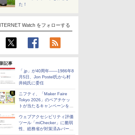
た！
NTERNET Watch をフォローする
新記事
「.jp」が40周年――1986年8
月5日、Jon Postel氏から村
井純氏に委任
ニフティ、「Maker Faire
Tokyo 2026」のペアチケッ
トが当たるキャンペーンをX
で実施。8月16日まで
ウェブアクセシビリティ評価
ツール「miChecker」に脆弱
性、総務省が対策済みバージ
ョンへの更新を呼び掛け