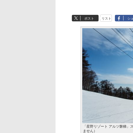
ポスト
リスト
シ
「星野リゾート アルツ磐梯」
ません）