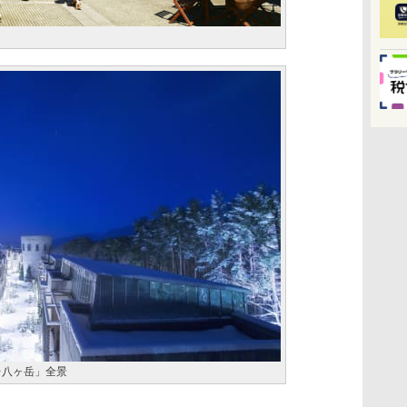
レ八ヶ岳」全景