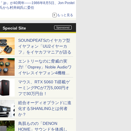
「.jp」が40周年――1986年8月5日、Jon Postel
氏から村井純氏に委任
もっと見る
Special Site
SOUNDPEATSのイヤカフ型
イヤフォン「UU2イヤーカ
フ」をイヤカフマニアが語る
エントリーなのに脅威の実
力!「Osprey」Noble Audioワ
イヤレスイヤフォン4機種を
一気に聴く
マウス、RTX 5060 Ti搭載ゲ
ーミングPCが7万5,000円オ
フで30万円台！
総合オーディオブランドに進
化するSHANLINGとは何者
か？
鳥肌ものの「DENON
HOME」サウンドを体感し