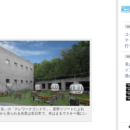
や
ユ
テ
打
や
見
イ
発
ヶ岳」の「テレワークゴンドラ」。星野リゾートによれ
から見られる光景は非日常で、冬はまるでスキー場にい