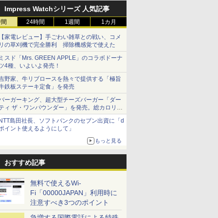
Impress Watchシリーズ 人気記事
時間
24時間
1週間
1カ月
【家電レビュー】手ごわい雑草との戦い、コメ
リの草刈機で完全勝利 掃除機感覚で使えた
ミスド「Mrs. GREEN APPLE」のコラボドーナ
ツ4種、いよいよ発売！
吉野家、牛リブロースを熱々で提供する「極旨
牛鉄板ステーキ定食」を発売
バーガーキング、超大型チーズバーガー「ダー
ティ ザ・ワンパウンダー」を発売。総カロリー
約1656kcal、総重量約527g！
NTT島田社長、ソフトバンクのセブン出資に「d
ポイント使えるようにして」
もっと見る
おすすめ記事
無料で使えるWi-
Fi「00000JAPAN」利用時に
注意すべき3つのポイント
急増する国際電話による特殊