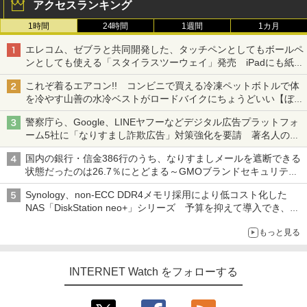
アクセスランキング
1時間
24時間
1週間
1カ月
エレコム、ゼブラと共同開発した、タッチペンとしてもボールペ
ンとしても使える「スタイラスツーウェイ」発売 iPadにも紙に
も、持ち替えずに書き込める
これぞ着るエアコン!! コンビニで買える冷凍ペットボトルで体
を冷やす山善の水冷ベストがロードバイクにちょうどいい【ぼっ
ち・ざ・ろーど！その14】【空いた時間でなにしてる？】
警察庁ら、Google、LINEヤフーなどデジタル広告プラットフォ
ーム5社に「なりすまし詐欺広告」対策強化を要請 著名人の写
真や映像を使った投資詐欺などへの対策として
国内の銀行・信金386行のうち、なりすましメールを遮断できる
状態だったのは26.7％にとどまる～GMOブランドセキュリティ
調査
Synology、non-ECC DDR4メモリ採用により低コスト化した
NAS「DiskStation neo+」シリーズ 予算を抑えて導入でき、
ECCメモリへのアップグレードも可能
もっと見る
INTERNET Watch をフォローする