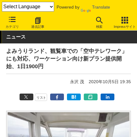
Powered by
Translate
INTERNET Watch
トピック
仕事/働き方
ワーケーション
カテゴリ
過去記事
検索
Impressサイト
ニュース
よみうりランド、観覧車での「空中テレワーク」
にも対応、ワーケーション向け新プラン提供開
始、1日1900円
永沢 茂
2020年10月5日 19:35
リスト