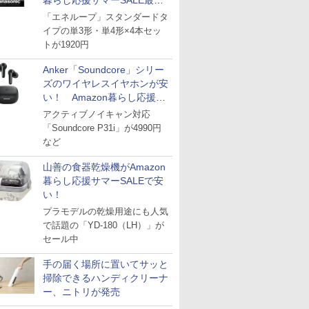
暮らし応援サマーSALE最終
日
「エネループ」スタンダードタ
イプの単3形・単4形×4本セッ
トが1920円
Anker「Soundcore」シリー
ズのワイヤレスイヤホンが安
い！ Amazon暮らし応援サ
マーSALE
アクティブノイキャン対応
「Soundcore P31i」が4990円
など
山善の食器乾燥機がAmazon
暮らし応援サマーSALEで安
い！
プラモデルの乾燥用途にも人気
で話題の「YD-180（LH）」が
セール中
手の届く場所に置いてサッと
掃除できるハンディクリーナ
ー、ニトリが発売