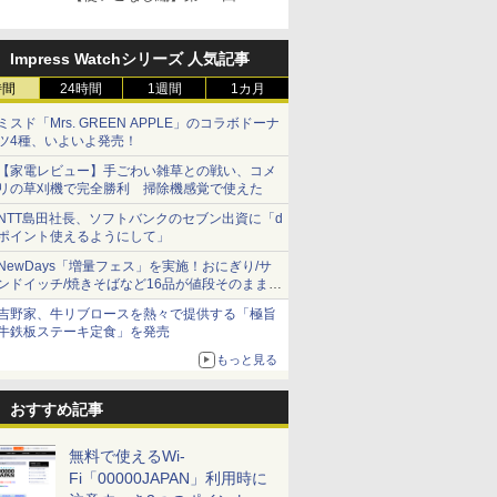
Impress Watchシリーズ 人気記事
時間
24時間
1週間
1カ月
ミスド「Mrs. GREEN APPLE」のコラボドーナ
ツ4種、いよいよ発売！
【家電レビュー】手ごわい雑草との戦い、コメ
リの草刈機で完全勝利 掃除機感覚で使えた
NTT島田社長、ソフトバンクのセブン出資に「d
ポイント使えるようにして」
NewDays「増量フェス」を実施！おにぎり/サ
ンドイッチ/焼きそばなど16品が値段そのままで
ボリュームアップ
吉野家、牛リブロースを熱々で提供する「極旨
牛鉄板ステーキ定食」を発売
もっと見る
おすすめ記事
無料で使えるWi-
Fi「00000JAPAN」利用時に