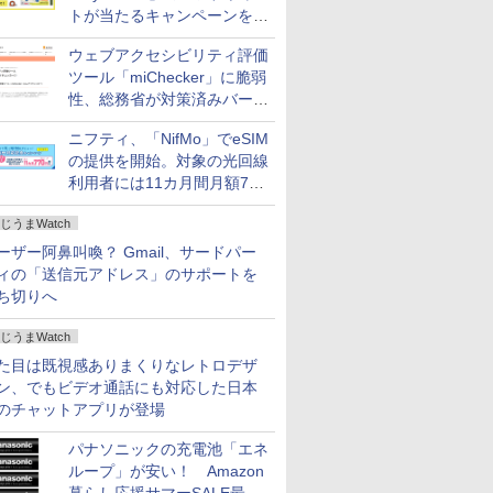
トが当たるキャンペーンをX
で実施。8月16日まで
ウェブアクセシビリティ評価
ツール「miChecker」に脆弱
性、総務省が対策済みバージ
ョンへの更新を呼び掛け
ニフティ、「NifMo」でeSIM
の提供を開始。対象の光回線
利用者には11カ月間月額770
円割引のキャンペーン
じうまWatch
ーザー阿鼻叫喚？ Gmail、サードパー
ィの「送信元アドレス」のサポートを
ち切りへ
じうまWatch
た目は既視感ありまくりなレトロデザ
ン、でもビデオ通話にも対応した日本
のチャットアプリが登場
パナソニックの充電池「エネ
ループ」が安い！ Amazon