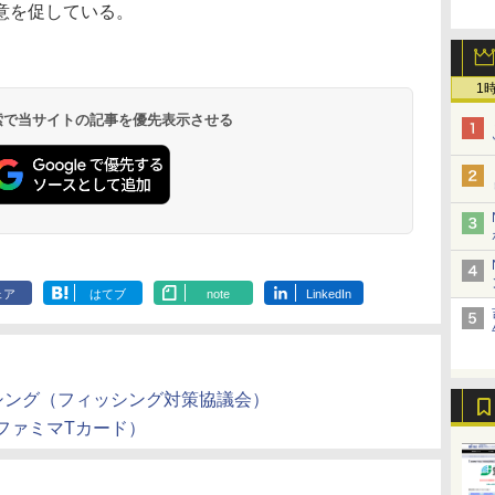
意を促している。
1
 検索で当サイトの記事を優先表示させる
ェア
はてブ
note
LinkedIn
シング（フィッシング対策協議会）
ファミマTカード）