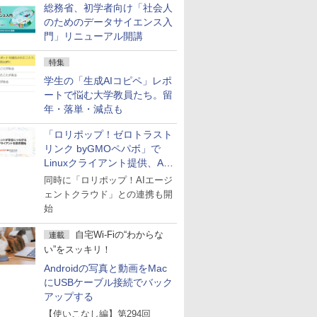
総務省、初学者向け「社会人
のためのデータサイエンス入
門」リニューアル開講
特集
学生の「生成AIコピペ」レポ
ートで悩む大学教員たち。留
年・落単・減点も
「ロリポップ！ゼロトラスト
リンク byGMOペパボ」で
Linuxクライアント提供、AI
エージェントの接続が容易に
同時に「ロリポップ！AIエージ
ェントクラウド」との連携も開
始
自宅Wi-Fiの“わからな
連載
い”をスッキリ！
Androidの写真と動画をMac
にUSBケーブル接続でバック
アップする
【使いこなし編】第294回