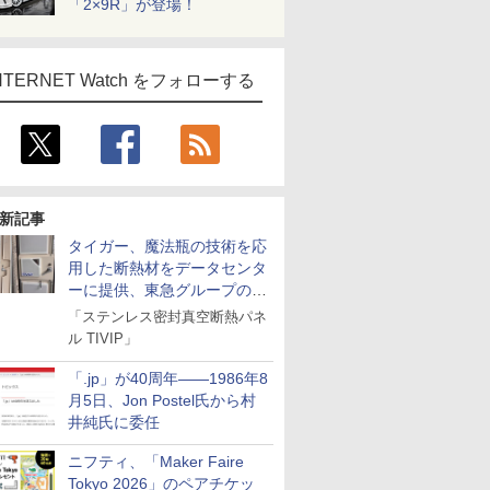
「2×9R」が登場！
NTERNET Watch をフォローする
新記事
タイガー、魔法瓶の技術を応
用した断熱材をデータセンタ
ーに提供、東急グループの実
証実験で
「ステンレス密封真空断熱パネ
ル TIVIP」
「.jp」が40周年――1986年8
月5日、Jon Postel氏から村
井純氏に委任
ニフティ、「Maker Faire
Tokyo 2026」のペアチケッ