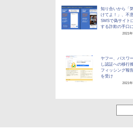
知り合いから「
けてよ！」、不
SMSで偽サイト
する詐欺の手口
2021
ヤフー、パスワ
し認証への移行
フィッシング報
を受け
2021