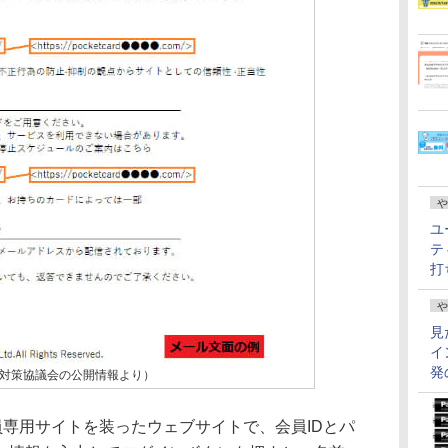
や
ユ
テ
打
や
見
イ
発
対策協議会の公開情報より）
専用サイトを装ったウェブサイトで、会員IDとパ