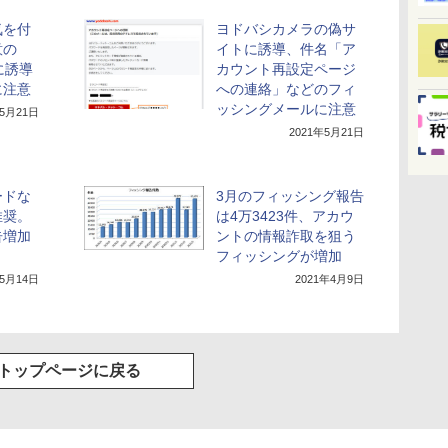
気を付
ヨドバシカメラの偽サ
意の
イトに誘導、件名「ア
に誘導
カウント再設定ページ
に注意
への連絡」などのフィ
ッシングメールに注意
年5月21日
2021年5月21日
ードな
3月のフィッシング報告
推奨。
は4万3423件、アカウ
告増加
ントの情報詐取を狙う
フィッシングが増加
年5月14日
2021年4月9日
トップページに戻る