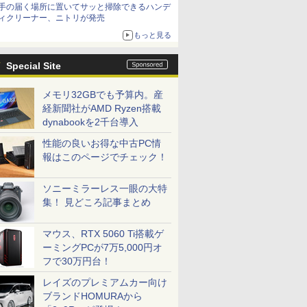
手の届く場所に置いてサッと掃除できるハンデ
ィクリーナー、ニトリが発売
もっと見る
Special Site
メモリ32GBでも予算内。産
経新聞社がAMD Ryzen搭載
dynabookを2千台導入
性能の良いお得な中古PC情
報はこのページでチェック！
ソニーミラーレス一眼の大特
集！ 見どころ記事まとめ
マウス、RTX 5060 Ti搭載ゲ
ーミングPCが7万5,000円オ
フで30万円台！
レイズのプレミアムカー向け
ブランドHOMURAから