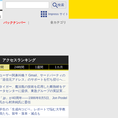
Impress サイト
全カテゴリ
バックナンバー
アクセスランキング
時間
24時間
1週間
1カ月
ユーザー阿鼻叫喚？ Gmail、サードパーティの
「送信元アドレス」のサポートを打ち切りへ
【やじうまWatch】
タイガー、魔法瓶の技術を応用した断熱材をデ
ータセンターに提供、東急グループの実証実験
で 「ステンレス密封真空断熱パネル TIVIP」
「.jp」が40周年――1986年8月5日、Jon Postel
氏から村井純氏に委任
学生の「生成AIコピペ」レポートで悩む大学教
員たち。留年・落単・減点も