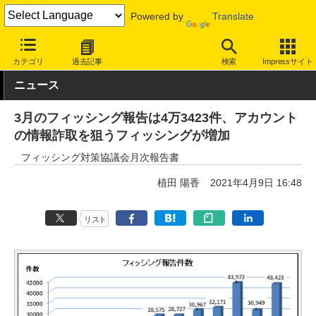
Powered by
Translate
INTERNET Watch
トピック
セキュリティ
詐欺/フィッシング
カテゴリ
過去記事
検索
Impressサイト
ニュース
3月のフィッシング報告は4万3423件、アカウント
の情報詐取を狙うフィッシングが増加
フィッシング対策協議会月次報告書
植田 陽香
2021年4月9日 16:48
リスト