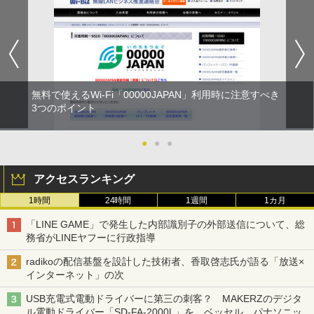
無料で使えるWi-Fi「00000JAPAN」利用時に注意すべき
3つのポイント
●
●
●
アクセスランキング
1時間
24時間
1週間
1カ月
「LINE GAME」で発生した内部識別子の外部送信について、総
務省がLINEヤフーに行政指導
radikoの配信基盤を設計した技術者、香取啓志氏が語る「放送×
インターネット」の次
USB充電式電動ドライバーに第三の刺客？ MAKERZのデジタ
ル電動ドライバー「SD-FA-2000L」を、ベッセル、パナソニッ