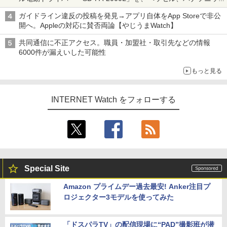
クと比較してみた 【テレワークグッズ・ミニレビュー 第165
ガイドライン違反の投稿を発見→アプリ自体をApp Storeで非公
回】
開へ。Appleの対応に賛否両論【やじうまWatch】
共同通信に不正アクセス。職員・加盟社・取引先などの情報
6000件が漏えいした可能性
もっと見る
INTERNET Watch をフォローする
Special Site
Amazon プライムデー過去最安! Anker注目プ
ロジェクター3モデルを使ってみた
「ドスパラTV」の配信現場に“PAD”撮影班が潜