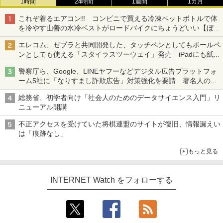
1時間
24時間
1週間
1カ月
これぞ着るエアコン!! コンビニで買える冷凍ペットボトルで体
を冷やす山善の水冷ベストがロードバイクにちょうどいい【ぼっ
ち・ざ・ろーど！その14】【空いた時間でなにしてる？】
エレコム、ゼブラと共同開発した、タッチペンとしてもボールペ
ンとしても使える「スタイラスツーウェイ」発売 iPadにも紙に
も、持ち替えずに書き込める
警察庁ら、Google、LINEヤフーなどデジタル広告プラットフォ
ーム5社に「なりすまし詐欺広告」対策強化を要請 著名人の写
真や映像を使った投資詐欺などへの対策として
総務省、初学者向け「社会人のためのデータサイエンス入門」リ
ニューアル開講
不正アクセスを受けていた将棋連盟のサイトが復旧、情報漏えい
は「痕跡なし」
もっと見る
INTERNET Watch をフォローする