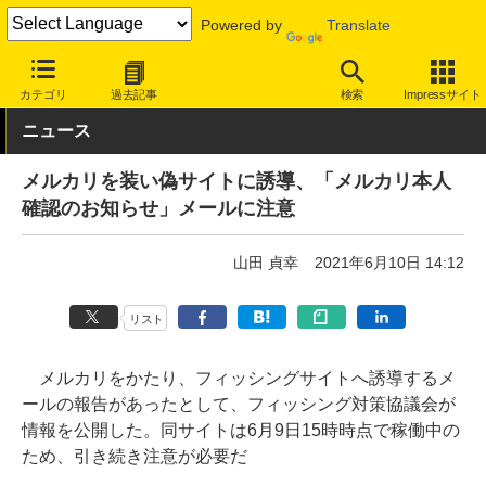
Powered by
Translate
INTERNET Watch
トピック
セキュリティ
詐欺/フィッシング
カテゴリ
過去記事
検索
Impressサイト
ニュース
メルカリを装い偽サイトに誘導、「メルカリ本人
確認のお知らせ」メールに注意
山田 貞幸
2021年6月10日 14:12
リスト
メルカリをかたり、フィッシングサイトへ誘導するメ
ールの報告があったとして、フィッシング対策協議会が
情報を公開した。同サイトは6月9日15時時点で稼働中の
ため、引き続き注意が必要だ