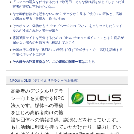
「スマホの購入を代行するだけで数万円」そんな儲け話を信じてしまった被
害者が警察に言われたのは……
なぜ80代は詐欺を恐れないのか？ データから見る「慢心」の正体と、高齢
の家族を守る「仕組み」作りの勧め
そのボタン、偽物かも？ ウェブページ内の「次へ」をクリックしたらウイ
ルスが検出されたと警告が出た
悪質通販サイトを見分けるための「6つのチェックポイント」とは？ 商品が
届かない場合の対応方法も確認しておこう
米国旅行に必要な「ESTA」の申請は“必ず”公式サイトで！ 高額を請求する
申請代行サイトに注意！
そのほかの詐欺事例など、この連載の記事一覧はこちら
NPO法人DLIS（デジタルリテラシー向上機構）
高齢者のデジタルリテラ
シー向上を支援するNPO
法人です。媒体への寄稿
をはじめ高齢者向けの施
設や団体への情報提供、講演などを行っています。
もし活動に興味を持っていただけたり、協力してい