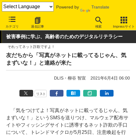
Powered by
Translate
INTERNET Watch
トピック
セキュリティ
詐欺/フィッシング
カテゴリ
過去記事
検索
Impressサイト
被害事例に学ぶ、高齢者のためのデジタルリテラシー
それってネット詐欺ですよ！
友だちから「写真がネットに載ってるじゃん、気
まずいな！」と連絡が来た
DLIS・柳谷 智宣
2021年6月4日 06:00
リスト
「気をつけてよ！写真がネットに載ってるじゃん、気
まずいな！」というSMSを送りつけ、マルウェア配布サ
イトやフィッシングサイトに誘導するネット詐欺の手口
について、トレンドマイクロが5月25日、注意喚起を行