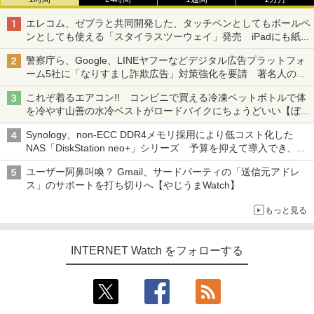
エレコム、ゼブラと共同開発した、タッチペンとしてもボールペ
ンとしても使える「スタイラスツーウェイ」発売 iPadにも紙に
も、持ち替えずに書き込める
警察庁ら、Google、LINEヤフーなどデジタル広告プラットフォ
ーム5社に「なりすまし詐欺広告」対策強化を要請 著名人の写
真や映像を使った投資詐欺などへの対策として
これぞ着るエアコン!! コンビニで買える冷凍ペットボトルで体
を冷やす山善の水冷ベストがロードバイクにちょうどいい【ぼっ
ち・ざ・ろーど！その14】【空いた時間でなにしてる？】
Synology、non-ECC DDR4メモリ採用により低コスト化した
NAS「DiskStation neo+」シリーズ 予算を抑えて導入でき、
ECCメモリへのアップグレードも可能
ユーザー阿鼻叫喚？ Gmail、サードパーティの「送信元アドレ
ス」のサポートを打ち切りへ【やじうまWatch】
もっと見る
INTERNET Watch をフォローする