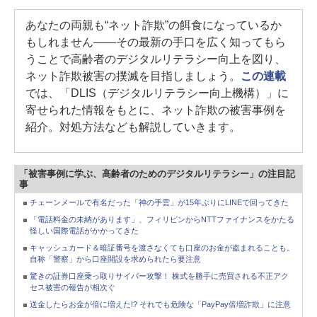
あなたの両親も“ネット詐欺”の餌食になっているか
もしれません――その最新の手口を広く知ってもら
うことで高齢者のデジタルリテラシー向上を図り、
ネット詐欺被害の撲滅を目指しましょう。
この連載
では、「DLIS（デジタルリテラシー向上機構）」に
寄せられた情報をもとに、ネット詐欺の被害事例を
紹介。対処方法なども解説していきます。
「被害事例に学ぶ、高齢者のためのデジタルリテラシー」の注目記
事
チェーンメールで有名だった「神の手雲」が15年ぶりにLINEで回ってきた
「電話料金の未納があります」、フィリピンからNTTファイナンスをかたる
怪しい国際電話がかかってきた
キャッシュカード＆暗証番号を渡さなくても口座のお金が盗まれることも。
自称「警察」から口座開設を求められたら要注意
驚きの証券口座乗っ取りサイバー攻撃！ 株式を勝手に売買される不正アク
セス被害の報告が相次ぐ
送金したらお金が倍に増えた!? それでも危険な「PayPay倍増詐欺」に注意