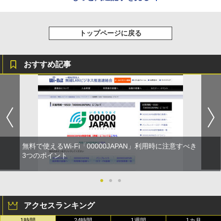
トップページに戻る
おすすめ記事
無料で使えるWi-Fi「00000JAPAN」利用時に注意すべき
3つのポイント
●
●
●
アクセスランキング
1時間
24時間
1週間
1カ月