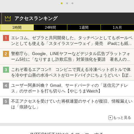
●
●
●
アクセスランキング
1時間
24時間
1週間
1カ月
エレコム、ゼブラと共同開発した、タッチペンとしてもボールペ
ンとしても使える「スタイラスツーウェイ」発売 iPadにも紙に
も、持ち替えずに書き込める
警察庁ら、Google、LINEヤフーなどデジタル広告プラットフォ
ーム5社に「なりすまし詐欺広告」対策強化を要請 著名人の写
真や映像を使った投資詐欺などへの対策として
これぞ着るエアコン!! コンビニで買える冷凍ペットボトルで体
を冷やす山善の水冷ベストがロードバイクにちょうどいい【ぼっ
ち・ざ・ろーど！その14】【空いた時間でなにしてる？】
ユーザー阿鼻叫喚？ Gmail、サードパーティの「送信元アドレ
ス」のサポートを打ち切りへ【やじうまWatch】
不正アクセスを受けていた将棋連盟のサイトが復旧、情報漏えい
は「痕跡なし」
もっと見る