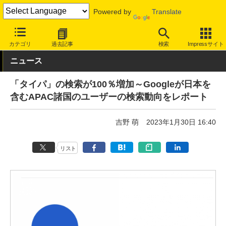
Powered by
Translate
INTERNET Watch
サービス/ソフト
サービス
検索
カテゴリ
過去記事
検索
Impressサイト
ニュース
「タイパ」の検索が100％増加～Googleが日本を
含むAPAC諸国のユーザーの検索動向をレポート
吉野 萌
2023年1月30日 16:40
リスト