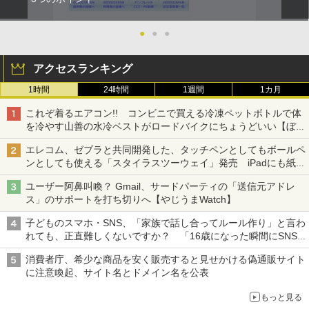
●
●
●
アクセスランキング
1時間
24時間
1週間
1カ月
これぞ着るエアコン!! コンビニで買える冷凍ペットボトルで体
を冷やす山善の水冷ベストがロードバイクにちょうどいい【ぼっ
ち・ざ・ろーど！その14】【空いた時間でなにしてる？】
エレコム、ゼブラと共同開発した、タッチペンとしてもボールペ
ンとしても使える「スタイラスツーウェイ」発売 iPadにも紙に
も、持ち替えずに書き込める
ユーザー阿鼻叫喚？ Gmail、サードパーティの「送信元アドレ
ス」のサポートを打ち切りへ【やじうまWatch】
子どものスマホ・SNS、「家族で話し合ってルール作り」と言わ
れても、正直難しくないですか？ 「16歳になった瞬間にSNS
デビューする方が怖い」という上沼紫野弁護士にヒントを聞く
消費者庁、希少な商品を安く販売すると見せかける偽通販サイト
に注意喚起、サイト名とドメイン名を公表
もっと見る