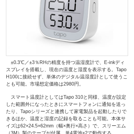
±0.3℃／±3％RHの精度を持つ温湿度計で、E-inkディ
スプレイを搭載し、現在の温度と湿度を表示する。Tapo
H100に接続せず、単体のデジタル温湿度計として使うこ
とも可能。市場想定価格は2980円。
スマート温度計としてはTapo 310と同様、温度が設定
した範囲外になったときにスマートフォンに通知を送っ
たり、Tapoシリーズと連携して家電製品を起動したりで
きるほか、温度と湿度の記録を取ることも可能。本体サ
イズは62×24.5×62mm（幅×奥行×高さ）で、スリーエム
（3M）製のテープが付属。単4電池×2で動作する。