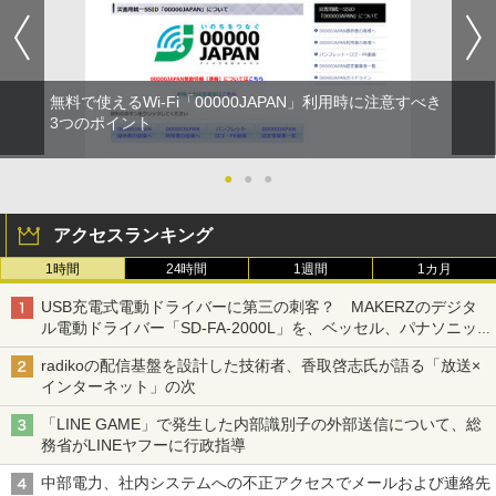
無料で使えるWi-Fi「00000JAPAN」利用時に注意すべき
3つのポイント
●
●
●
アクセスランキング
1時間
24時間
1週間
1カ月
USB充電式電動ドライバーに第三の刺客？ MAKERZのデジタ
ル電動ドライバー「SD-FA-2000L」を、ベッセル、パナソニッ
クと比較してみた 【テレワークグッズ・ミニレビュー 第165
radikoの配信基盤を設計した技術者、香取啓志氏が語る「放送×
回】
インターネット」の次
「LINE GAME」で発生した内部識別子の外部送信について、総
務省がLINEヤフーに行政指導
中部電力、社内システムへの不正アクセスでメールおよび連絡先