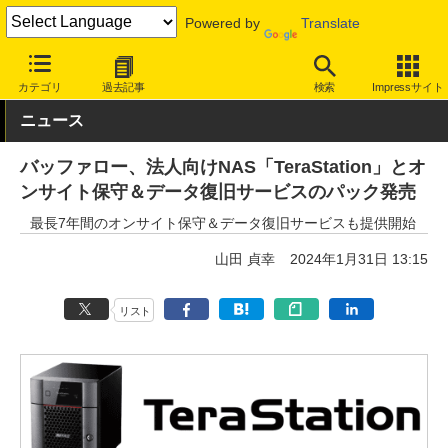
Powered by
Translate
INTERNET Watch
ハードウェア
ストレージ
カテゴリ
過去記事
検索
Impressサイト
ニュース
バッファロー、法人向けNAS「TeraStation」とオ
ンサイト保守＆データ復旧サービスのパック発売
最長7年間のオンサイト保守＆データ復旧サービスも提供開始
山田 貞幸
2024年1月31日 13:15
リスト