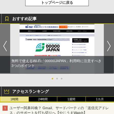
トップページに戻る
おすすめ記事
無料で使えるWi-Fi「00000JAPAN」利用時に注意すべき
3つのポイント
●
●
●
アクセスランキング
1時間
24時間
1週間
1カ月
ユーザー阿鼻叫喚？ Gmail、サードパーティの「送信元アドレ
ス」のサポートを打ち切りへ【やじうまWatch】