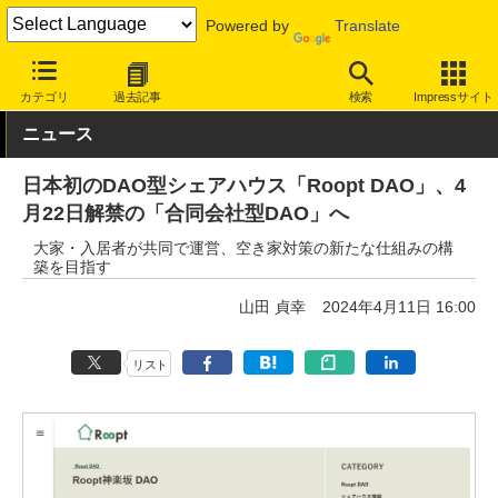
Powered by
Translate
INTERNET Watch
トピック
ブロックチェーン
カテゴリ
過去記事
検索
Impressサイト
ニュース
日本初のDAO型シェアハウス「Roopt DAO」、4
月22日解禁の「合同会社型DAO」へ
大家・入居者が共同で運営、空き家対策の新たな仕組みの構
築を目指す
山田 貞幸
2024年4月11日 16:00
リスト