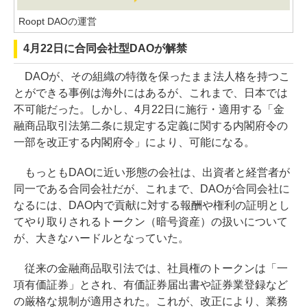
Roopt DAOの運営
4月22日に合同会社型DAOが解禁
DAOが、その組織の特徴を保ったまま法人格を持つこ
とができる事例は海外にはあるが、これまで、日本では
不可能だった。しかし、4月22日に施行・適用する「金
融商品取引法第二条に規定する定義に関する内閣府令の
一部を改正する内閣府令」により、可能になる。
もっともDAOに近い形態の会社は、出資者と経営者が
同一である合同会社だが、これまで、DAOが合同会社に
なるには、DAO内で貢献に対する報酬や権利の証明とし
てやり取りされるトークン（暗号資産）の扱いについて
が、大きなハードルとなっていた。
従来の金融商品取引法では、社員権のトークンは「一
項有価証券」とされ、有価証券届出書や証券業登録など
の厳格な規制が適用された。これが、改正により、業務