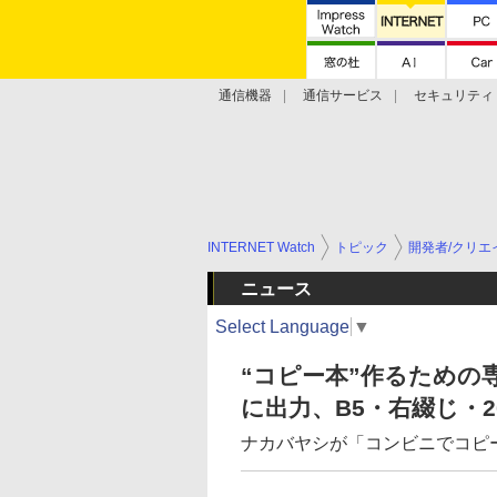
通信機器
通信サービス
セキュリティ
技術動向
INTERNET Watch
トピック
開発者/クリエ
ニュース
Select Language
▼
“コピー本”作るための
に出力、B5・右綴じ・
ナカバヤシが「コンビニでコピ