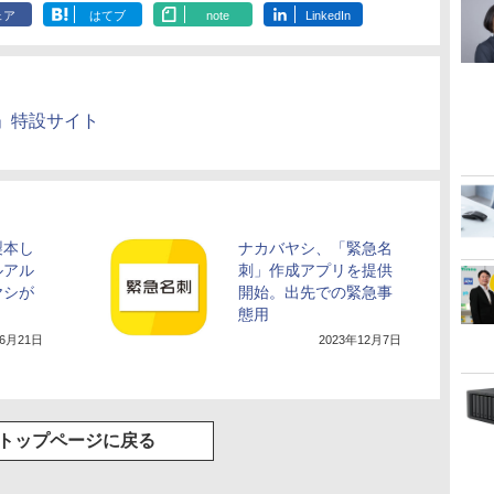
ェア
はてブ
note
LinkedIn
」特設サイト
製本し
ナカバヤシ、「緊急名
ルアル
刺」作成アプリを提供
ヤシが
開始。出先での緊急事
態用
年6月21日
2023年12月7日
トップページに戻る