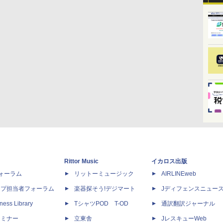
Rittor Music
イカロス出版
dフォーラム
リットーミュージック
AIRLINEweb
ップ担当者フォーラム
楽器探そう!デジマート
Jディフェンスニュー
ness Library
TシャツPOD T-OD
通訳翻訳ジャーナル
セミナー
立東舎
JレスキューWeb