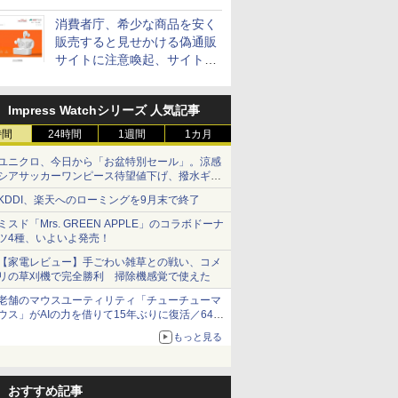
消費者庁、希少な商品を安く
販売すると見せかける偽通販
サイトに注意喚起、サイト名
とドメイン名を公表
Impress Watchシリーズ 人気記事
時間
24時間
1週間
1カ月
ユニクロ、今日から「お盆特別セール」。涼感
シアサッカーワンピース待望値下げ、撥水ギア
ショーツは1990円に
KDDI、楽天へのローミングを9月末で終了
ミスド「Mrs. GREEN APPLE」のコラボドーナ
ツ4種、いよいよ発売！
【家電レビュー】手ごわい雑草との戦い、コメ
リの草刈機で完全勝利 掃除機感覚で使えた
老舗のマウスユーティリティ「チューチューマ
ウス」がAIの力を借りて15年ぶりに復活／64bit
化、Windows 10/11、「Chrome」も走り回
もっと見る
る。復活記念で2026年末まで500円
おすすめ記事