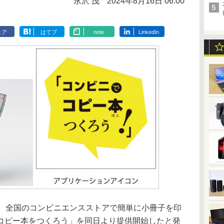
永沢 茂
2024年8月16日 06:00
ェア
はてブ
note
LinkedIn
、全国のコンビニエンスストアで簡単に小冊子を印
コピー本をつくろう」を同日より提供開始したと発