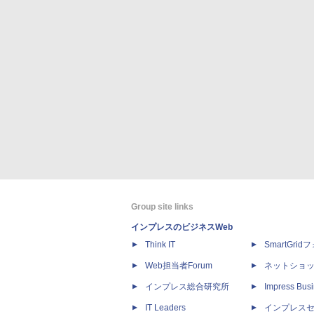
Group site links
インプレスのビジネスWeb
Think IT
SmartGri
Web担当者Forum
ネットショ
インプレス総合研究所
Impress Busi
IT Leaders
インプレス