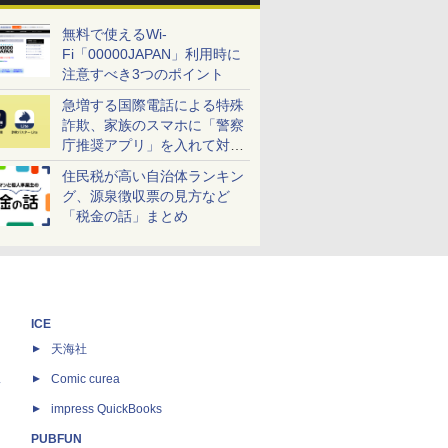
無料で使えるWi-
Fi「00000JAPAN」利用時に
注意すべき3つのポイント
急増する国際電話による特殊
詐欺、家族のスマホに「警察
庁推奨アプリ」を入れて対策
しよう！
住民税が高い自治体ランキン
グ、源泉徴収票の見方など
「税金の話」まとめ
ICE
天海社
ス
Comic curea
impress QuickBooks
PUBFUN