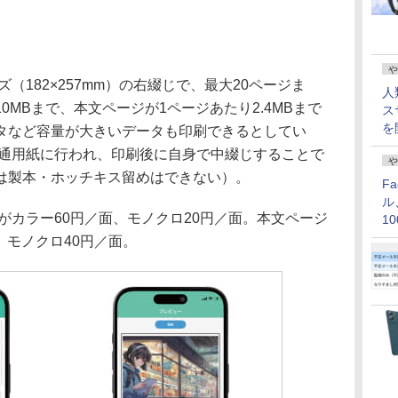
や
182×257mm）の右綴じで、最大20ページま
人
0MBまで、本文ページが1ページあたり2.4MBまで
ス
を
タなど容量が大きいデータも印刷できるとしてい
普通用紙に行われ、印刷後に自身で中綴じすることで
や
は製本・ホッチキス留めはできない）。
F
ル
カラー60円／面、モノクロ20円／面。本文ページ
1
価
、モノクロ40円／面。