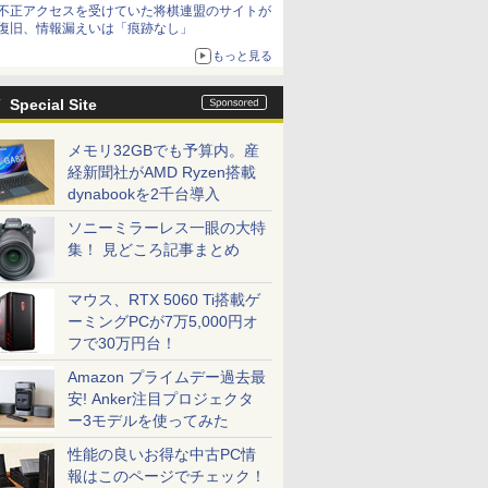
不正アクセスを受けていた将棋連盟のサイトが
復旧、情報漏えいは「痕跡なし」
もっと見る
Special Site
メモリ32GBでも予算内。産
経新聞社がAMD Ryzen搭載
dynabookを2千台導入
ソニーミラーレス一眼の大特
集！ 見どころ記事まとめ
マウス、RTX 5060 Ti搭載ゲ
ーミングPCが7万5,000円オ
フで30万円台！
Amazon プライムデー過去最
安! Anker注目プロジェクタ
ー3モデルを使ってみた
性能の良いお得な中古PC情
報はこのページでチェック！