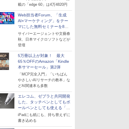
載の「edge 60」は4万4820円
Web担当者Forum、「生成
AI×マーケティング」をテー
マにした無料セミナーを8月
27日にオンライン開催
サイバーエージェントや文藝春
秋、日本マイクロソフトなどが
登壇
5万冊以上が対象！ 最大
65％OFFのAmazon「Kindle
本サマーセール」第2弾
「MCP完全入門」「いちばん
やさしいAIリサーチの教本」な
どAI関連本も多数
エレコム、ゼブラと共同開発
した、タッチペンとしてもボ
ールペンとしても使える「ス
タイラスツーウェイ」発売
iPadにも紙にも、持ち替えずに
書き込める