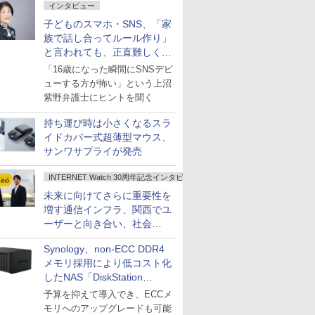
インタビュー
子どものスマホ・SNS、「家
族で話し合ってルール作り」
と言われても、正直難しくな
いですか？
「16歳になった瞬間にSNSデビ
ューする方が怖い」という上沼
紫野弁護士にヒントを聞く
持ち運び時は小さくなるスラ
イドカバー式超薄型マウス、
サンワサプライが発売
INTERNET Watch 30周年記念インタビュー
未来に向けてさらに重要性を
増す通信インフラ、関西でユ
ーザーと向き合い、社会
の“あたらしい”を起動し続け
Synology、non-ECC DDR4
る～オプテージ
メモリ採用により低コスト化
したNAS「DiskStation
neo+」シリーズ
予算を抑えて導入でき、ECCメ
モリへのアップグレードも可能