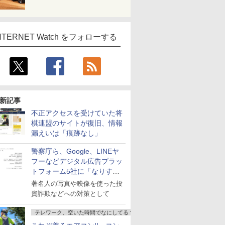
NTERNET Watch をフォローする
新記事
不正アクセスを受けていた将
棋連盟のサイトが復旧、情報
漏えいは「痕跡なし」
警察庁ら、Google、LINEヤ
フーなどデジタル広告プラッ
トフォーム5社に「なりすま
し詐欺広告」対策強化を要請
著名人の写真や映像を使った投
資詐欺などへの対策として
テレワーク、空いた時間でなにしてる？