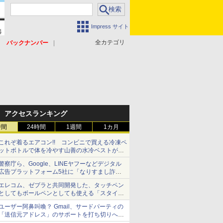
Impress サイト
全カテゴリ
バックナンバー
アクセスランキング
時間
24時間
1週間
1カ月
これぞ着るエアコン!! コンビニで買える冷凍ペ
ットボトルで体を冷やす山善の水冷ベストがロ
ードバイクにちょうどいい【ぼっち・ざ・ろー
警察庁ら、Google、LINEヤフーなどデジタル
ど！その14】【空いた時間でなにしてる？】
広告プラットフォーム5社に「なりすまし詐欺
広告」対策強化を要請 著名人の写真や映像を
エレコム、ゼブラと共同開発した、タッチペン
使った投資詐欺などへの対策として
としてもボールペンとしても使える「スタイラ
スツーウェイ」発売 iPadにも紙にも、持ち替
ユーザー阿鼻叫喚？ Gmail、サードパーティの
えずに書き込める
「送信元アドレス」のサポートを打ち切りへ
【やじうまWatch】