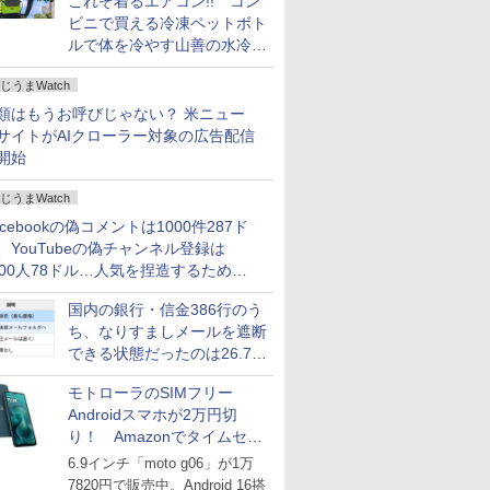
これぞ着るエアコン!! コン
ビニで買える冷凍ペットボト
ルで体を冷やす山善の水冷ベ
ストがロードバイクにちょう
じうまWatch
どいい【ぼっち・ざ・ろー
ど！その14】
類はもうお呼びじゃない？ 米ニュー
サイトがAIクローラー対象の広告配信
開始
じうまWatch
acebookの偽コメントは1000件287ド
、YouTubeの偽チャンネル登録は
000人78ドル…人気を捏造するための
格リストが公開中
国内の銀行・信金386行のう
ち、なりすましメールを遮断
できる状態だったのは26.7％
にとどまる～GMOブランド
モトローラのSIMフリー
セキュリティ調査
Androidスマホが2万円切
り！ Amazonでタイムセー
ル
6.9インチ「moto g06」が1万
7820円で販売中。Android 16搭