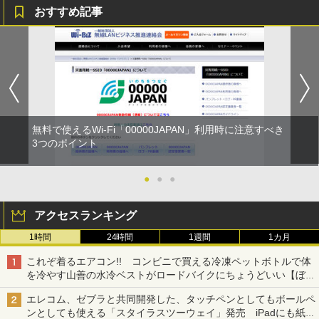
おすすめ記事
無料で使えるWi-Fi「00000JAPAN」利用時に注意すべき
3つのポイント
●
●
●
アクセスランキング
1時間
24時間
1週間
1カ月
これぞ着るエアコン!! コンビニで買える冷凍ペットボトルで体
を冷やす山善の水冷ベストがロードバイクにちょうどいい【ぼっ
ち・ざ・ろーど！その14】【空いた時間でなにしてる？】
エレコム、ゼブラと共同開発した、タッチペンとしてもボールペ
ンとしても使える「スタイラスツーウェイ」発売 iPadにも紙に