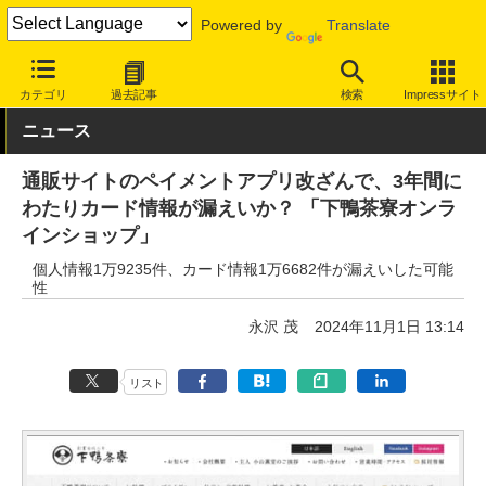
Powered by
Translate
INTERNET Watch
トピック
セキュリティ
インシデント/サイ
カテゴリ
過去記事
検索
Impressサイト
ニュース
通販サイトのペイメントアプリ改ざんで、3年間に
わたりカード情報が漏えいか？ 「下鴨茶寮オンラ
インショップ」
個人情報1万9235件、カード情報1万6682件が漏えいした可能
性
永沢 茂
2024年11月1日 13:14
リスト