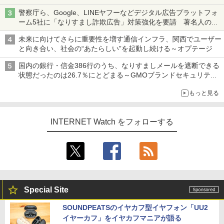
も、持ち替えずに書き込める
警察庁ら、Google、LINEヤフーなどデジタル広告プラットフォ
ーム5社に「なりすまし詐欺広告」対策強化を要請 著名人の写
真や映像を使った投資詐欺などへの対策として
未来に向けてさらに重要性を増す通信インフラ、関西でユーザー
と向き合い、社会の“あたらしい”を起動し続ける～オプテージ
国内の銀行・信金386行のうち、なりすましメールを遮断できる
状態だったのは26.7％にとどまる～GMOブランドセキュリティ
調査
もっと見る
INTERNET Watch をフォローする
Special Site
SOUNDPEATSのイヤカフ型イヤフォン「UU2
イヤーカフ」をイヤカフマニアが語る