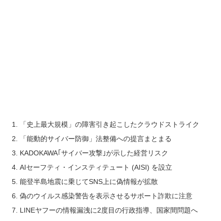
「史上最大規模」の障害引き起こしたクラウドストライク
「能動的サイバー防御」法整備への提言まとまる
KADOKAWA｢サイバー攻撃｣が示した経営リスク
AIセーフティ・インスティテュート (AISI) を設立
能登半島地震に乗じてSNS上に偽情報が拡散
偽のウイルス感染警告を表示させるサポート詐欺に注意
LINEヤフーの情報漏洩に2度目の行政指導、国家間問題へ