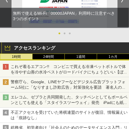
無料で使えるWi-Fi「00000JAPAN」利用時に注意すべき
3つのポイント
●
●
●
アクセスランキング
1時間
24時間
1週間
1カ月
これぞ着るエアコン!! コンビニで買える冷凍ペットボトルで体
を冷やす山善の水冷ベストがロードバイクにちょうどいい【ぼっ
ち・ざ・ろーど！その14】【空いた時間でなにしてる？】
警察庁ら、Google、LINEヤフーなどデジタル広告プラットフォ
ーム5社に「なりすまし詐欺広告」対策強化を要請 著名人の写
真や映像を使った投資詐欺などへの対策として
エレコム、ゼブラと共同開発した、タッチペンとしてもボールペ
ンとしても使える「スタイラスツーウェイ」発売 iPadにも紙に
も、持ち替えずに書き込める
不正アクセスを受けていた将棋連盟のサイトが復旧、情報漏えい
は「痕跡なし」
総務省、初学者向け「社会人のためのデータサイエンス入門」リ