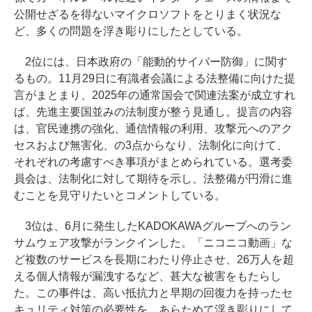
公開せざるを得ないマイクロソフトをとりまく状況な
ど、多くの問題を浮き彫りにしたとしている。
2位には、日本政府の「能動的サイバー防御」に関す
るもの。11月29日に有識者会議による法整備に向けた提
言がまとまり、2025年の通常国会で関連法案が成立すれ
ば、先進主要国並みの法制度が整う見通し。提言の内容
は、官民連携の強化、通信情報の利用、攻撃元へのアク
セスおよび無害化、の3点からなり、法制化に向けて、
それぞれの考慮すべき事項がまとめられている。選考委
員会は、法制化に対して期待を示し、法整備が円滑に進
むことを見守りたいとコメントしている。
3位は、6月に発生したKADOKAWAグループへのラン
サムウェア攻撃がランクインした。「ニコニコ動画」な
ど複数のサービスを長期にわたり停止させ、26万人を超
える個人情報が漏洩するなど、甚大な被害をもたらし
た。この事件は、高い抵抗力と早期の回復力を持ったセ
キュリティ対策の必要性を、あらためて浮き彫りにして