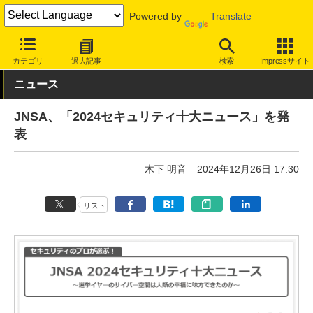
Powered by
Translate
INTERNET Watch
トピック
セキュリティ
インシデント/サイ
カテゴリ
過去記事
検索
Impressサイト
ニュース
JNSA、「2024セキュリティ十大ニュース」を発
表
木下 明音
2024年12月26日 17:30
リスト