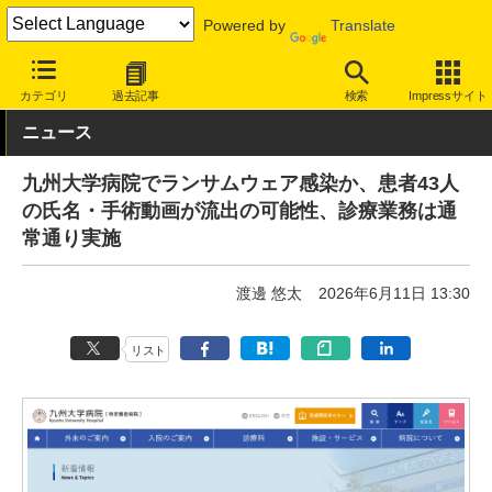
Powered by
Translate
INTERNET Watch
トピック
セキュリティ
インシデント/サイ
カテゴリ
過去記事
検索
Impressサイト
ニュース
九州大学病院でランサムウェア感染か、患者43人
の氏名・手術動画が流出の可能性、診療業務は通
常通り実施
渡邊 悠太
2026年6月11日 13:30
リスト