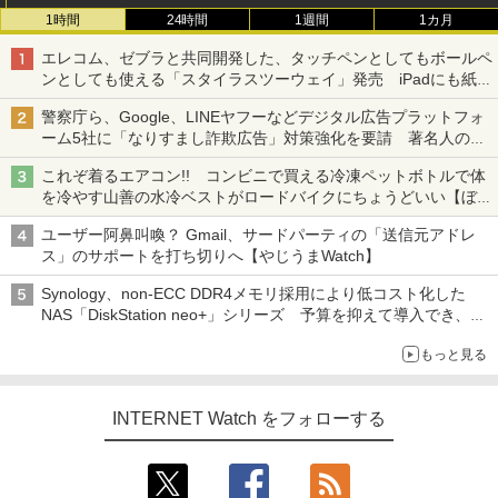
1時間
24時間
1週間
1カ月
エレコム、ゼブラと共同開発した、タッチペンとしてもボールペ
ンとしても使える「スタイラスツーウェイ」発売 iPadにも紙に
も、持ち替えずに書き込める
警察庁ら、Google、LINEヤフーなどデジタル広告プラットフォ
ーム5社に「なりすまし詐欺広告」対策強化を要請 著名人の写
真や映像を使った投資詐欺などへの対策として
これぞ着るエアコン!! コンビニで買える冷凍ペットボトルで体
を冷やす山善の水冷ベストがロードバイクにちょうどいい【ぼっ
ち・ざ・ろーど！その14】【空いた時間でなにしてる？】
ユーザー阿鼻叫喚？ Gmail、サードパーティの「送信元アドレ
ス」のサポートを打ち切りへ【やじうまWatch】
Synology、non-ECC DDR4メモリ採用により低コスト化した
NAS「DiskStation neo+」シリーズ 予算を抑えて導入でき、
ECCメモリへのアップグレードも可能
もっと見る
INTERNET Watch をフォローする