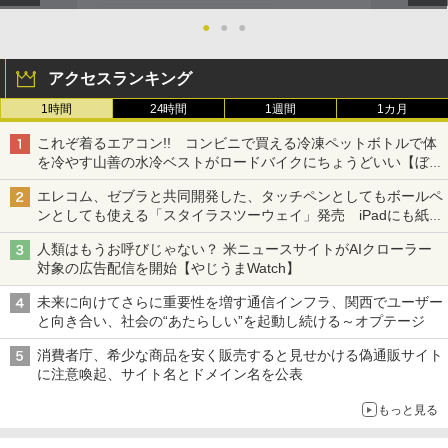
●
●
●
アクセスランキング
1時間
24時間
1週間
1カ月
これぞ着るエアコン!! コンビニで買える冷凍ペットボトルで体
を冷やす山善の水冷ベストがロードバイクにちょうどいい【ぼっ
ち・ざ・ろーど！その14】【空いた時間でなにしてる？】
エレコム、ゼブラと共同開発した、タッチペンとしてもボールペ
ンとしても使える「スタイラスツーウェイ」発売 iPadにも紙に
も、持ち替えずに書き込める
人類はもうお呼びじゃない？ 米ニュースサイトがAIクローラー
対象の広告配信を開始【やじうまWatch】
未来に向けてさらに重要性を増す通信インフラ、関西でユーザー
と向き合い、社会の“あたらしい”を起動し続ける～オプテージ
消費者庁、希少な商品を安く販売すると見せかける偽通販サイト
に注意喚起、サイト名とドメイン名を公表
もっと見る