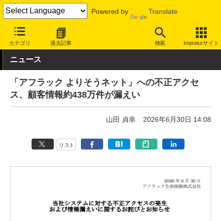
Powered by
Translate
INTERNET Watch
トピック
セキュリティ
インシデント/サイ
カテゴリ
過去記事
検索
Impressサイト
ニュース
「アフラック よりそうネット」への不正アクセ
ス、顧客情報約438万件が漏えい
山田 貞幸
2026年6月30日 14:08
リスト