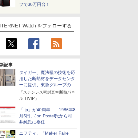
フで30万円台！
NTERNET Watch をフォローする
新記事
タイガー、魔法瓶の技術を応
用した断熱材をデータセンタ
ーに提供、東急グループの実
証実験で
「ステンレス密封真空断熱パネ
ル TIVIP」
「.jp」が40周年――1986年8
月5日、Jon Postel氏から村
井純氏に委任
ニフティ、「Maker Faire