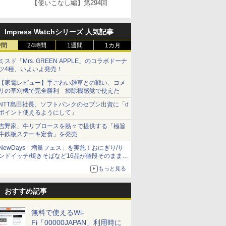
【使いこなし編】第294回
Impress Watchシリーズ 人気記事
時間
24時間
1週間
1カ月
ミスド「Mrs. GREEN APPLE」のコラボドーナ
ツ4種、いよいよ発売！
【家電レビュー】手ごわい雑草との戦い、コメ
リの草刈機で完全勝利 掃除機感覚で使えた
NTT島田社長、ソフトバンクのセブン出資に「d
ポイント使えるようにして」
吉野家、牛リブロースを熱々で提供する「極旨
牛鉄板ステーキ定食」を発売
NewDays「増量フェス」を実施！おにぎり/サ
ンドイッチ/焼きそばなど16品が値段そのままで
ボリュームアップ
もっと見る
おすすめ記事
無料で使えるWi-
Fi「00000JAPAN」利用時に