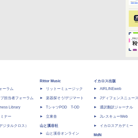
Rittor Music
イカロス出版
dフォーラム
リットーミュージック
AIRLINEweb
ップ担当者フォーラム
楽器探そう!デジマート
Jディフェンスニュー
ness Library
TシャツPOD T-OD
通訳翻訳ジャーナル
セミナー
立東舎
JレスキューWeb
 X（デジタルクロス）
山と溪谷社
イカロスアカデミー
山と溪谷オンライン
MdN