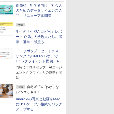
総務省、初学者向け「社会人
のためのデータサイエンス入
門」リニューアル開講
特集
学生の「生成AIコピペ」レポ
ートで悩む大学教員たち。留
年・落単・減点も
「ロリポップ！ゼロトラスト
リンク byGMOペパボ」で
Linuxクライアント提供、AI
エージェントの接続が容易に
同時に「ロリポップ！AIエージ
ェントクラウド」との連携も開
始
自宅Wi-Fiの“わからな
連載
い”をスッキリ！
Androidの写真と動画をMac
にUSBケーブル接続でバック
アップする