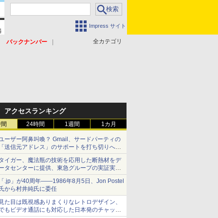
Impress サイト
全カテゴリ
バックナンバー
アクセスランキング
時間
24時間
1週間
1カ月
ユーザー阿鼻叫喚？ Gmail、サードパーティの
「送信元アドレス」のサポートを打ち切りへ
【やじうまWatch】
タイガー、魔法瓶の技術を応用した断熱材をデ
ータセンターに提供、東急グループの実証実験
で 「ステンレス密封真空断熱パネル TIVIP」
「.jp」が40周年――1986年8月5日、Jon Postel
氏から村井純氏に委任
見た目は既視感ありまくりなレトロデザイン、
でもビデオ通話にも対応した日本発のチャット
アプリが登場【やじうまWatch】