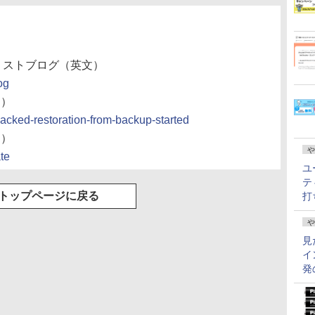
アナリストブログ（英文）
og
文）
-hacked-restoration-from-backup-started
文）
や
ate
ユ
テ
トップページに戻る
打
や
見
イ
発