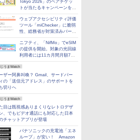
Tokyo 2026」のペアチケッ
トが当たるキャンペーンをX
で実施。8月16日まで
ウェブアクセシビリティ評価
ツール「miChecker」に脆弱
性、総務省が対策済みバージ
ョンへの更新を呼び掛け
ニフティ、「NifMo」でeSIM
の提供を開始。対象の光回線
利用者には11カ月間月額770
円割引のキャンペーン
じうまWatch
ーザー阿鼻叫喚？ Gmail、サードパー
ィの「送信元アドレス」のサポートを
ち切りへ
じうまWatch
た目は既視感ありまくりなレトロデザ
ン、でもビデオ通話にも対応した日本
のチャットアプリが登場
パナソニックの充電池「エネ
ループ」が安い！ Amazon