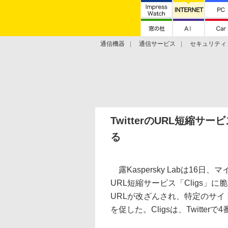
通信機器
通信サービス
セキュリティ
技術動向
TwitterのURL短縮サ
る
露Kaspersky Labは16日
URL短縮サービス「Cligs」に
URLが改ざんされ、特定のサ
を促した。Cligsは、Twitt