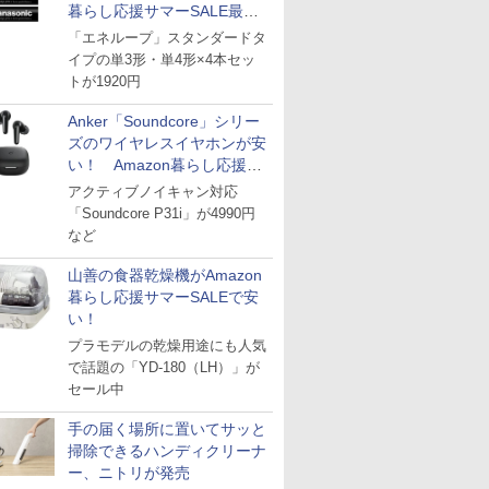
暮らし応援サマーSALE最終
日
「エネループ」スタンダードタ
イプの単3形・単4形×4本セッ
トが1920円
Anker「Soundcore」シリー
ズのワイヤレスイヤホンが安
い！ Amazon暮らし応援サ
マーSALE
アクティブノイキャン対応
「Soundcore P31i」が4990円
など
山善の食器乾燥機がAmazon
暮らし応援サマーSALEで安
い！
プラモデルの乾燥用途にも人気
で話題の「YD-180（LH）」が
セール中
手の届く場所に置いてサッと
掃除できるハンディクリーナ
ー、ニトリが発売