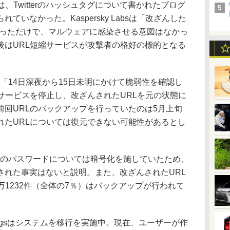
、Twitterのハッシュタグについて書かれたブログ
いなかった。Kaspersky Labsは「改ざんした
たかっただけで、マルウェアに感染させる意図はなかっ
後はURL短縮サービスが攻撃者の格好の標的となる
、「14日深夜から15日未明にかけて脆弱性を確認し
サービスを停止し、改ざんされたURLを元の状態に
前回URLのバックアップを行っていたのは5月上旬
れたURLについては復元できない可能性があるとし
ザーのパスワードについては暗号化を施していたため、
された事実はないと説明。また、改ざんされたURL
16万1232件（全体の7％）はバックアップが行われて
。
gsはシステムを移行を実施中。現在、ユーザーが作