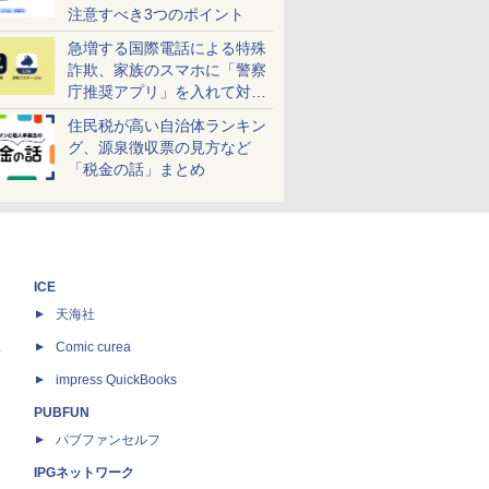
注意すべき3つのポイント
急増する国際電話による特殊
詐欺、家族のスマホに「警察
庁推奨アプリ」を入れて対策
しよう！
住民税が高い自治体ランキン
グ、源泉徴収票の見方など
「税金の話」まとめ
ICE
天海社
ス
Comic curea
impress QuickBooks
PUBFUN
パブファンセルフ
IPGネットワーク