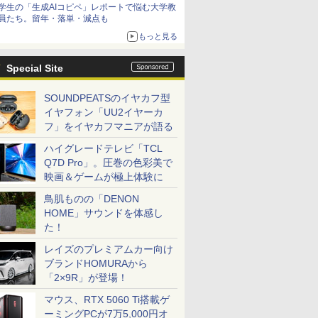
学生の「生成AIコピペ」レポートで悩む大学教
員たち。留年・落単・減点も
もっと見る
Special Site
SOUNDPEATSのイヤカフ型
イヤフォン「UU2イヤーカ
フ」をイヤカフマニアが語る
ハイグレードテレビ「TCL
Q7D Pro」。圧巻の色彩美で
映画＆ゲームが極上体験に
鳥肌ものの「DENON
HOME」サウンドを体感し
た！
レイズのプレミアムカー向け
ブランドHOMURAから
「2×9R」が登場！
マウス、RTX 5060 Ti搭載ゲ
ーミングPCが7万5,000円オ