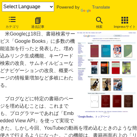
Powered by
Translate
Google Books、書籍ページの埋め込みリンク生成機能など追加
カテゴリ
過去記事
検索
Impressサイト
米Googleは18日、書籍検索サー
ビス「Google Books」に多数の機
能追加を行ったと発表した。埋め
込みリンク生成機能、キーワード
検索の改良、サムネイルビューな
どナビゲーションの改良、概要ペ
ージの情報量増加など多岐にわた
る。
ブログなどに特定の書籍のペー
ジを埋め込むことは、これまで
も、プログラマーであれば「Emb
「Google Books」トップページ
edded View API」を使って実現で
きた。しかし今回、YouTubeの動画を埋め込むときのような簡
便さで行えるようになった。この機能は、書籍画面右上の「リ