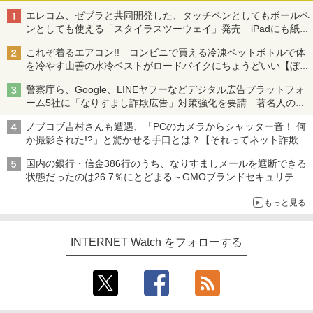
エレコム、ゼブラと共同開発した、タッチペンとしてもボールペ
ンとしても使える「スタイラスツーウェイ」発売 iPadにも紙に
も、持ち替えずに書き込める
これぞ着るエアコン!! コンビニで買える冷凍ペットボトルで体
を冷やす山善の水冷ベストがロードバイクにちょうどいい【ぼっ
ち・ざ・ろーど！その14】【空いた時間でなにしてる？】
警察庁ら、Google、LINEヤフーなどデジタル広告プラットフォ
ーム5社に「なりすまし詐欺広告」対策強化を要請 著名人の写
真や映像を使った投資詐欺などへの対策として
ノブコブ吉村さんも遭遇、「PCのカメラからシャッター音！ 何
か撮影された!?」と驚かせる手口とは？【それってネット詐欺で
すよ！】
国内の銀行・信金386行のうち、なりすましメールを遮断できる
状態だったのは26.7％にとどまる～GMOブランドセキュリティ
調査
もっと見る
INTERNET Watch をフォローする