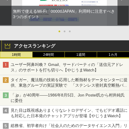
無料で使えるWi-Fi「00000JAPAN」利用時に注意すべき
3つのポイント
●
●
●
アクセスランキング
1時間
24時間
1週間
1カ月
ユーザー阿鼻叫喚？ Gmail、サードパーティの「送信元アドレ
ス」のサポートを打ち切りへ【やじうまWatch】
タイガー、魔法瓶の技術を応用した断熱材をデータセンターに提
供、東急グループの実証実験で 「ステンレス密封真空断熱パネ
ル TIVIP」
「.jp」が40周年――1986年8月5日、Jon Postel氏から村井純氏
に委任
見た目は既視感ありまくりなレトロデザイン、でもビデオ通話に
も対応した日本発のチャットアプリが登場【やじうまWatch】
総務省、初学者向け「社会人のためのデータサイエンス入門」リ