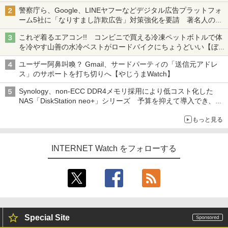
も、持ち替えずに書き込める
警察庁ら、Google、LINEヤフーなどデジタル広告プラットフォ
ーム5社に「なりすまし詐欺広告」対策強化を要請 著名人の写
真や映像を使った投資詐欺などへの対策として
これぞ着るエアコン!! コンビニで買える冷凍ペットボトルで体
を冷やす山善の水冷ベストがロードバイクにちょうどいい【ぼっ
ち・ざ・ろーど！その14】【空いた時間でなにしてる？】
ユーザー阿鼻叫喚？ Gmail、サードパーティの「送信元アドレ
ス」のサポートを打ち切りへ【やじうまWatch】
Synology、non-ECC DDR4メモリ採用により低コスト化した
NAS「DiskStation neo+」シリーズ 予算を抑えて導入でき、
ECCメモリへのアップグレードも可能
もっと見る
INTERNET Watch をフォローする
Special Site