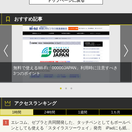
トップページに戻る
おすすめ記事
無料で使えるWi-Fi「00000JAPAN」利用時に注意すべき
3つのポイント
●
●
●
アクセスランキング
1時間
24時間
1週間
1カ月
エレコム、ゼブラと共同開発した、タッチペンとしてもボールペ
ンとしても使える「スタイラスツーウェイ」発売 iPadにも紙に