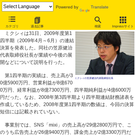
Powered by
Translate
ミクシィ決算、モバイル広告やタイアップ広告が好調
カテゴリ
過去記事
検索
Impressサイト
ミクシィは31日、2009年度第1
四半期（2009年4月～6月）の連結
決算を発表した。同社の笠原健治
代表取締役社長が業績や今後の展
開などについて説明を行った。
第1四半期の実績は、売上高が3
ミクシィの笠原健治代表取締役社長
0億5900万円、営業利益が8億670
0万円、経常利益が8億7300万円、四半期純利益が4億6000万
円だった。なお、2008年第3四半期より四半期連結財務諸表を
作成しているため、2008年度第1四半期の数値は、今回の決算
短信には記載されていない。
事業別では、SNS「mixi」の売上高が29億2800万円で、こ
のうち広告売上が26億9400万円、課金売上が2億3300万円だ