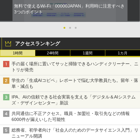
無料で使えるWi-Fi「00000JAPAN」利用時に注意すべき
3つのポイント
●
●
●
アクセスランキング
1時間
24時間
1週間
1カ月
手の届く場所に置いてサッと掃除できるハンディクリーナー、ニ
トリが発売
学生の「生成AIコピペ」レポートで悩む大学教員たち。留年・落
単・減点も
IPA、AIの信頼できる社会実装を支える「デジタル＆AIシステム
ズ・デザインセンター」新設
共同通信に不正アクセス。職員・加盟社・取引先などの情報
6000件が漏えいした可能性
総務省、初学者向け「社会人のためのデータサイエンス入門」リ
ニューアル開講