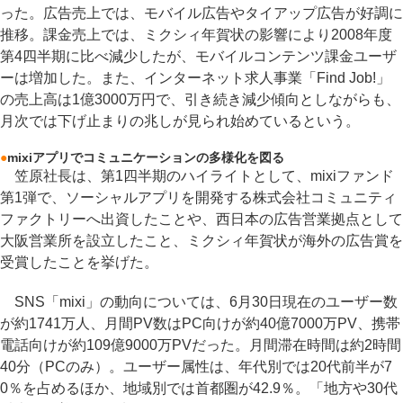
った。広告売上では、モバイル広告やタイアップ広告が好調に
推移。課金売上では、ミクシィ年賀状の影響により2008年度
第4四半期に比べ減少したが、モバイルコンテンツ課金ユーザ
ーは増加した。また、インターネット求人事業「Find Job!」
の売上高は1億3000万円で、引き続き減少傾向としながらも、
月次では下げ止まりの兆しが見られ始めているという。
●
mixiアプリでコミュニケーションの多様化を図る
笠原社長は、第1四半期のハイライトとして、mixiファンド
第1弾で、ソーシャルアプリを開発する株式会社コミュニティ
ファクトリーへ出資したことや、西日本の広告営業拠点として
大阪営業所を設立したこと、ミクシィ年賀状が海外の広告賞を
受賞したことを挙げた。
SNS「mixi」の動向については、6月30日現在のユーザー数
が約1741万人、月間PV数はPC向けが約40億7000万PV、携帯
電話向けが約109億9000万PVだった。月間滞在時間は約2時間
40分（PCのみ）。ユーザー属性は、年代別では20代前半が7
0％を占めるほか、地域別では首都圏が42.9％。「地方や30代