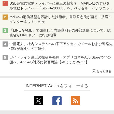
USB充電式電動ドライバーに第三の刺客？ MAKERZのデジタ
ル電動ドライバー「SD-FA-2000L」を、ベッセル、パナソニッ
クと比較してみた 【テレワークグッズ・ミニレビュー 第165
radikoの配信基盤を設計した技術者、香取啓志氏が語る「放送×
回】
インターネット」の次
「LINE GAME」で発生した内部識別子の外部送信について、総
務省がLINEヤフーに行政指導
中部電力、社内システムへの不正アクセスでメールおよび連絡先
情報が漏えいの可能性
ガイドライン違反の投稿を発見→アプリ自体をApp Storeで非公
開へ。Appleの対応に賛否両論【やじうまWatch】
もっと見る
INTERNET Watch をフォローする