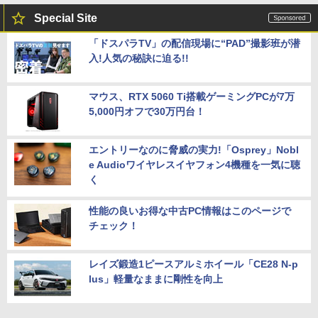
Special Site
「ドスパラTV」の配信現場に“PAD”撮影班が潜
入!人気の秘訣に迫る!!
マウス、RTX 5060 Ti搭載ゲーミングPCが7万
5,000円オフで30万円台！
エントリーなのに脅威の実力!「Osprey」Nobl
e Audioワイヤレスイヤフォン4機種を一気に聴
く
性能の良いお得な中古PC情報はこのページで
チェック！
レイズ鍛造1ピースアルミホイール「CE28 N-p
lus」軽量なままに剛性を向上