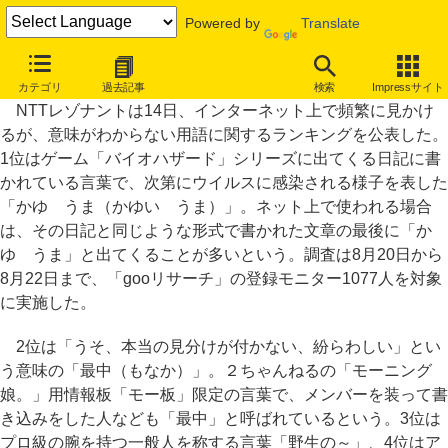
Powered by
Translate
実は意味がわからないネット用語、1位は「かゆ うま」
カテゴリ
過去記事
検索
Impressサイト
NTTレゾナントは14日、インターネット上で頻繁に見かけ
るが、意味がわからない用語に関するランキングを公表した。
1位はゲーム「バイオハザード」シリーズに出てくる日記に書
かれている言葉で、次第にウイルスに感染される様子を表した
「かゆ うま（かゆい うま）」。ネット上で使われる場合
は、その日記と同じような形式で書かれた文章の最後に「か
ゆ うま」と出てくることが多いという。調査は8月20日から
8月22日まで、「gooリサーチ」の登録モニター1077人を対象
に実施した。
2位は「うそ、本当の見分けが付かない、紛らわしい」とい
う意味の「最中（もなか）」。２ちゃんねるの「モーニング
娘。」用情報板「モー板」限定の言葉で、メンバーを装って書
き込みをした人なども「最中」と呼ばれているという。3位は
プロ級の腕を持つ一般人を称する言葉「野生の～」、4位はア