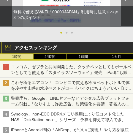
無料で使えるWi-Fi「00000JAPAN」利用時に注意すべき
3つのポイント
●
●
●
アクセスランキング
1時間
24時間
1週間
1カ月
エレコム、ゼブラと共同開発した、タッチペンとしてもボールペ
ンとしても使える「スタイラスツーウェイ」発売 iPadにも紙に
も、持ち替えずに書き込める
これぞ着るエアコン!! コンビニで買える冷凍ペットボトルで体
を冷やす山善の水冷ベストがロードバイクにちょうどいい【ぼっ
ち・ざ・ろーど！その14】【空いた時間でなにしてる？】
警察庁ら、Google、LINEヤフーなどデジタル広告プラットフォ
ーム5社に「なりすまし詐欺広告」対策強化を要請 著名人の写
真や映像を使った投資詐欺などへの対策として
Synology、non-ECC DDR4メモリ採用により低コスト化した
NAS「DiskStation neo+」シリーズ 予算を抑えて導入でき、
ECCメモリへのアップグレードも可能
iPhoneとAndroid間の「AirDrop」がついに実現！ やり方を徹底