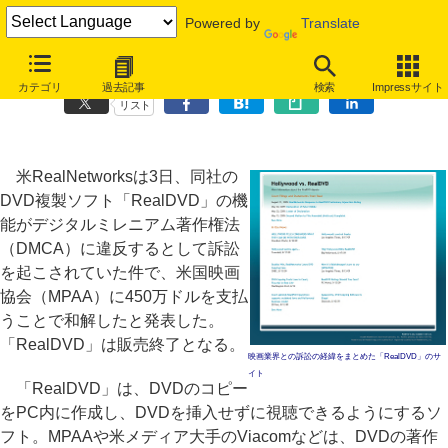
Powered by
Translate
RealNetworksがDVD複製ソフトの販売終了、米国映画協会と和解で
カテゴリ
過去記事
検索
Impressサイト
リスト
米RealNetworksは3日、同社の
DVD複製ソフト「RealDVD」の機
能がデジタルミレニアム著作権法
（DMCA）に違反するとして訴訟
を起こされていた件で、米国映画
協会（MPAA）に450万ドルを支払
うことで和解したと発表した。
「RealDVD」は販売終了となる。
映画業界との訴訟の経緯をまとめた「RealDVD」のサ
イト
「RealDVD」は、DVDのコピー
をPC内に作成し、DVDを挿入せずに視聴できるようにするソ
フト。MPAAや米メディア大手のViacomなどは、DVDの著作