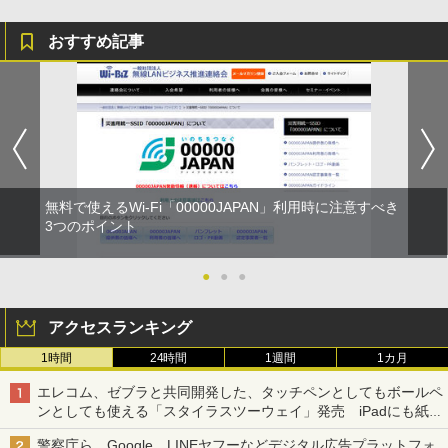
おすすめ記事
無料で使えるWi-Fi「00000JAPAN」利用時に注意すべき
3つのポイント
●
●
●
アクセスランキング
1時間
24時間
1週間
1カ月
エレコム、ゼブラと共同開発した、タッチペンとしてもボールペ
ンとしても使える「スタイラスツーウェイ」発売 iPadにも紙に
も、持ち替えずに書き込める
警察庁ら、Google、LINEヤフーなどデジタル広告プラットフォ