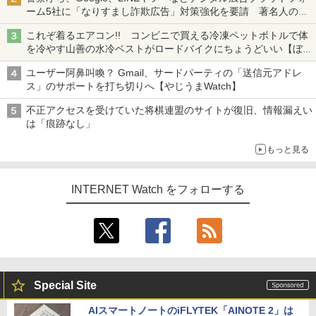
ーム5社に「なりすまし詐欺広告」対策強化を要請 著名人の写
真や映像を使った投資詐欺などへの対策として
これぞ着るエアコン!! コンビニで買える冷凍ペットボトルで体
を冷やす山善の水冷ベストがロードバイクにちょうどいい【ぼっ
ち・ざ・ろーど！その14】【空いた時間でなにしてる？】
ユーザー阿鼻叫喚？ Gmail、サードパーティの「送信元アドレ
ス」のサポートを打ち切りへ【やじうまWatch】
不正アクセスを受けていた将棋連盟のサイトが復旧、情報漏えい
は「痕跡なし」
もっと見る
INTERNET Watch をフォローする
Special Site
AIスマートノートのiFLYTEK「AINOTE 2」は