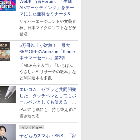
Web担当者Forum、「生成
AI×マーケティング」をテー
マにした無料セミナーを8月
27日にオンライン開催
サイバーエージェントや文藝春
秋、日本マイクロソフトなどが
登壇
5万冊以上が対象！ 最大
65％OFFのAmazon「Kindle
本サマーセール」第2弾
「MCP完全入門」「いちばん
やさしいAIリサーチの教本」な
どAI関連本も多数
エレコム、ゼブラと共同開発
した、タッチペンとしてもボ
ールペンとしても使える「ス
タイラスツーウェイ」発売
iPadにも紙にも、持ち替えずに
書き込める
インタビュー
子どものスマホ・SNS、「家