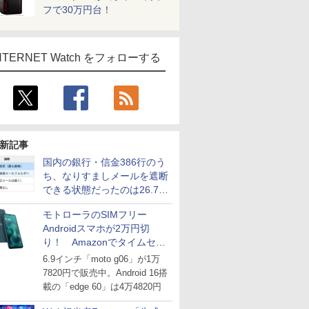
フで30万円台！
NTERNET Watch をフォローする
新記事
国内の銀行・信金386行のう
ち、なりすましメールを遮断
できる状態だったのは26.7％
にとどまる～GMOブランド
モトローラのSIMフリー
セキュリティ調査
Androidスマホが2万円切
り！ Amazonでタイムセー
ル
6.9インチ「moto g06」が1万
7820円で販売中。Android 16搭
載の「edge 60」は4万4820円