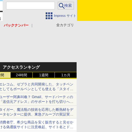
Impress サイト
全カテゴリ
バックナンバー
アクセスランキング
時間
24時間
1週間
1カ月
エレコム、ゼブラと共同開発した、タッチペン
としてもボールペンとしても使える「スタイラ
スツーウェイ」発売 iPadにも紙にも、持ち替
ユーザー阿鼻叫喚？ Gmail、サードパーティの
えずに書き込める
「送信元アドレス」のサポートを打ち切りへ
【やじうまWatch】
タイガー、魔法瓶の技術を応用した断熱材をデ
ータセンターに提供、東急グループの実証実験
で 「ステンレス密封真空断熱パネル TIVIP」
消費者庁、希少な商品を安く販売すると見せか
ける偽通販サイトに注意喚起、サイト名とドメ
イン名を公表