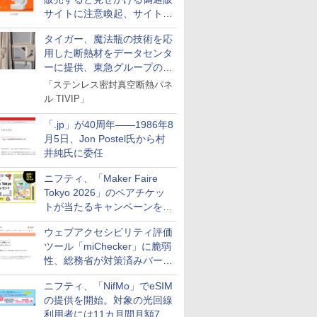
サイトに注意喚起、サイト名
とドメイン名を公表
タイガー、魔法瓶の技術を応
用した断熱材をデータセンタ
ーに提供、東急グループの実
証実験で
「ステンレス密封真空断熱パネ
ル TIVIP」
「.jp」が40周年――1986年8
月5日、Jon Postel氏から村
井純氏に委任
ニフティ、「Maker Faire
Tokyo 2026」のペアチケッ
トが当たるキャンペーンをX
で実施。8月16日まで
ウェブアクセシビリティ評価
ツール「miChecker」に脆弱
性、総務省が対策済みバージ
ョンへの更新を呼び掛け
ニフティ、「NifMo」でeSIM
の提供を開始。対象の光回線
利用者には11カ月間月額770