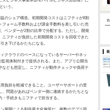
スビジネス事業本部モバイルビジネス部部長）に
るという。
益のシェア構造。初期開発コストはニフティが8割
I
トフォーム手数料および課金手数料を差し引いた売
割、ベンダーが2割の比率で分配する。ただし、開発
、ニフティが負担した初期開発コストを回収できた
に引き下げるかたちになる。
最
ィクラウドのベースになっているサーバーやネッ
日の監視体制付きで提供される。また、アプリ公開当
中なども想定し、ニフティが動作チェックや負荷テ
用負担を軽減できること。ユーザーサポートの受
し、問題があればベンダー側に連絡するかたちとな
約・手続きもニフティで担当する。
ン展開による利益最大化施策だ。複数のアプリ同