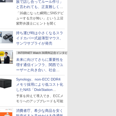
族で話し合ってルール作り」
と言われても、正直難しくな
いですか？
「16歳になった瞬間にSNSデビ
ューする方が怖い」という上沼
紫野弁護士にヒントを聞く
持ち運び時は小さくなるスラ
イドカバー式超薄型マウス、
サンワサプライが発売
INTERNET Watch 30周年記念インタビュー
未来に向けてさらに重要性を
増す通信インフラ、関西でユ
ーザーと向き合い、社会
の“あたらしい”を起動し続け
Synology、non-ECC DDR4
る～オプテージ
メモリ採用により低コスト化
したNAS「DiskStation
neo+」シリーズ
予算を抑えて導入でき、ECCメ
モリへのアップグレードも可能
消費者庁、希少な商品を安く
販売すると見せかける偽通販