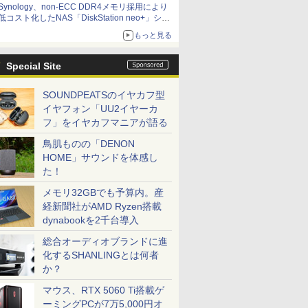
Synology、non-ECC DDR4メモリ採用により
低コスト化したNAS「DiskStation neo+」シリ
ーズ 予算を抑えて導入でき、ECCメモリへの
もっと見る
アップグレードも可能
Special Site
SOUNDPEATSのイヤカフ型
イヤフォン「UU2イヤーカ
フ」をイヤカフマニアが語る
鳥肌ものの「DENON
HOME」サウンドを体感し
た！
メモリ32GBでも予算内。産
経新聞社がAMD Ryzen搭載
dynabookを2千台導入
総合オーディオブランドに進
化するSHANLINGとは何者
か？
マウス、RTX 5060 Ti搭載ゲ
ーミングPCが7万5,000円オ