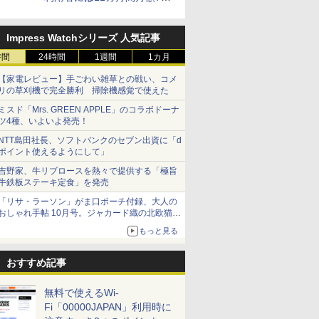
円割引のキャンペーン
Impress Watchシリーズ 人気記事
時間
24時間
1週間
1カ月
【家電レビュー】手ごわい雑草との戦い、コメ
リの草刈機で完全勝利 掃除機感覚で使えた
ミスド「Mrs. GREEN APPLE」のコラボドーナ
ツ4種、いよいよ発売！
NTT島田社長、ソフトバンクのセブン出資に「d
ポイント使えるようにして」
吉野家、牛リブロースを熱々で提供する「極旨
牛鉄板ステーキ定食」を発売
「リサ・ラーソン」がま口ポーチ付録、大人の
おしゃれ手帖 10月号。ジャカード織の北欧猫デ
ザイン
もっと見る
おすすめ記事
無料で使えるWi-
Fi「00000JAPAN」利用時に